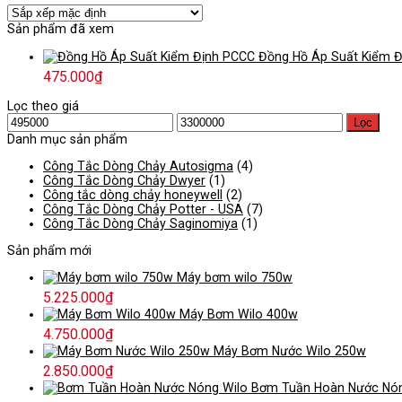
Sản phẩm đã xem
Đồng Hồ Áp Suất Kiểm 
475.000
₫
Lọc theo giá
Giá
Giá
Lọc
tối
tối
Danh mục sản phẩm
thiểu
đa
Công Tắc Dòng Chảy Autosigma
(4)
Công Tắc Dòng Chảy Dwyer
(1)
Công tắc dòng chảy honeywell
(2)
Công Tắc Dòng Chảy Potter - USA
(7)
Công Tắc Dòng Chảy Saginomiya
(1)
Sản phẩm mới
Máy bơm wilo 750w
5.225.000
₫
Máy Bơm Wilo 400w
4.750.000
₫
Máy Bơm Nước Wilo 250w
2.850.000
₫
Bơm Tuần Hoàn Nước Nón