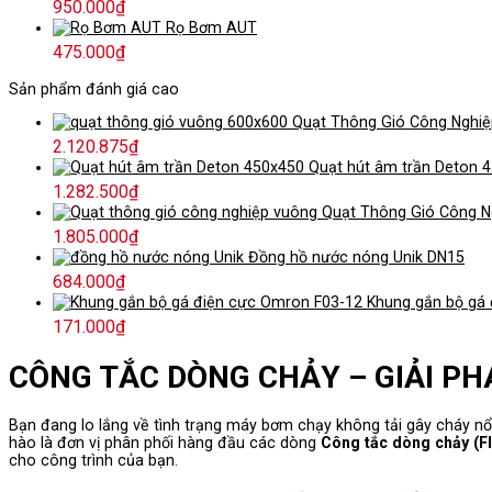
950.000
₫
Rọ Bơm AUT
475.000
₫
Sản phẩm đánh giá cao
Quạt Thông Gió Công Nghi
2.120.875
₫
Quạt hút âm trần Deton 
1.282.500
₫
Quạt Thông Gió Công N
1.805.000
₫
Đồng hồ nước nóng Unik DN15
684.000
₫
Khung gắn bộ gá
171.000
₫
CÔNG TẮC DÒNG CHẢY – GIẢI PH
Bạn đang lo lắng về tình trạng máy bơm chạy không tải gây cháy n
hào là đơn vị phân phối hàng đầu các dòng
Công tắc dòng chảy (F
cho công trình của bạn.