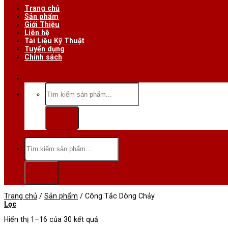
Trang chủ
Sản phẩm
Giới Thiệu
Liên hệ
Tài Liệu Kỹ Thuật
Tuyển dụng
Chính sách
Hotline/Zalo:0984 666 480
Tìm
kiếm:
Tìm
kiếm:
Trang chủ
/
Sản phẩm
/
Công Tắc Dòng Chảy
Lọc
Hiển thị 1–16 của 30 kết quả