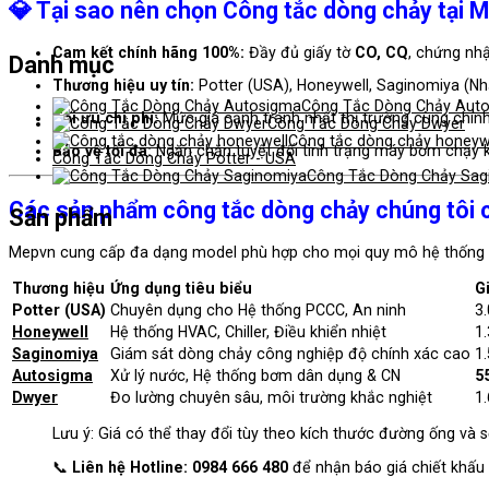
💎 Tại sao nên chọn Công tắc dòng chảy tại 
Cam kết chính hãng 100%:
Đầy đủ giấy tờ
CO, CQ
, chứng nhậ
Danh mục
Thương hiệu uy tín:
Potter (USA), Honeywell, Saginomiya (Nh
Công Tắc Dòng Chảy Aut
Tối ưu chi phí:
Mức giá cạnh tranh nhất thị trường cùng chín
Công Tắc Dòng Chảy Dwyer
Công tắc dòng chảy honeyw
Bảo vệ tối đa:
Ngăn chặn tuyệt đối tình trạng máy bơm chạy kh
Công Tắc Dòng Chảy Potter - USA
Công Tắc Dòng Chảy Sag
Các sản phẩm công tắc dòng chảy chúng tôi 
Sản phẩm
Mepvn cung cấp đa dạng model phù hợp cho mọi quy mô hệ thống 
Thương hiệu
Ứng dụng tiêu biểu
G
Potter (USA)
Chuyên dụng cho Hệ thống PCCC, An ninh
3
Honeywell
Hệ thống HVAC, Chiller, Điều khiển nhiệt
1
Saginomiya
Giám sát dòng chảy công nghiệp độ chính xác cao
1
Autosigma
Xử lý nước, Hệ thống bơm dân dụng & CN
5
Dwyer
Đo lường chuyên sâu, môi trường khắc nghiệt
1
Lưu ý: Giá có thể thay đổi tùy theo kích thước đường ống và 
📞
Liên hệ Hotline: 0984 666 480
để nhận báo giá chiết khấu