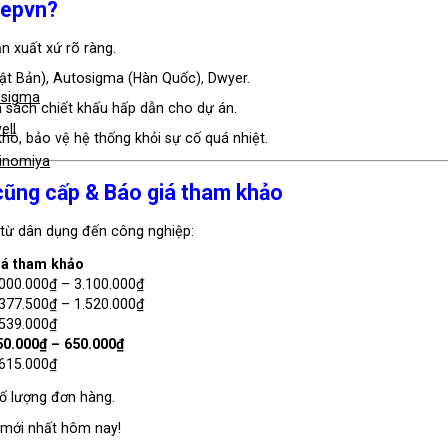
Mepvn?
n xuất xứ rõ ràng.
ật Bản), Autosigma (Hàn Quốc), Dwyer.
osigma
h sách chiết khấu hấp dẫn cho dự án.
ell
ô, bảo vệ hệ thống khỏi sự cố quá nhiệt.
inomiya
cũng cấp & Báo giá tham khảo
từ dân dụng đến công nghiệp:
iá tham khảo
.000.000₫ – 3.100.000₫
.377.500₫ – 1.520.000₫
.539.000₫
50.000₫ – 650.000₫
.615.000₫
số lượng đơn hàng.
 mới nhất hôm nay!