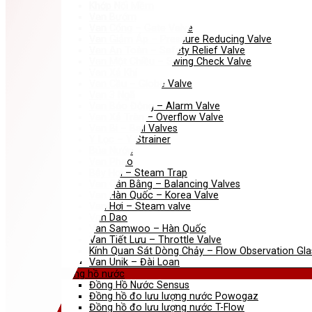
Khớp Nối Mềm
Van Bướm
Van Cổng – Gate Valve
Van Giảm Áp – Pressure Reducing Valve
Van An Toàn – Safety Relief Valve
Van Một Chiều – Swing Check Valve
Van Xả Khí
Van Cầu – Globe Valve
Van 3 Ngã
Van Báo Động – Alarm Valve
Van Xả Tràn – Overflow Valve
Van Bi – Ball Valves
Y Lọc – Y Strainer
Búa Nước
Van Phao
Bẫy Hơi – Steam Trap
Van Cân Bằng – Balancing Valves
Van Hàn Quốc – Korea Valve
Van Hơi – Steam valve
Van Dao
Van Samwoo – Hàn Quốc
Van Tiết Lưu – Throttle Valve
Kính Quan Sát Dòng Chảy – Flow Observation Gla
Van Unik – Đài Loan
Đồng hồ nước
Đồng Hồ Nước Sensus
Đồng hồ đo lưu lượng nước Powogaz
Đồng hồ đo lưu lượng nước T-Flow