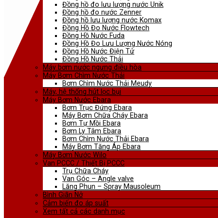
Đồng hồ đo lưu lượng nước Unik
Đồng hồ đo nước Zenner
Đồng hồ lưu lượng nước Komax
Đồng Hồ Đo Nước Flowtech
Đồng Hồ Nước Fuda
Đồng Hồ Đo Lưu Lượng Nước Nóng
Đồng Hồ Nước Điện Tử
Đồng Hồ Nước Thải
Máy bơm nước ngưng điều hòa
Máy Bơm Chìm Nước Thải
Bơm Chìm Nước Thải Meudy
Máy, hệ thống hút lọc bụi
Máy Bơm Nước Ebara
Bơm Trục Đứng Ebara
Máy Bơm Chữa Cháy Ebara
Bơm Tự Mồi Ebara
Bơm Ly Tâm Ebara
Bơm Chìm Nước Thải Ebara
Máy Bơm Tăng Áp Ebara
Máy Bơm Nước Wilo
Van PCCC / Thiết Bị PCCC
Trụ Chữa Cháy
Van Góc – Angle valve
Lăng Phun – Spray Mausoleum
Bình Giãn Nở
Cảm biến đo áp suất
Xem tất cả các danh mục