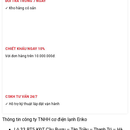
ĐỔI TRẢ TRONG 7 NGÀY
✓ Kho hàng có sẳn
CHIẾT KHẤU NGAY 10%
Với đơn hàng trên 10.000.000đ.
CSKH TƯ VẤN 24/7
✓ Hỗ trợ kỹ thuật lắp đặt vận hành
Thông tin công ty TNHH cơ điện lạnh Eriko
Lô 33 BT5 KĐT Cầu Bươu – Tân Triều – Thanh Trì – Hà