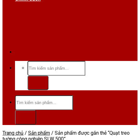
Hotline/Zalo:0984 666 480
Tìm
kiếm:
Tìm
kiếm:
Trang chủ
/
Sản phẩm
/
Sản phẩm được gắn thẻ “Quạt treo
tường công nghiệp SLW 500”