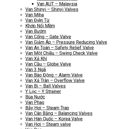
Van AUT – Malaysia
Van Shinyi – Shinyi Valves
Van Miha
Van Điện Từ
Khớp Nối Mềm
Van Bướm
Van Cổng – Gate Valve
Van Giảm Áp – Pressure Reducing Valve
Van An Toàn – Safety Relief Valve
Van Một Chiều – Swing Check Valve
Van Xả Khí
Van Cầu – Globe Valve
Van 3 Ngã
Van Báo Động – Alarm Valve
Van Xả Tràn – Overflow Valve
Van Bi – Ball Valves
Y Lọc – Y Strainer
Búa Nước
Van Phao
Bẫy Hơi – Steam Trap
Van Cân Bằng – Balancing Valves
Van Hàn Quốc – Korea Valve
Van Hơi – Steam valve