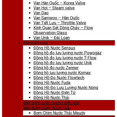
Van Hàn Quốc – Korea Valve
Van Hơi – Steam valve
Van Dao
Van Samwoo – Hàn Quốc
Van Tiết Lưu – Throttle Valve
Kính Quan Sát Dòng Chảy – Flow
Observation Glass
Van Unik – Đài Loan
Đồng hồ nước
Đồng Hồ Nước Sensus
Đồng hồ đo lưu lượng nước Powogaz
Đồng hồ đo lưu lượng nước T-Flow
Đồng hồ đo lưu lượng nước Unik
Đồng hồ đo nước Zenner
Đồng hồ lưu lượng nước Komax
Đồng Hồ Đo Nước Flowtech
Đồng Hồ Nước Fuda
Đồng Hồ Đo Lưu Lượng Nước Nóng
Đồng Hồ Nước Điện Tử
Đồng Hồ Nước Thải
Máy bơm nước ngưng điều hòa
Máy Bơm Chìm Nước Thải
Bơm Chìm Nước Thải Meudy