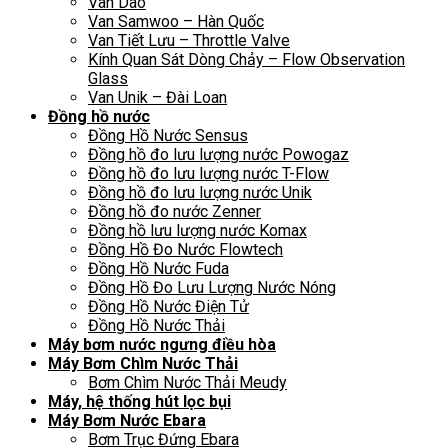
Van Dao
Van Samwoo – Hàn Quốc
Van Tiết Lưu – Throttle Valve
Kính Quan Sát Dòng Chảy – Flow Observation
Glass
Van Unik – Đài Loan
Đồng hồ nước
Đồng Hồ Nước Sensus
Đồng hồ đo lưu lượng nước Powogaz
Đồng hồ đo lưu lượng nước T-Flow
Đồng hồ đo lưu lượng nước Unik
Đồng hồ đo nước Zenner
Đồng hồ lưu lượng nước Komax
Đồng Hồ Đo Nước Flowtech
Đồng Hồ Nước Fuda
Đồng Hồ Đo Lưu Lượng Nước Nóng
Đồng Hồ Nước Điện Tử
Đồng Hồ Nước Thải
Máy bơm nước ngưng điều hòa
Máy Bơm Chìm Nước Thải
Bơm Chìm Nước Thải Meudy
Máy, hệ thống hút lọc bụi
Máy Bơm Nước Ebara
Bơm Trục Đứng Ebara