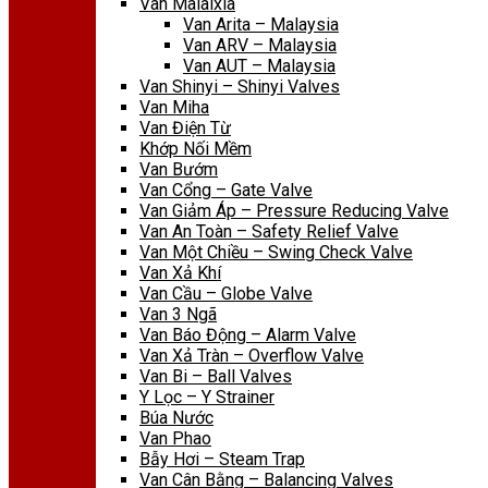
Van Malaixia
Van Arita – Malaysia
Van ARV – Malaysia
Van AUT – Malaysia
Van Shinyi – Shinyi Valves
Van Miha
Van Điện Từ
Khớp Nối Mềm
Van Bướm
Van Cổng – Gate Valve
Van Giảm Áp – Pressure Reducing Valve
Van An Toàn – Safety Relief Valve
Van Một Chiều – Swing Check Valve
Van Xả Khí
Van Cầu – Globe Valve
Van 3 Ngã
Van Báo Động – Alarm Valve
Van Xả Tràn – Overflow Valve
Van Bi – Ball Valves
Y Lọc – Y Strainer
Búa Nước
Van Phao
Bẫy Hơi – Steam Trap
Van Cân Bằng – Balancing Valves