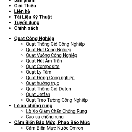
Sản phẩm
Giới Thiệu
Liên hệ
Tài Liệu Kỹ Thuật
Tuyển dụng
Chính sách
Quạt Công Nghiệp
Quạt Thông Gió Công Nghiệp
Quạt Hút Công Nghiệp
Quạt Vuông Công Nghiệp
Quạt Hút Âm Trần
Quạt Composite
Quạt Ly Tâm
Quạt Đứng Công nghiệp
Quạt hướng trục
Quạt Thông Gió Deton
Quạt Jetfan
Quạt Treo Tường Công Nghiệp
Lò xo chống rung
Lò Xo Giảm Chấn Chống Rung
Cao su chống rung
Cảm Biến Báo Mức, Phao Báo Mức
Cảm Biến Mực Nước Omron