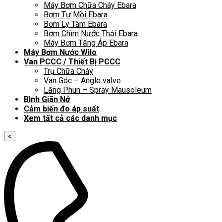
Máy Bơm Chữa Cháy Ebara
Bơm Tự Mồi Ebara
Bơm Ly Tâm Ebara
Bơm Chìm Nước Thải Ebara
Máy Bơm Tăng Áp Ebara
Máy Bơm Nước Wilo
Van PCCC / Thiết Bị PCCC
Trụ Chữa Cháy
Van Góc – Angle valve
Lăng Phun – Spray Mausoleum
Bình Giãn Nở
Cảm biến đo áp suất
Xem tất cả các danh mục
«