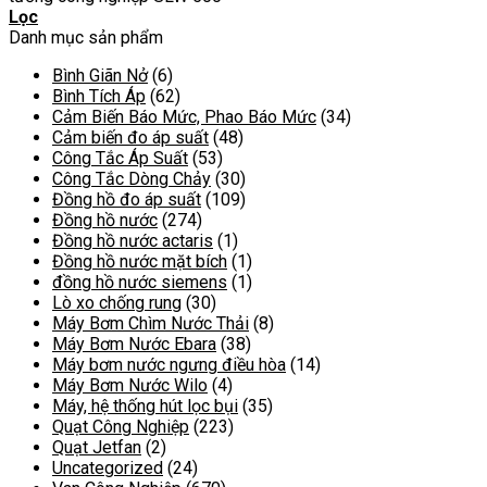
Lọc
Danh mục sản phẩm
Bình Giãn Nở
(6)
Bình Tích Áp
(62)
Cảm Biến Báo Mức, Phao Báo Mức
(34)
Cảm biến đo áp suất
(48)
Công Tắc Áp Suất
(53)
Công Tắc Dòng Chảy
(30)
Đồng hồ đo áp suất
(109)
Đồng hồ nước
(274)
Đồng hồ nước actaris
(1)
Đồng hồ nước mặt bích
(1)
đồng hồ nước siemens
(1)
Lò xo chống rung
(30)
Máy Bơm Chìm Nước Thải
(8)
Máy Bơm Nước Ebara
(38)
Máy bơm nước ngưng điều hòa
(14)
Máy Bơm Nước Wilo
(4)
Máy, hệ thống hút lọc bụi
(35)
Quạt Công Nghiệp
(223)
Quạt Jetfan
(2)
Uncategorized
(24)