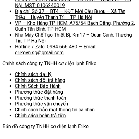
Nội. MST: 0106240019
Địa chỉ: Số 37 – BT4 – KĐT Mới Cầu Bươu – Xã Tân
Triều – Huyện Thanh Trì – TP Hà Nội
VP – Kho Hàng TP HCM: A75/54 Bạch Đằng, Phường 2,
Quận Tân Bình, TP HCM
Nhà Máy Chế Tạo Thiết Bị: Km17 – Quán Gánh, Thường
Tín, TP Hà Nội
Hotline / Zalo: 0984 666 480 — Email:
erikovn.sg@gmail.com
Chính sách công ty TNHH cơ điện lạnh Eriko
Chính sách đại lý
Chính sách đổi trả hàng
Chính Sách Bảo Hành
Phương thức đặt hàng
Phương thức thanh toán
Phương thức vận chuyển
Chính sách bảo mật thông tin cá nhân
Chính sách hoàn trả tiền
Bản đồ công ty TNHH cơ điện lạnh Eriko