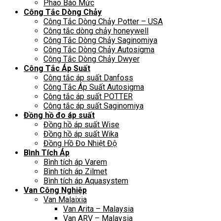
Phao Báo Mức
Công Tắc Dòng Chảy
Công Tắc Dòng Chảy Potter – USA
Công tắc dòng chảy honeywell
Công Tắc Dòng Chảy Saginomiya
Công Tắc Dòng Chảy Autosigma
Công Tắc Dòng Chảy Dwyer
Công Tắc Áp Suất
Công tắc áp suất Danfoss
Công Tắc Áp Suất Autosigma
Công tắc áp suất POTTER
Công tắc áp suất Saginomiya
Đồng hồ đo áp suất
Đồng hồ áp suất Wise
Đồng hồ áp suất Wika
Đồng Hồ Đo Nhiệt Độ
Bình Tích Áp
Bình tích áp Varem
Bình tích áp Zilmet
Bình tích áp Aquasystem
Van Công Nghiệp
Van Malaixia
Van Arita – Malaysia
Van ARV – Malaysia