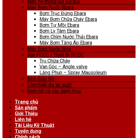
Máy, hệ thống hút lọc bụi
Máy Bơm Nước Ebara
Bơm Trục Đứng Ebara
Máy Bơm Chữa Cháy Ebara
Bơm Tự Mồi Ebara
Bơm Ly Tâm Ebara
Bơm Chìm Nước Thải Ebara
Máy Bơm Tăng Áp Ebara
Máy Bơm Nước Wilo
Van PCCC / Thiết Bị PCCC
Trụ Chữa Cháy
Van Góc – Angle valve
Lăng Phun – Spray Mausoleum
Bình Giãn Nở
Cảm biến đo áp suất
Xem tất cả các danh mục
Trang chủ
Sản phẩm
Giới Thiệu
Liên hệ
Tài Liệu Kỹ Thuật
Tuyển dụng
Chính sách