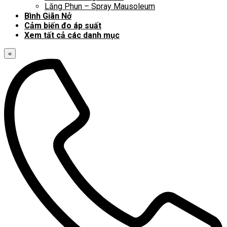
Lăng Phun – Spray Mausoleum
Bình Giãn Nở
Cảm biến đo áp suất
Xem tất cả các danh mục
«