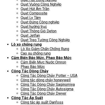
Quạt Vuông Công Nghiệp
Quạt Hút Âm Trần
Quạt Composite
Quạt Ly Tâm
Quạt Đứng Công nghiệp
Quạt hướng trục
Quạt Thông Gió Deton
Quạt Jetfan
Quạt Treo Tường Công Nghiệp
Lò xo chống rung
Lò Xo Giảm Chấn Chống Rung
Cao su chống rung
Cảm Biến Báo Mức, Phao Báo Mức
Cảm Biến Mực Nước Omron
Phao Báo Mức
Công Tắc Dòng Chảy
Công Tắc Dòng Chảy Potter – USA
Công tắc dòng chảy honeywell
Công Tắc Dòng Chảy Saginomiya
Công Tắc Dòng Chảy Autosigma
Công Tắc Dòng Chảy Dwyer
Công Tắc Áp Suất
Công tắc áp suất Danfoss