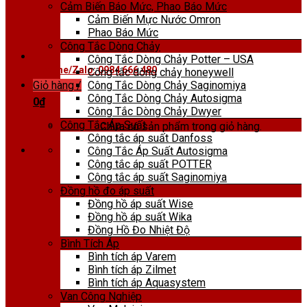
Cảm Biến Báo Mức, Phao Báo Mức
Cảm Biến Mực Nước Omron
Phao Báo Mức
Công Tắc Dòng Chảy
Công Tắc Dòng Chảy Potter – USA
Hotline/Zalo: 0984 666 480
Công tắc dòng chảy honeywell
Công Tắc Dòng Chảy Saginomiya
Giỏ hàng /
Công Tắc Dòng Chảy Autosigma
0
₫
Công Tắc Dòng Chảy Dwyer
Công Tắc Áp Suất
Chưa có sản phẩm trong giỏ hàng.
Công tắc áp suất Danfoss
Công Tắc Áp Suất Autosigma
Công tắc áp suất POTTER
Công tắc áp suất Saginomiya
Đồng hồ đo áp suất
Đồng hồ áp suất Wise
Đồng hồ áp suất Wika
Đồng Hồ Đo Nhiệt Độ
Bình Tích Áp
Bình tích áp Varem
Bình tích áp Zilmet
Bình tích áp Aquasystem
Van Công Nghiệp