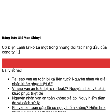
Bảng Báo Giá Van Shinyi
Cơ Điện Lạnh Eriko Là một trong những đối tác hàng đầu của
công ty [...]
12
Th12
Bài viết mới
Tại sao van an toàn bị xả liên tục? Nguyên nhân và giải
pháp khắc phục triệt để
Vì sao van an toàn bị rò rỉ (leak)? Nguyên nhân và cách
khắc phục triệt để
Nguyên nhân van an toàn không xả áp: Nguy hiểm tiềm
ẩn và cách xử lý
Khi van an toàn gặp lỗi có nguy hiểm không? Hiểm họa