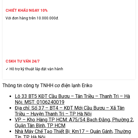
CHIẾT KHẤU NGAY 10%
Với đơn hàng trên 10.000.000đ.
CSKH TƯ VẤN 24/7
✓ Hỗ trợ kỹ thuật lắp đặt vận hành
Thông tin công ty TNHH cơ điện lạnh Eriko
Lô 33 BT5 KĐT Cầu Bươu – Tân Triều – Thanh Trì – Hà
Nội. MST: 0106240019
Địa chỉ: Số 37 – BT4 – KĐT Mới Cầu Bươu – Xã Tân
Triều – Huyện Thanh Trì – TP Hà Nội
VP – Kho Hàng TP HCM: A75/54 Bạch Đằng, Phường 2,
Quận Tân Bình, TP HCM
Nhà Máy Chế Tạo Thiết Bị: Km17 – Quán Gánh, Thường
Tín, TP Hà Nội