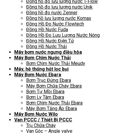
Đồng hồ đo lưu lượng nước T-Flow
Đồng hồ đo lưu lượng nước Unik
Đồng hồ đo nước Zenner
Đồng hồ lưu lượng nước Komax
Đồng Hồ Đo Nước Flowtech
Đồng Hồ Nước Fuda
Đồng Hồ Đo Lưu Lượng Nước Nóng
Đồng Hồ Nước Điện Tử
Đồng Hồ Nước Thải
Máy bơm nước ngưng điều hòa
Máy Bơm Chìm Nước Thải
Bơm Chìm Nước Thải Meudy
Máy, hệ thống hút lọc bụi
Máy Bơm Nước Ebara
Bơm Trục Đứng Ebara
Máy Bơm Chữa Cháy Ebara
Bơm Tự Mồi Ebara
Bơm Ly Tâm Ebara
Bơm Chìm Nước Thải Ebara
Máy Bơm Tăng Áp Ebara
Máy Bơm Nước Wilo
Van PCCC / Thiết Bị PCCC
Trụ Chữa Cháy
Van Góc – Angle valve