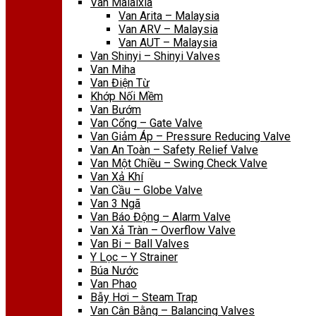
Van Malaixia
Van Arita – Malaysia
Van ARV – Malaysia
Van AUT – Malaysia
Van Shinyi – Shinyi Valves
Van Miha
Van Điện Từ
Khớp Nối Mềm
Van Bướm
Van Cổng – Gate Valve
Van Giảm Áp – Pressure Reducing Valve
Van An Toàn – Safety Relief Valve
Van Một Chiều – Swing Check Valve
Van Xả Khí
Van Cầu – Globe Valve
Van 3 Ngã
Van Báo Động – Alarm Valve
Van Xả Tràn – Overflow Valve
Van Bi – Ball Valves
Y Lọc – Y Strainer
Búa Nước
Van Phao
Bẫy Hơi – Steam Trap
Van Cân Bằng – Balancing Valves