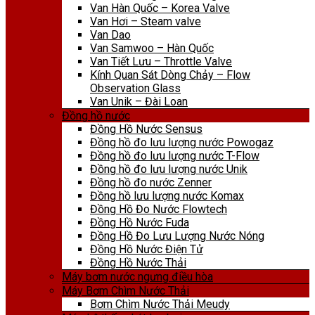
Van Hàn Quốc – Korea Valve
Van Hơi – Steam valve
Van Dao
Van Samwoo – Hàn Quốc
Van Tiết Lưu – Throttle Valve
Kính Quan Sát Dòng Chảy – Flow
Observation Glass
Van Unik – Đài Loan
Đồng hồ nước
Đồng Hồ Nước Sensus
Đồng hồ đo lưu lượng nước Powogaz
Đồng hồ đo lưu lượng nước T-Flow
Đồng hồ đo lưu lượng nước Unik
Đồng hồ đo nước Zenner
Đồng hồ lưu lượng nước Komax
Đồng Hồ Đo Nước Flowtech
Đồng Hồ Nước Fuda
Đồng Hồ Đo Lưu Lượng Nước Nóng
Đồng Hồ Nước Điện Tử
Đồng Hồ Nước Thải
Máy bơm nước ngưng điều hòa
Máy Bơm Chìm Nước Thải
Bơm Chìm Nước Thải Meudy