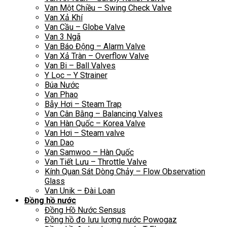
Van Một Chiều – Swing Check Valve
Van Xả Khí
Van Cầu – Globe Valve
Van 3 Ngã
Van Báo Động – Alarm Valve
Van Xả Tràn – Overflow Valve
Van Bi – Ball Valves
Y Lọc – Y Strainer
Búa Nước
Van Phao
Bẫy Hơi – Steam Trap
Van Cân Bằng – Balancing Valves
Van Hàn Quốc – Korea Valve
Van Hơi – Steam valve
Van Dao
Van Samwoo – Hàn Quốc
Van Tiết Lưu – Throttle Valve
Kính Quan Sát Dòng Chảy – Flow Observation
Glass
Van Unik – Đài Loan
Đồng hồ nước
Đồng Hồ Nước Sensus
Đồng hồ đo lưu lượng nước Powogaz