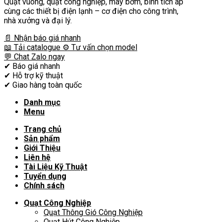
Quạt vuông, quạt công nghiệp, máy bơm, bình tích áp
cùng các thiết bị điện lạnh – cơ điện cho công trình,
nhà xưởng và đại lý.
📄 Nhận báo giá nhanh
📖 Tải catalogue
⚙️ Tư vấn chọn model
💬 Chat Zalo ngay
✔
Báo giá nhanh
✔
Hỗ trợ kỹ thuật
✔
Giao hàng toàn quốc
Danh mục
Menu
Trang chủ
Sản phẩm
Giới Thiệu
Liên hệ
Tài Liệu Kỹ Thuật
Tuyển dụng
Chính sách
Quạt Công Nghiệp
Quạt Thông Gió Công Nghiệp
Quạt Hút Công Nghiệp