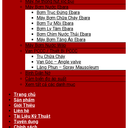
Máy, hệ thống hút lọc bụi
Máy Bơm Nước Ebara
Bơm Trục Đứng Ebara
Máy Bơm Chữa Cháy Ebara
Bơm Tự Mồi Ebara
Bơm Ly Tâm Ebara
Bơm Chìm Nước Thải Ebara
Máy Bơm Tăng Áp Ebara
Máy Bơm Nước Wilo
Van PCCC / Thiết Bị PCCC
Trụ Chữa Cháy
Van Góc – Angle valve
Lăng Phun – Spray Mausoleum
Bình Giãn Nở
Cảm biến đo áp suất
Xem tất cả các danh mục
Trang chủ
Sản phẩm
Giới Thiệu
Liên hệ
Tài Liệu Kỹ Thuật
Tuyển dụng
Chính sách