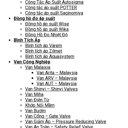
Công Tắc Áp Suất Autosigma
Công tắc áp suất POTTER
Công tắc áp suất Saginomiya
Đồng hồ đo áp suất
Đồng hồ áp suất Wise
Đồng hồ áp suất Wika
Đồng Hồ Đo Nhiệt Độ
Bình Tích Áp
Bình tích áp Varem
Bình tích áp Zilmet
Bình tích áp Aquasystem
Van Công Nghiệp
Van Malaixia
Van Arita – Malaysia
Van ARV – Malaysia
Van AUT – Malaysia
Van Shinyi – Shinyi Valves
Van Miha
Van Điện Từ
Khớp Nối Mềm
Van Bướm
Van Cổng – Gate Valve
Van Giảm Áp – Pressure Reducing Valve
Van An Toàn – Safety Relief Valve