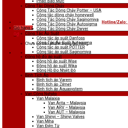
Phao Báo Mức
Công Tắc Dòng Chảy
Công Tắc Dòng Chảy Potter – USA
Công tắc dòng chảy honeywell
Công Tắc Dòng Chảy Saginomiya
Hotline/Zalo:
Công Tắc Dòng Chảy Autosigma
Giỏ hàng /
Công Tắc Dòng Chảy Dwyer
Công Tắc Áp Suất
0
₫
Công tắc áp suất Danfoss
Công Tắc Áp Suất Autosigma
Chưa có sản phẩm trong giỏ hàng.
Công tắc áp suất POTTER
Công tắc áp suất Saginomiya
Đồng hồ đo áp suất
Đồng hồ áp suất Wise
Đồng hồ áp suất Wika
Đồng Hồ Đo Nhiệt Độ
Bình Tích Áp
Bình tích áp Varem
Bình tích áp Zilmet
Bình tích áp Aquasystem
Van Công Nghiệp
Van Malaixia
Van Arita – Malaysia
Van ARV – Malaysia
Van AUT – Malaysia
Van Shinyi – Shinyi Valves
Van Miha
Van Điện Từ