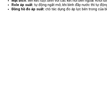
Mặt bích:
liên kết ruột bình với các kết nối bên ngoài. Khối 
Role áp suất:
tự động ngắt mở, khi bình đầy nước thì tự độn
Đồng hồ đo áp suất:
ctó tác dụng đo áp lực bên trong của bì