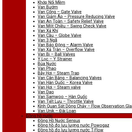
Khớp Nối Mềm
Van Bướm
Van Cổng – Gate Valve
Van Giảm Áp – Pressure Reducing Valve
Van An Toàn – Safety Relief Valve
Van Một Chiều – Swing Check Valve
Van Xả Khí
Van Cầu – Globe Valve
Van 3 Ngã
Van Báo Động – Alarm Valve
Van Xả Tràn – Overflow Valve
Van Bi – Ball Valves
Y Lọc – Y Strainer
Búa Nước
Van Phao
Bẫy Hơi – Steam Trap
Van Cân Bằng – Balancing Valves
Van Hàn Quốc – Korea Valve
Van Hơi – Steam valve
Van Dao
Van Samwoo – Hàn Quốc
Van Tiết Lưu – Throttle Valve
Kính Quan Sát Dòng Chảy – Flow Observation Gla
Van Unik – Đài Loan
Đồng hồ nước
Đồng Hồ Nước Sensus
Đồng hồ đo lưu lượng nước Powogaz
Đồng hồ đo lưu lượng nước T-Flow