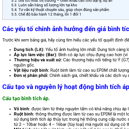
5.2.
Giá tốt nhất thị trường – chiết khấu cao cho đại lý, dự án
5.3.
Luôn sẵn hàng số lượng lớn tại kho
5.4.
Tư vấn kỹ thuật chuyên sâu, giúp chọn đúng sản phẩm
5.5.
Chế độ bảo hành 12 tháng, lỗi 1 đổi 1
Các yếu tố chính ảnh hưởng đến giá bình tíc
Trước khi xem bảng giá, hãy cùng tìm hiểu các yếu tố quyết định đế
Dung tích (Lít):
Yếu tố ảnh hưởng lớn nhất. Dung tích càng lớn
Áp lực làm việc (Bar):
Bình có áp lực chịu đựng cao hơn (ví 
Thương hiệu và xuất xứ:
Các thương hiệu nổi tiếng từ Ý (G
nguồn gốc.
Vật liệu ruột bình:
Ruột bình làm từ cao su EPDM chất lượng 
Đơn vị phân phối:
Chính sách giá, chiết khấu và các dịch vụ
Cấu tạo và nguyên lý hoạt động bình tích áp
Cấu tạo bình tích áp.
Vỏ bình:
được làm từ thép nguyên tấm có khả năng chịu áp l
Ruột bình:
thông thường được làm từ cao su EPDM là một loạ
sử dụng bình tích áp thủy lực trong hệ thống cung cấp nước s
từ 2 – 10bar hoặc 4 – 16bar (tùy loại) mà người sử dụng có t