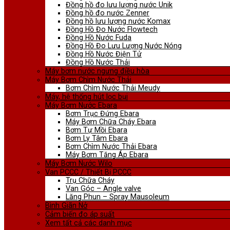
Đồng hồ đo lưu lượng nước Unik
Đồng hồ đo nước Zenner
Đồng hồ lưu lượng nước Komax
Đồng Hồ Đo Nước Flowtech
Đồng Hồ Nước Fuda
Đồng Hồ Đo Lưu Lượng Nước Nóng
Đồng Hồ Nước Điện Tử
Đồng Hồ Nước Thải
Máy bơm nước ngưng điều hòa
Máy Bơm Chìm Nước Thải
Bơm Chìm Nước Thải Meudy
Máy, hệ thống hút lọc bụi
Máy Bơm Nước Ebara
Bơm Trục Đứng Ebara
Máy Bơm Chữa Cháy Ebara
Bơm Tự Mồi Ebara
Bơm Ly Tâm Ebara
Bơm Chìm Nước Thải Ebara
Máy Bơm Tăng Áp Ebara
Máy Bơm Nước Wilo
Van PCCC / Thiết Bị PCCC
Trụ Chữa Cháy
Van Góc – Angle valve
Lăng Phun – Spray Mausoleum
Bình Giãn Nở
Cảm biến đo áp suất
Xem tất cả các danh mục