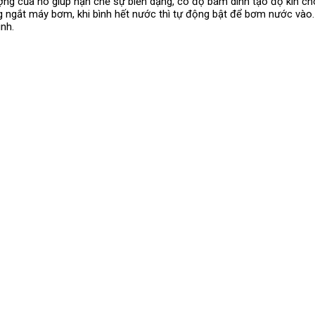
lượng của nó giúp hạn chế sự biến dạng, có độ bám dính tạo độ kín cho
g ngắt máy bơm, khi bình hết nước thì tự động bật để bơm nước vào.
nh.