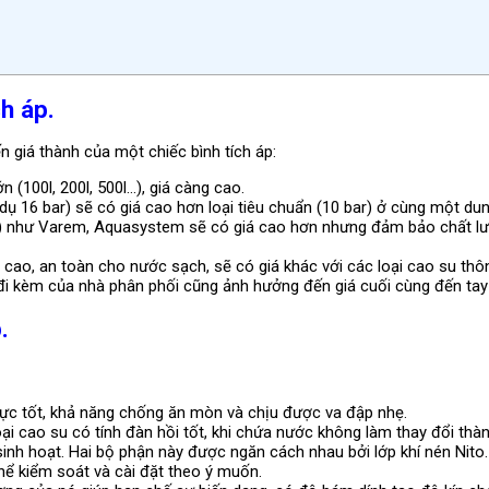
h áp.
n giá thành của một chiếc bình tích áp:
 (100l, 200l, 500l…), giá càng cao.
dụ 16 bar) sẽ có giá cao hơn loại tiêu chuẩn (10 bar) ở cùng một dun
7) như Varem, Aquasystem sẽ có giá cao hơn nhưng đảm bảo chất lư
cao, an toàn cho nước sạch, sẽ có giá khác với các loại cao su thô
 đi kèm của nhà phân phối cũng ảnh hưởng đến giá cuối cùng đến tay
.
ực tốt, khả năng chống ăn mòn và chịu được va đập nhẹ.
i cao su có tính đàn hồi tốt, khi chứa nước không làm thay đổi th
inh hoạt. Hai bộ phận này được ngăn cách nhau bởi lớp khí nén Nito. 
hể kiểm soát và cài đặt theo ý muốn.