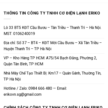
THÔNG TIN CÔNG TY TNHH CƠ ĐIỆN LẠNH ERIKO
Lô 33 BT5 KĐT Cầu Bươu – Tân Triều – Thanh Trì – Hà Nội.
MST: 0106240019
Địa chỉ: Số 37 – BT4 – KĐT Mới Cầu Bươu – Xã Tân Triều –
Huyện Thanh Trì – TP Hà Nội
VP – Kho Hàng TP HCM: A75/54 Bạch Đằng, Phường 2,
Quận Tân Bình, TP HCM
Nhà Máy Chế Tạo Thiết Bị: Km17 – Quán Gánh, Thường Tín,
TP Hà Nội
Hotline / Zalo: 0984 666 480 — Email:
erikovn.sg@gmail.com
CHÍNH SÁCH CÔNG TY TNHH CƠ ĐIỆN LẠNH ERIKO