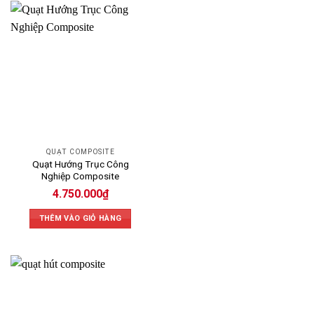
Quạt Hút Composite Là Gì?
Quạt hút composite được làm từ vật liệu composite cao cấp gồm
nhựa epoxy và sợi thủy tinh, nổi bật bởi độ bền, khả năng chịu lực
và chống ăn mòn ưu việt. Đây là giải pháp lý tưởng cho môi trường
công nghiệp khắc nghiệt và các ứng dụng đặc thù.
Tại Sao Nên Chọn Quạt Hút Composite tại Mepvn?
Quạt hút composite ngày càng được ưa chuộng trong công
nghiệp nhờ vào các ưu điểm nổi bật sau:
QUẠT COMPOSITE
Chống ăn mòn vượt trội:
Composite chống lại ăn mòn hóa chất,
Quạt Hướng Trục Công
axit, kiềm, muối biển, lý tưởng sử dụng trong nhà máy hóa chất,
Nghiệp Composite
xưởng sản xuất, khu vực ven biển.
4.750.000
₫
Tuổi thọ vượt trội:
Vật liệu composite giúp quạt bền bỉ với thời
THÊM VÀO GIỎ HÀNG
gian, giảm chi phí bảo trì và thay thế.
Thiết kế tối ưu, giảm tiếng ồn:
Cánh quạt composite được thiết
kế đa dạng, tạo luồng khí mạnh, ổn định và vận hành êm ái.
Tiết kiệm năng lượng:
Trọng lượng nhẹ giúp tiết kiệm năng lượng
vận hành, giảm thiểu điện năng tiêu thụ.