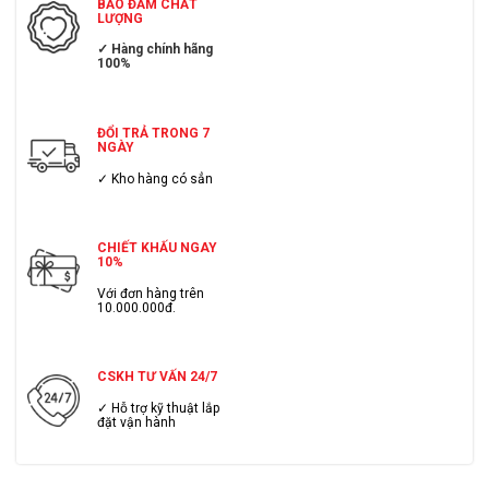
BẢO ĐẢM CHẤT
LƯỢNG
✓ Hàng chính hãng
100%
ĐỔI TRẢ TRONG 7
NGÀY
✓ Kho hàng có sẳn
CHIẾT KHẤU NGAY
10%
Với đơn hàng trên
10.000.000đ.
CSKH TƯ VẤN 24/7
✓ Hỗ trợ kỹ thuật lắp
đặt vận hành