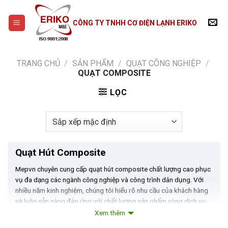
Skip
to
CÔNG TY TNHH CƠ ĐIỆN LẠNH ERIKO
content
TRANG CHỦ
/
SẢN PHẨM
/
QUẠT CÔNG NGHIỆP
/
QUẠT COMPOSITE
LỌC
Quạt Hút Composite
Mepvn chuyên cung cấp quạt hút composite chất lượng cao phục
vụ đa dạng các ngành công nghiệp và công trình dân dụng. Với
nhiều năm kinh nghiệm, chúng tôi hiểu rõ nhu cầu của khách hàng
và luôn sẵn sàng đáp ứng với chất lượng sản phẩm cùng dịch vụ
tốt nhất.
Xem thêm