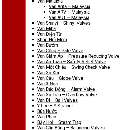
Van Malaixia
Van Arita – Malaysia
Van ARV – Malaysia
Van AUT – Malaysia
Van Shinyi – Shinyi Valves
Van Miha
Van Điện Từ
Khớp Nối Mềm
Van Bướm
Van Cổng – Gate Valve
Van Giảm Áp – Pressure Reducing Valve
Van An Toàn – Safety Relief Valve
Van Một Chiều – Swing Check Valve
Van Xả Khí
Van Cầu – Globe Valve
Van 3 Ngã
Van Báo Động – Alarm Valve
Van Xả Tràn – Overflow Valve
Van Bi – Ball Valves
Y Lọc – Y Strainer
Búa Nước
Van Phao
Bẫy Hơi – Steam Trap
Van Cân Bằng – Balancing Valves