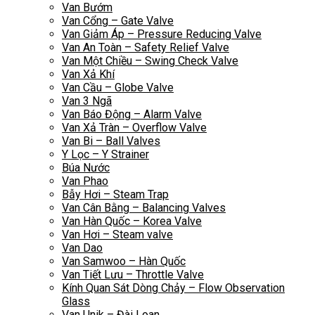
Van Bướm
Van Cổng – Gate Valve
Van Giảm Áp – Pressure Reducing Valve
Van An Toàn – Safety Relief Valve
Van Một Chiều – Swing Check Valve
Van Xả Khí
Van Cầu – Globe Valve
Van 3 Ngã
Van Báo Động – Alarm Valve
Van Xả Tràn – Overflow Valve
Van Bi – Ball Valves
Y Lọc – Y Strainer
Búa Nước
Van Phao
Bẫy Hơi – Steam Trap
Van Cân Bằng – Balancing Valves
Van Hàn Quốc – Korea Valve
Van Hơi – Steam valve
Van Dao
Van Samwoo – Hàn Quốc
Van Tiết Lưu – Throttle Valve
Kính Quan Sát Dòng Chảy – Flow Observation
Glass
Van Unik – Đài Loan