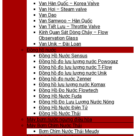
Van Hàn Quốc – Korea Valve
Van Hơi – Steam valve
Van Dao
Van Samwoo – Hàn Quốc
Van Tiết Lưu – Throttle Valve
Kính Quan Sát Dòng Chảy – Flow
Observation Glass
Van Unik – Đài Loan
Đồng hồ nước
Đồng Hồ Nước Sensus
Đồng hồ đo lưu lượng nước Powogaz
Đồng hồ đo lưu lượng nước T-Flow
Đồng hồ đo lưu lượng nước Unik
Đồng hồ đo nước Zenner
Đồng hồ lưu lượng nước Komax
Đồng Hồ Đo Nước Flowtech
Đồng Hồ Nước Fuda
Đồng Hồ Đo Lưu Lượng Nước Nóng
Đồng Hồ Nước Điện Tử
Đồng Hồ Nước Thải
Máy bơm nước ngưng điều hòa
Máy Bơm Chìm Nước Thải
Bơm Chìm Nước Thải Meudy