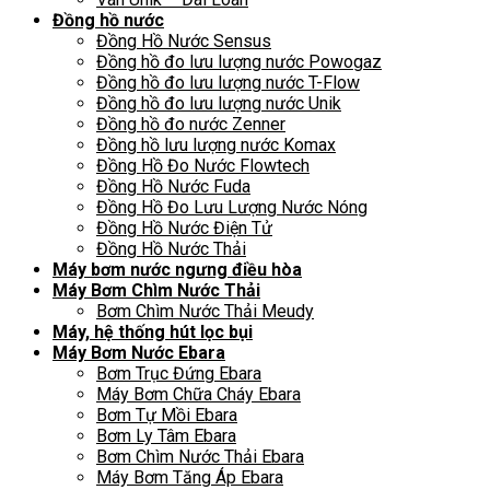
Đồng hồ nước
Đồng Hồ Nước Sensus
Đồng hồ đo lưu lượng nước Powogaz
Đồng hồ đo lưu lượng nước T-Flow
Đồng hồ đo lưu lượng nước Unik
Đồng hồ đo nước Zenner
Đồng hồ lưu lượng nước Komax
Đồng Hồ Đo Nước Flowtech
Đồng Hồ Nước Fuda
Đồng Hồ Đo Lưu Lượng Nước Nóng
Đồng Hồ Nước Điện Tử
Đồng Hồ Nước Thải
Máy bơm nước ngưng điều hòa
Máy Bơm Chìm Nước Thải
Bơm Chìm Nước Thải Meudy
Máy, hệ thống hút lọc bụi
Máy Bơm Nước Ebara
Bơm Trục Đứng Ebara
Máy Bơm Chữa Cháy Ebara
Bơm Tự Mồi Ebara
Bơm Ly Tâm Ebara
Bơm Chìm Nước Thải Ebara
Máy Bơm Tăng Áp Ebara