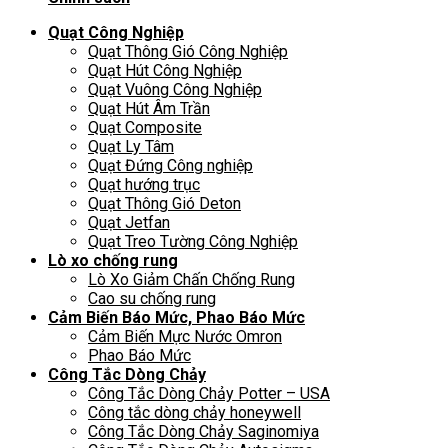
Quạt Công Nghiệp
Quạt Thông Gió Công Nghiệp
Quạt Hút Công Nghiệp
Quạt Vuông Công Nghiệp
Quạt Hút Âm Trần
Quạt Composite
Quạt Ly Tâm
Quạt Đứng Công nghiệp
Quạt hướng trục
Quạt Thông Gió Deton
Quạt Jetfan
Quạt Treo Tường Công Nghiệp
Lò xo chống rung
Lò Xo Giảm Chấn Chống Rung
Cao su chống rung
Cảm Biến Báo Mức, Phao Báo Mức
Cảm Biến Mực Nước Omron
Phao Báo Mức
Công Tắc Dòng Chảy
Công Tắc Dòng Chảy Potter – USA
Công tắc dòng chảy honeywell
Công Tắc Dòng Chảy Saginomiya