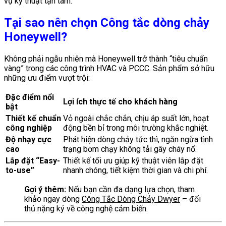
vụ kỹ thuật tận tâm.
Tại sao nên chọn Công tắc dòng chảy
Honeywell?
Không phải ngẫu nhiên mà Honeywell trở thành “tiêu chuẩn
vàng” trong các công trình HVAC và PCCC. Sản phẩm sở hữu
những ưu điểm vượt trội:
Đặc điểm nổi
Lợi ích thực tế cho khách hàng
bật
Thiết kế chuẩn
Vỏ ngoài chắc chắn, chịu áp suất lớn, hoạt
công nghiệp
động bền bỉ trong môi trường khắc nghiệt.
Độ nhạy cực
Phát hiện dòng chảy tức thì, ngăn ngừa tình
cao
trạng bơm chạy không tải gây cháy nổ.
Lắp đặt “Easy-
Thiết kế tối ưu giúp kỹ thuật viên lắp đặt
to-use”
nhanh chóng, tiết kiệm thời gian và chi phí.
Gợi ý thêm:
Nếu bạn cần đa dạng lựa chọn, tham
khảo ngay dòng
Công Tắc Dòng Chảy Dwyer
– đối
thủ nặng ký về công nghệ cảm biến.