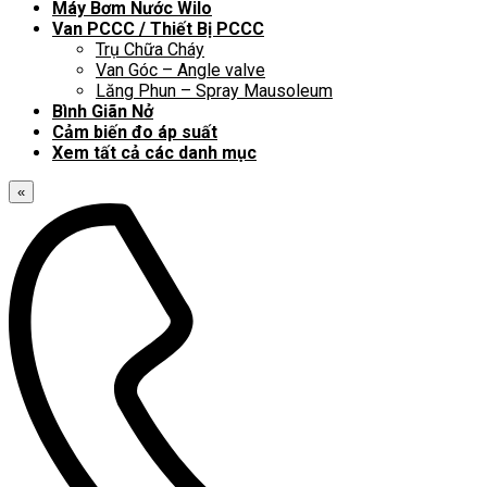
Máy Bơm Nước Wilo
Van PCCC / Thiết Bị PCCC
Trụ Chữa Cháy
Van Góc – Angle valve
Lăng Phun – Spray Mausoleum
Bình Giãn Nở
Cảm biến đo áp suất
Xem tất cả các danh mục
«