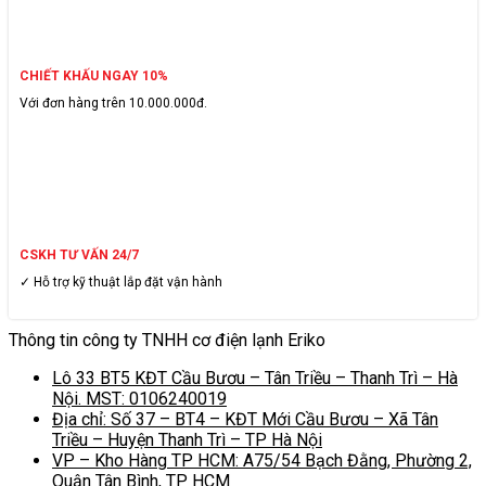
CHIẾT KHẤU NGAY 10%
Với đơn hàng trên 10.000.000đ.
CSKH TƯ VẤN 24/7
✓ Hỗ trợ kỹ thuật lắp đặt vận hành
Thông tin công ty TNHH cơ điện lạnh Eriko
Lô 33 BT5 KĐT Cầu Bươu – Tân Triều – Thanh Trì – Hà
Nội. MST: 0106240019
Địa chỉ: Số 37 – BT4 – KĐT Mới Cầu Bươu – Xã Tân
Triều – Huyện Thanh Trì – TP Hà Nội
VP – Kho Hàng TP HCM: A75/54 Bạch Đằng, Phường 2,
Quận Tân Bình, TP HCM