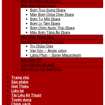
Máy, hệ thống hút lọc bụi
Máy Bơm Nước Ebara
Bơm Trục Đứng Ebara
Máy Bơm Chữa Cháy Ebara
Bơm Tự Mồi Ebara
Bơm Ly Tâm Ebara
Bơm Chìm Nước Thải Ebara
Máy Bơm Tăng Áp Ebara
Máy Bơm Nước Wilo
Van PCCC / Thiết Bị PCCC
Trụ Chữa Cháy
Van Góc – Angle valve
Lăng Phun – Spray Mausoleum
Bình Giãn Nở
Cảm biến đo áp suất
Xem tất cả các danh mục
Trang chủ
Sản phẩm
Giới Thiệu
Liên hệ
Tài Liệu Kỹ Thuật
Tuyển dụng
Chính sách