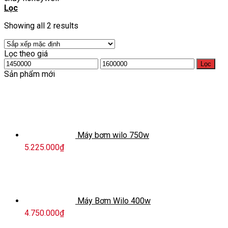
Lọc
Showing all 2 results
Lọc theo giá
Giá
Giá
Lọc
tối
tối
Sản phẩm mới
thiểu
đa
Máy bơm wilo 750w
5.225.000
₫
Máy Bơm Wilo 400w
4.750.000
₫