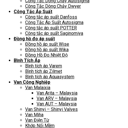
Công Tắc Dòng Chảy Autosigma
Công Tắc Dòng Chảy Dwyer
Công Tắc Áp Suất
Công tắc áp suất Danfoss
Công Tắc Áp Suất Autosigma
Công tắc áp suất POTTER
Công tắc áp suất Saginomiya
Đồng hồ đo áp suất
Đồng hồ áp suất Wise
Đồng hồ áp suất Wika
Đồng Hồ Đo Nhiệt Độ
Bình Tích Áp
Bình tích áp Varem
Bình tích áp Zilmet
Bình tích áp Aquasystem
Van Công Nghiệp
Van Malaixia
Van Arita – Malaysia
Van ARV – Malaysia
Van AUT – Malaysia
Van Shinyi – Shinyi Valves
Van Miha
Van Điện Từ
Khớp Nối Mềm