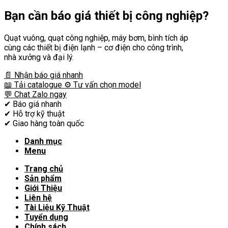
Bạn cần
báo giá thiết bị công nghiệp?
Quạt vuông, quạt công nghiệp, máy bơm, bình tích áp
cùng các thiết bị điện lạnh – cơ điện cho công trình,
nhà xưởng và đại lý.
📄 Nhận báo giá nhanh
📖 Tải catalogue
⚙️ Tư vấn chọn model
💬 Chat Zalo ngay
✔
Báo giá nhanh
✔
Hỗ trợ kỹ thuật
✔
Giao hàng toàn quốc
Danh mục
Menu
Trang chủ
Sản phẩm
Giới Thiệu
Liên hệ
Tài Liệu Kỹ Thuật
Tuyển dụng
Chính sách