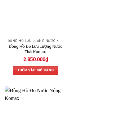
Chi phí tối ưu:
Chất lượng đạt tiêu chuẩn Châu Âu nhưng giá thành cực kỳ cạnh
tranh, phù hợp cho mọi ngân sách đầu tư.
ĐỒNG HỒ LƯU LƯỢNG NƯỚC KOMAX
Đồng Hồ Đo Lưu Lượng Nước
Thải Komax
2.850.000
₫
THÊM VÀO GIỎ HÀNG