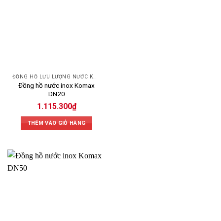
ĐỒNG HỒ LƯU LƯỢNG NƯỚC KOMAX
Đồng hồ nước inox Komax
DN20
1.115.300
₫
THÊM VÀO GIỎ HÀNG