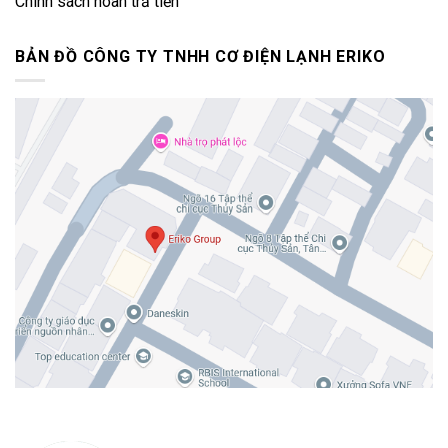
Chính sách hoàn trả tiền
BẢN ĐỒ CÔNG TY TNHH CƠ ĐIỆN LẠNH ERIKO