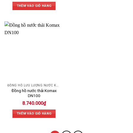
THÊM VÀO GIỎ HÀNG
ĐỒNG HỒ LƯU LƯỢNG NƯỚC KOMAX
Đồng hồ nước thải Komax
DN100
8.740.000
₫
THÊM VÀO GIỎ HÀNG