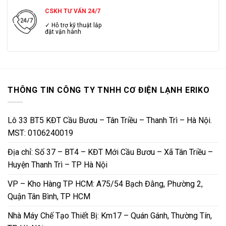
CSKH TƯ VẤN 24/7
✓ Hỗ trợ kỹ thuật lắp
đặt vận hành
THÔNG TIN CÔNG TY TNHH CƠ ĐIỆN LẠNH ERIKO
Lô 33 BT5 KĐT Cầu Bươu – Tân Triều – Thanh Trì – Hà Nội.
MST: 0106240019
Địa chỉ: Số 37 – BT4 – KĐT Mới Cầu Bươu – Xã Tân Triều –
Huyện Thanh Trì – TP Hà Nội
VP – Kho Hàng TP HCM: A75/54 Bạch Đằng, Phường 2,
Quận Tân Bình, TP HCM
Nhà Máy Chế Tạo Thiết Bị: Km17 – Quán Gánh, Thường Tín,