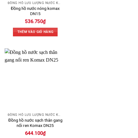
ĐỒNG HỒ LƯU LƯỢNG NƯỚC KOMAX
Đồng hồ nước nóng komax
DN15
536.750
₫
THÊM VÀO GIỎ HÀNG
ĐỒNG HỒ LƯU LƯỢNG NƯỚC KOMAX
Đồng hồ nước sạch thân gang
nối ren Komax DN25
644.100
₫