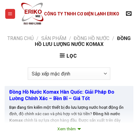
Skip
to
CÔNG TY TNHH CƠ ĐIỆN LẠNH ERIKO
content
TRANG CHỦ
/
SẢN PHẨM
/
ĐỒNG HỒ NƯỚC
/
ĐỒNG
HỒ LƯU LƯỢNG NƯỚC KOMAX
LỌC
Đồng Hồ Nước Komax Hàn Quốc: Giải Pháp Đo
Lường Chính Xác – Bền Bỉ – Giá Tốt
Bạn đang tìm kiếm một thiết bị đo lưu lượng nước hoạt động ổn
định, độ chính xác cao và phù hợp với túi tiền?
Đồng hồ nước
Komax
chính là sự lựa chọn hàng đầu. Được sản xuất trên dây
chuyền công nghệ hiện đại của Hàn Quốc và đạt chuẩn
ISO 4064
,
Xem thêm
Komax đáp ứng mọi nhu cầu từ dân dụng đến công nghiệp.