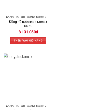
ĐỒNG HỒ LƯU LƯỢNG NƯỚC KOMAX
Đồng hồ nước inox Komax
DN50
8.131.050
₫
THÊM VÀO GIỎ HÀNG
ĐỒNG HỒ LƯU LƯỢNG NƯỚC KOMAX