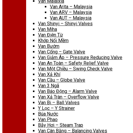
Van Malaixia
Van Arita – Malaysia
Van ARV – Malaysia
Van AUT – Malaysia
Van Shinyi – Shinyi Valves
Van Miha
Van Điện Từ
Khớp Nối Mềm
Van Bướm
Van Cổng – Gate Valve
Van Giảm Áp – Pressure Reducing Valve
Van An Toàn – Safety Relief Valve
Van Một Chiều – Swing Check Valve
Van Xả Khí
Van Cầu – Globe Valve
Van 3 Ngã
Van Báo Động – Alarm Valve
Van Xả Tràn – Overflow Valve
Van Bi – Ball Valves
Y Lọc – Y Strainer
Búa Nước
Van Phao
Bẫy Hơi – Steam Trap
Van Cân Bằng – Balancing Valves