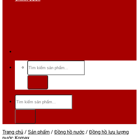
Hotline/Zalo:0984 666 480
Tìm
kiếm:
Tìm
kiếm:
Trang chủ
/
Sản phẩm
/
Đồng hồ nước
/
Đồng hồ lưu lượng
nước Komax