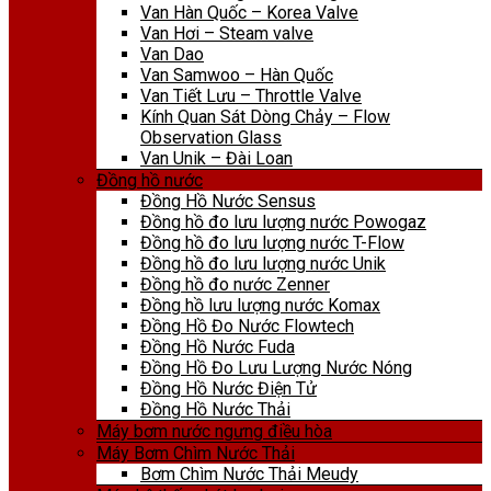
Van Hàn Quốc – Korea Valve
Van Hơi – Steam valve
Van Dao
Van Samwoo – Hàn Quốc
Van Tiết Lưu – Throttle Valve
Kính Quan Sát Dòng Chảy – Flow
Observation Glass
Van Unik – Đài Loan
Đồng hồ nước
Đồng Hồ Nước Sensus
Đồng hồ đo lưu lượng nước Powogaz
Đồng hồ đo lưu lượng nước T-Flow
Đồng hồ đo lưu lượng nước Unik
Đồng hồ đo nước Zenner
Đồng hồ lưu lượng nước Komax
Đồng Hồ Đo Nước Flowtech
Đồng Hồ Nước Fuda
Đồng Hồ Đo Lưu Lượng Nước Nóng
Đồng Hồ Nước Điện Tử
Đồng Hồ Nước Thải
Máy bơm nước ngưng điều hòa
Máy Bơm Chìm Nước Thải
Bơm Chìm Nước Thải Meudy