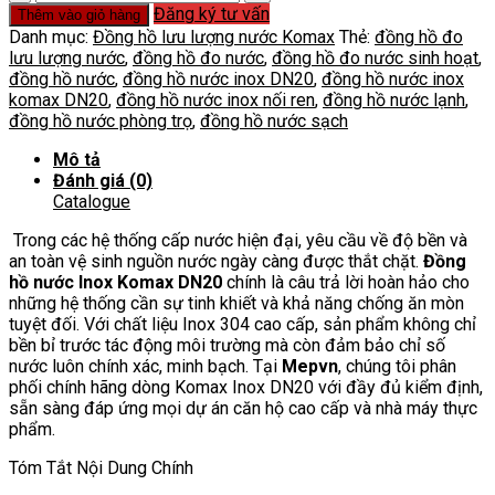
hồ
Đăng ký tư vấn
Thêm vào giỏ hàng
nước
Danh mục:
Đồng hồ lưu lượng nước Komax
Thẻ:
đồng hồ đo
inox
lưu lượng nước
,
đồng hồ đo nước
,
đồng hồ đo nước sinh hoạt
,
Komax
đồng hồ nước
,
đồng hồ nước inox DN20
,
đồng hồ nước inox
DN20
komax DN20
,
đồng hồ nước inox nối ren
,
đồng hồ nước lạnh
,
số
đồng hồ nước phòng trọ
,
đồng hồ nước sạch
lượng
Mô tả
Đánh giá (0)
Catalogue
Trong các hệ thống cấp nước hiện đại, yêu cầu về độ bền và
an toàn vệ sinh nguồn nước ngày càng được thắt chặt.
Đồng
hồ nước Inox Komax DN20
chính là câu trả lời hoàn hảo cho
những hệ thống cần sự tinh khiết và khả năng chống ăn mòn
tuyệt đối. Với chất liệu Inox 304 cao cấp, sản phẩm không chỉ
bền bỉ trước tác động môi trường mà còn đảm bảo chỉ số
nước luôn chính xác, minh bạch. Tại
Mepvn
, chúng tôi phân
phối chính hãng dòng Komax Inox DN20 với đầy đủ kiểm định,
sẵn sàng đáp ứng mọi dự án căn hộ cao cấp và nhà máy thực
phẩm.
Tóm Tắt Nội Dung Chính