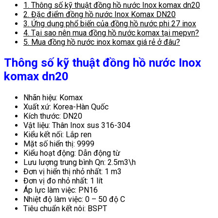
1.
Thông số kỹ thuật đồng hồ nước Inox komax dn20
2.
Đặc điểm đồng hồ nước Inox Komax DN20
3.
Ứng dụng phổ biến của đồng hồ nước phi 27 inox
4.
Tại sao nên mua đồng hồ nước komax tại mepvn?
5.
Mua đồng hồ nước inox komax giá rẻ ở đâu?
Thông số kỹ thuật đồng hồ nước Inox
komax dn20
Nhãn hiệu: Komax
Xuất xứ: Korea-Hàn Quốc
Kích thước: DN20
Vật liệu: Thân Inox sus 316-304
Kiểu kết nối: Lắp ren
Mặt số hiển thị: 9999
Kiểu hoạt động: Dẫn động từ
Lưu lượng trung bình Qn: 2.5m3\h
Đơn vị hiển thị nhỏ nhất: 1 m3
Đơn vị đo nhỏ nhất: 1 lít
Áp lực làm việc: PN16
Nhiệt độ làm việc: 0 – 50 độ C
Tiêu chuẩn kết nôi: BSPT