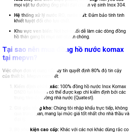
mọi vật tư đường ống phải đạt chuẩn vệ sinh Inox 304.
Hệ thống xử lý nước RO, nước cất:
Đảm bảo tính tinh
khiết tuyệt đối cho lưu chất.
Khu vực ven biển:
Nơi hơi muối dễ làm các dòng đồng
hồ thân gang bị mục nát nhanh chóng.
Tại sao nên mua đồng hồ nước komax
tại mepvn?
Việc chọn đơn vị cung cấp uy tín quyết định 80% độ tin cậy
của thiết bị. Mepvn cam kết:
Kiểm định chính xác:
100% đồng hồ nước Inox Komax
DN20 tại Mepvn có thể được kẹp chì kiểm định bởi các
trung tâm đo lường nhà nước (Quatest).
Giá gốc tổng kho:
Chúng tôi nhập khẩu trực tiếp, không
qua trung gian, mang lại mức giá tốt nhất cho nhà thầu và
đại lý.
Bộ phụ kiện cao cấp:
Khác với các nơi khác dùng rắc co