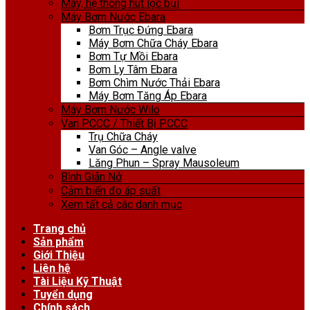
Máy, hệ thống hút lọc bụi
Máy Bơm Nước Ebara
Bơm Trục Đứng Ebara
Máy Bơm Chữa Cháy Ebara
Bơm Tự Mồi Ebara
Bơm Ly Tâm Ebara
Bơm Chìm Nước Thải Ebara
Máy Bơm Tăng Áp Ebara
Máy Bơm Nước Wilo
Van PCCC / Thiết Bị PCCC
Trụ Chữa Cháy
Van Góc – Angle valve
Lăng Phun – Spray Mausoleum
Bình Giãn Nở
Cảm biến đo áp suất
Xem tất cả các danh mục
Trang chủ
Sản phẩm
Giới Thiệu
Liên hệ
Tài Liệu Kỹ Thuật
Tuyển dụng
Chính sách