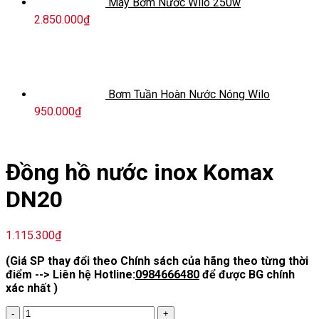
Máy Bơm Nước Wilo 250w
2.850.000
₫
Bơm Tuần Hoàn Nước Nóng Wilo
950.000
₫
Đồng hồ nước inox Komax
DN20
1.115.300
₫
(Giá SP thay đổi theo Chính sách của hãng theo từng thời
điểm --> Liên hệ Hotline:
0984666480
để được BG chính
xác nhất )
Đồng