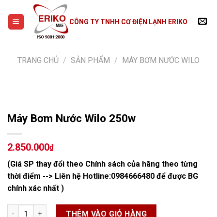
Skip
to
CÔNG TY TNHH CƠ ĐIỆN LẠNH ERIKO
content
TRANG CHỦ
/
SẢN PHẨM
/
MÁY BƠM NƯỚC WILO
Máy Bơm Nước Wilo 250w
2.850.000
₫
(Giá SP thay đổi theo Chính sách của hãng theo từng
thời điểm --> Liên hệ Hotline:
0984666480
để được BG
chính xác nhất )
Máy Bơm Nước Wilo 250w số lượng
THÊM VÀO GIỎ HÀNG