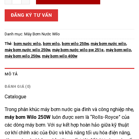
ĐĂNG KÝ TƯ VẤN
Danh mục:
Máy Bơm Nước Wilo
Thẻ:
bơm nước wilo
,
bơm wilo
,
bơm wilo 250w
,
máy bơm nước wilo
,
máy bơm nước wilo 250w
,
máy bơm nước wilo pw 251e
,
máy bơm wilo
,
máy bơm wilo 250w
,
máy bơm wilo 400w
MÔ TẢ
ĐÁNH GIÁ (0)
Catalogue
Trong phân khúc máy bơm nước gia đình và công nghiệp nhẹ,
máy bơm Wilo
250W
luôn được xem là “Rolls-Royce” của
các dòng máy bơm. Với sự kết hợp hoàn hảo giữa kỹ thuật
cơ khí chính xác của Đức và khả năng tối ưu hóa điện năng,