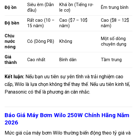
Siêu êm (Dẫn
Khá ồn (Tiếng rơ-
Độ ồn
Êm trung bình
đầu)
le cơ)
Rất cao (
10 –
Cao (
$7 – 10$
Cao (
$8 – 12$
Độ bền
15
năm)
năm)
năm)
Chịu
Một số dòng
nước
Có (Dòng PB)
Không
chuyên dụng
nóng
Giá
Cao nhất
Bình dân
Tầm trung
thành
Kết luận:
Nếu bạn ưu tiên sự yên tĩnh và trải nghiệm cao
cấp, Wilo là lựa chọn không thể thay thế. Nếu ưu tiên kinh tế,
Panasonic có thể là phương án cân nhắc.
Báo Giá Máy Bơm Wilo 250W Chính Hãng Năm
2026
Mức giá của máy bơm Wilo thường biến động theo tỷ giá và