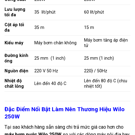
Lưu lượng
35 lít/phút
60 lít/phút
tối đa
Cột áp tối
35 m
15 m
đa
Máy bơm tăng áp điện
Kiểu máy
Máy bơm chân không
tử
Đường kính
25 mm
(1 inch)
25 mm
(1 inch)
ống
Nguồn điện
220 V 50 Hz
220} / 50Hz
Nhiệt độ
Lên đến
80 độ C
(chịu
Lên đến
40 độ C
chất lỏng
nhiệt tốt)
Đặc Điểm Nổi Bật Làm Nên Thương Hiệu Wilo
250W
Tại sao khách hàng sẵn sàng chi trả mức giá cao hơn cho
máy bơm nước Wilo 250W
so với các dòng máy nội địa hay