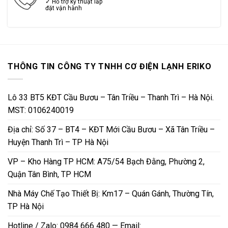
✓ Hỗ trợ kỹ thuật lắp
đặt vận hành
THÔNG TIN CÔNG TY TNHH CƠ ĐIỆN LẠNH ERIKO
Lô 33 BT5 KĐT Cầu Bươu – Tân Triều – Thanh Trì – Hà Nội.
MST: 0106240019
Địa chỉ: Số 37 – BT4 – KĐT Mới Cầu Bươu – Xã Tân Triều –
Huyện Thanh Trì – TP Hà Nội
VP – Kho Hàng TP HCM: A75/54 Bạch Đằng, Phường 2,
Quận Tân Bình, TP HCM
Nhà Máy Chế Tạo Thiết Bị: Km17 – Quán Gánh, Thường Tín,
TP Hà Nội
Hotline / Zalo: 0984 666 480 — Email: