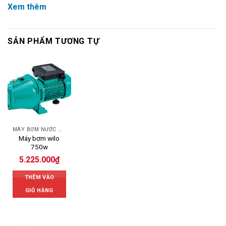
Xem thêm
SẢN PHẨM TƯƠNG TỰ
MÁY BƠM NƯỚC WILO
Máy bơm wilo
750w
5.225.000
₫
THÊM VÀO
GIỎ HÀNG