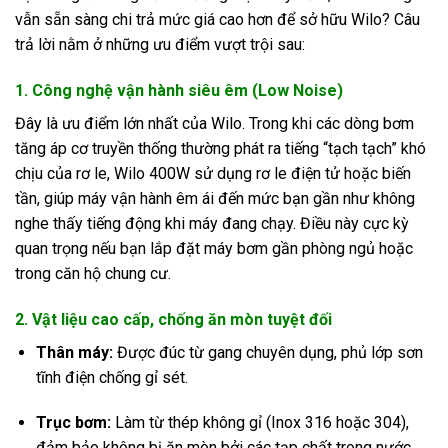
vẫn sẵn sàng chi trả mức giá cao hơn để sở hữu Wilo? Câu
trả lời nằm ở những ưu điểm vượt trội sau:
1. Công nghệ vận hành siêu êm (Low Noise)
Đây là ưu điểm lớn nhất của Wilo. Trong khi các dòng bơm
tăng áp cơ truyền thống thường phát ra tiếng “tạch tạch” khó
chịu của rơ le, Wilo 400W sử dụng rơ le điện tử hoặc biến
tần, giúp máy vận hành êm ái đến mức bạn gần như không
nghe thấy tiếng động khi máy đang chạy. Điều này cực kỳ
quan trọng nếu bạn lắp đặt máy bơm gần phòng ngủ hoặc
trong căn hộ chung cư.
2. Vật liệu cao cấp, chống ăn mòn tuyệt đối
Thân máy:
Được đúc từ gang chuyên dụng, phủ lớp sơn
tĩnh điện chống gỉ sét.
Trục bơm:
Làm từ thép không gỉ (Inox 316 hoặc 304),
đảm bảo không bị ăn mòn bởi các tạp chất trong nước.