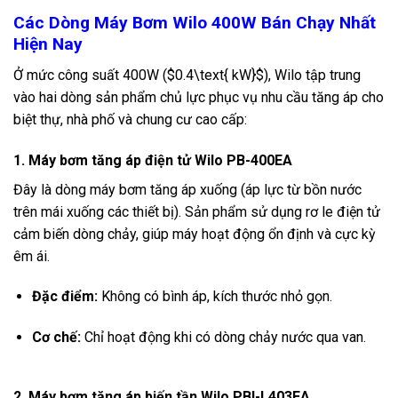
Các Dòng Máy Bơm Wilo 400W Bán Chạy Nhất
Hiện Nay
Ở mức công suất 400W (
$0.4\text{ kW}$
), Wilo tập trung
vào hai dòng sản phẩm chủ lực phục vụ nhu cầu tăng áp cho
biệt thự, nhà phố và chung cư cao cấp:
1. Máy bơm tăng áp điện tử Wilo PB-400EA
Đây là dòng máy bơm tăng áp xuống (áp lực từ bồn nước
trên mái xuống các thiết bị). Sản phẩm sử dụng rơ le điện tử
cảm biến dòng chảy, giúp máy hoạt động ổn định và cực kỳ
êm ái.
Đặc điểm:
Không có bình áp, kích thước nhỏ gọn.
Cơ chế:
Chỉ hoạt động khi có dòng chảy nước qua van.
2. Máy bơm tăng áp biến tần Wilo PBI-L403EA