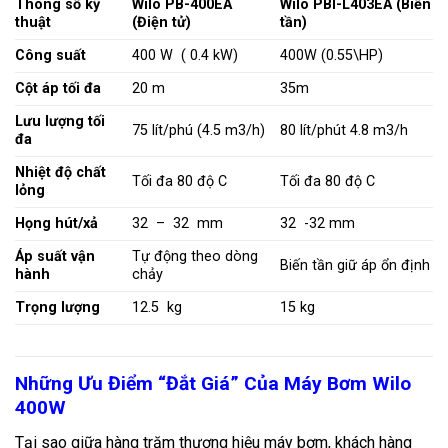
Thông số kỹ
Wilo PB-400EA
Wilo PBI-L403EA (Biến
thuật
(Điện tử)
tần)
Công suất
400 W
(
0.4 kW
)
400W
(
0.55\HP
)
Cột áp tối đa
20 m
35m
Lưu lượng tối
75 lít/phú
(
4.5 m3/h)
80 lít/phút
4.8 m3/h
đa
Nhiệt độ chất
Tối đa
80 độ C
Tối đa
80 độ C
lỏng
Họng hút/xả
32 – 32 mm
32 -32 mm
Áp suất vận
Tự động theo dòng
Biến tần giữ áp ổn định
hành
chảy
Trọng lượng
12.5 kg
15 kg
Những Ưu Điểm “Đắt Giá” Của Máy Bơm Wilo
400W
Tại sao giữa hàng trăm thương hiệu máy bơm, khách hàng