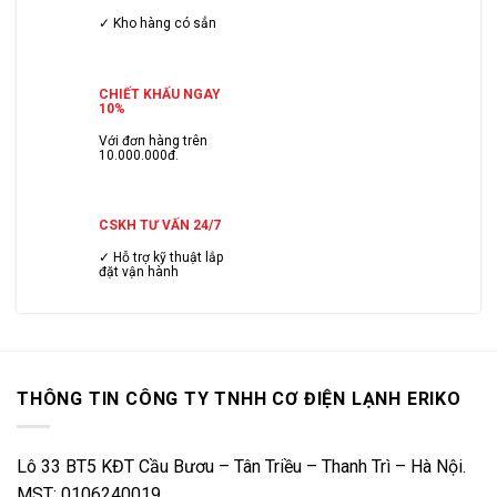
✓ Kho hàng có sẳn
CHIẾT KHẤU NGAY
10%
Với đơn hàng trên
10.000.000đ.
CSKH TƯ VẤN 24/7
✓ Hỗ trợ kỹ thuật lắp
đặt vận hành
THÔNG TIN CÔNG TY TNHH CƠ ĐIỆN LẠNH ERIKO
Lô 33 BT5 KĐT Cầu Bươu – Tân Triều – Thanh Trì – Hà Nội.
MST: 0106240019