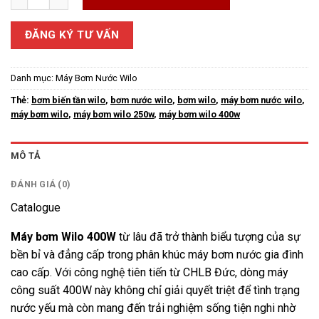
ĐĂNG KÝ TƯ VẤN
Danh mục:
Máy Bơm Nước Wilo
Thẻ:
bơm biến tần wilo
,
bơm nước wilo
,
bơm wilo
,
máy bơm nước wilo
,
máy bơm wilo
,
máy bơm wilo 250w
,
máy bơm wilo 400w
MÔ TẢ
ĐÁNH GIÁ (0)
Catalogue
Máy bơm Wilo
400W
từ lâu đã trở thành biểu tượng của sự
bền bỉ và đẳng cấp trong phân khúc máy bơm nước gia đình
cao cấp. Với công nghệ tiên tiến từ CHLB Đức, dòng máy
công suất 400W này không chỉ giải quyết triệt để tình trạng
nước yếu mà còn mang đến trải nghiệm sống tiện nghi nhờ