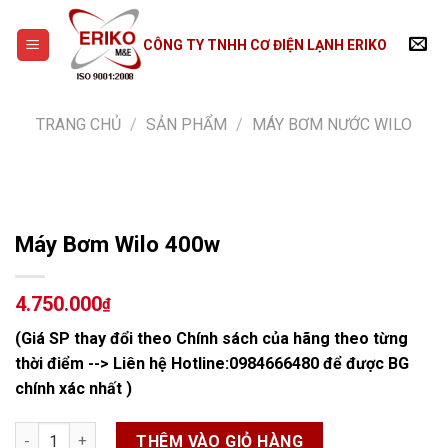
Skip
to
CÔNG TY TNHH CƠ ĐIỆN LẠNH ERIKO
content
TRANG CHỦ
/
SẢN PHẨM
/
MÁY BƠM NƯỚC WILO
Máy Bơm Wilo 400w
4.750.000
₫
(Giá SP thay đổi theo Chính sách của hãng theo từng
thời điểm --> Liên hệ Hotline:
0984666480
để được BG
chính xác nhất )
Máy Bơm Wilo 400w số lượng
THÊM VÀO GIỎ HÀNG