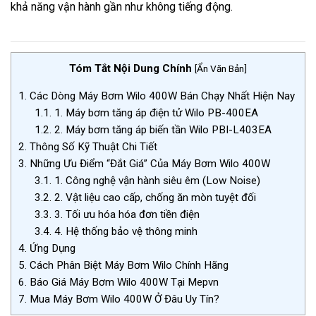
khả năng vận hành gần như không tiếng động.
Tóm Tắt Nội Dung Chính
[
Ẩn Văn Bản
]
1.
Các Dòng Máy Bơm Wilo 400W Bán Chạy Nhất Hiện Nay
1.1.
1. Máy bơm tăng áp điện tử Wilo PB-400EA
1.2.
2. Máy bơm tăng áp biến tần Wilo PBI-L403EA
2.
Thông Số Kỹ Thuật Chi Tiết
3.
Những Ưu Điểm “Đắt Giá” Của Máy Bơm Wilo 400W
3.1.
1. Công nghệ vận hành siêu êm (Low Noise)
3.2.
2. Vật liệu cao cấp, chống ăn mòn tuyệt đối
3.3.
3. Tối ưu hóa hóa đơn tiền điện
3.4.
4. Hệ thống bảo vệ thông minh
4.
Ứng Dụng
5.
Cách Phân Biệt Máy Bơm Wilo Chính Hãng
6.
Báo Giá Máy Bơm Wilo 400W Tại Mepvn
7.
Mua Máy Bơm Wilo 400W Ở Đâu Uy Tín?