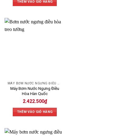
Chọn theo loại điều hòa
THÊM VÀO GIỎ HÀNG
Xác định rõ bạn đang dùng điều hòa âm trần, treo tường, cassette
hay tủ đứng để chọn bơm có thiết kế tương thích, dễ lắp đặt và
vận hành ổn định.
Công suất & lưu lượng phù hợp
Điều hòa công suất lớn sẽ tạo nhiều nước ngưng. Hãy chọn bơm
có lưu lượng (9–100L/h) và chiều cao đẩy (2–14m) phù hợp với
nhu cầu sử dụng.
Xem điều kiện lắp đặt
Nếu đường ống dài, ít dốc hoặc nhiều gấp khúc, nên chọn bơm có
lực đẩy mạnh và kích thước nhỏ gọn để dễ lắp trong không gian
hạn chế.
MÁY BƠM NƯỚC NGƯNG ĐIỀU HÒA
Máy Bơm Nước Ngưng Điều
Hòa Hàn Quốc
Ưu tiên độ bền và thương hiệu
Nên chọn bơm từ các thương hiệu uy tín như Kingpump,
2.422.500
₫
Microdam… có vật liệu tốt, độ bền cao và bảo hành rõ ràng.
THÊM VÀO GIỎ HÀNG
Tính năng nên có
Bơm nên vận hành tự động, độ ồn thấp và tiết kiệm điện. Một số
dòng có thêm tính năng chống tràn hoặc dùng được cho 2 dàn