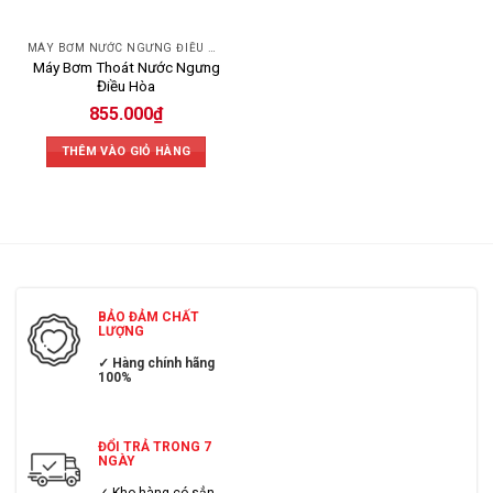
MÁY BƠM NƯỚC NGƯNG ĐIỀU HÒA
Máy Bơm Thoát Nước Ngưng
Điều Hòa
855.000
₫
THÊM VÀO GIỎ HÀNG
BẢO ĐẢM CHẤT
LƯỢNG
✓ Hàng chính hãng
100%
ĐỔI TRẢ TRONG 7
NGÀY
✓ Kho hàng có sẳn