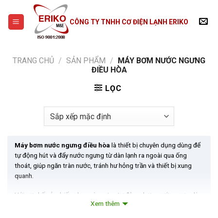
Skip
to
CÔNG TY TNHH CƠ ĐIỆN LẠNH ERIKO
content
TRANG CHỦ
/
SẢN PHẨM
/
MÁY BƠM NƯỚC NGƯNG
ĐIỀU HÒA
LỌC
Máy bơm nước ngưng điều hòa
là thiết bị chuyên dụng dùng để
tự động hút và đẩy nước ngưng từ dàn lạnh ra ngoài qua ống
thoát, giúp ngăn tràn nước, tránh hư hỏng trần và thiết bị xung
quanh.
Với cơ chế cảm biến phao và motor tự động, bơm nước ngưng là
Xem thêm
giải pháp hiệu quả cho các không gian như văn phòng, khách sạn,
căn hộ – nơi điều hòa không thể thoát nước tự nhiên. Thiết bị giúp