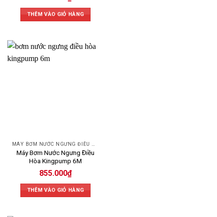
Liên hệ ngay để được tư vấn và báo giá:
THÊM VÀO GIỎ HÀNG
📍
Địa chỉ:
Lô 37 BT5 Khu đô thị Cầu Bươu, Xã Tân Triều, Huyện
Thanh Trì, Hà Nội
📞
Hotline:
0984 666 480
📧
Email:
eriko.sg@gmail.com
🌐
Website:
https://mepvn.com
MÁY BƠM NƯỚC NGƯNG ĐIỀU HÒA
Máy Bơm Nước Ngưng Điều
Hòa Kingpump 6M
855.000
₫
THÊM VÀO GIỎ HÀNG