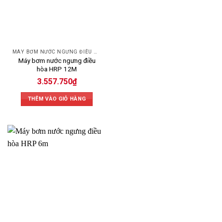
Công suất cao
Kingpump Hippo 2 4M
1.675.800₫
hơn
HRP 6M (Hàn Quốc)
Tiêu chuẩn
1.472.500₫
MÁY BƠM NƯỚC NGƯNG ĐIỀU HÒA
Máy bơm nước ngưng điều
Công suất trung
HRP 8M
2.470.000₫
hòa HRP 12M
bình
3.557.750
₫
Công suất cao
HRP 12M
3.557.750₫
nhất
THÊM VÀO GIỎ HÀNG
Máy bơm nước ngưng
Loại tiêu chuẩn
1.017.450₫
điều hòa
Bơm nước ngưng máy
Loại tiêu chuẩn
855.000₫
lạnh
Máy bơm thoát nước
Loại tiêu chuẩn
855.000₫
ngưng điều hòa
Máy bơm nước ngưng
Loại cao cấp
2.422.500₫
điều hòa Hàn Quốc