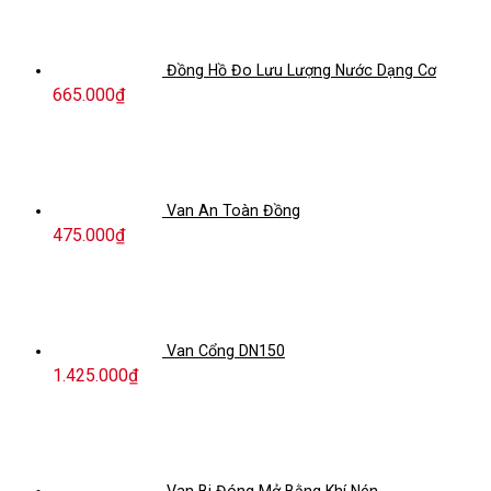
Đồng Hồ Đo Lưu Lượng Nước Dạng Cơ
665.000
₫
Van An Toàn Đồng
475.000
₫
Van Cổng DN150
1.425.000
₫
Van Bi Đóng Mở Bằng Khí Nén