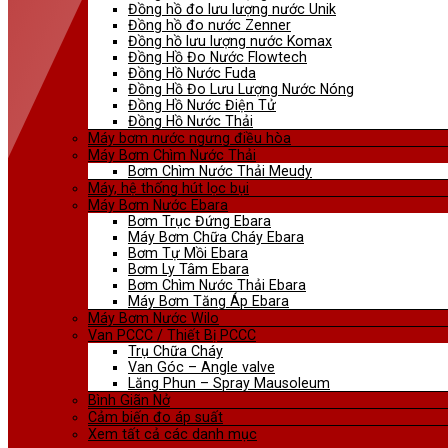
Đồng hồ đo lưu lượng nước Unik
Đồng hồ đo nước Zenner
Đồng hồ lưu lượng nước Komax
Đồng Hồ Đo Nước Flowtech
Đồng Hồ Nước Fuda
Đồng Hồ Đo Lưu Lượng Nước Nóng
Đồng Hồ Nước Điện Tử
Đồng Hồ Nước Thải
Máy bơm nước ngưng điều hòa
Máy Bơm Chìm Nước Thải
Bơm Chìm Nước Thải Meudy
Máy, hệ thống hút lọc bụi
Máy Bơm Nước Ebara
Bơm Trục Đứng Ebara
Máy Bơm Chữa Cháy Ebara
Bơm Tự Mồi Ebara
Bơm Ly Tâm Ebara
Bơm Chìm Nước Thải Ebara
Máy Bơm Tăng Áp Ebara
Máy Bơm Nước Wilo
Van PCCC / Thiết Bị PCCC
Trụ Chữa Cháy
Van Góc – Angle valve
Lăng Phun – Spray Mausoleum
Bình Giãn Nở
Cảm biến đo áp suất
Xem tất cả các danh mục