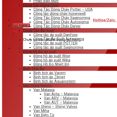
Phao Báo Mức
Công Tắc Dòng Chảy
Công Tắc Dòng Chảy Potter – USA
Công tắc dòng chảy honeywell
Công Tắc Dòng Chảy Saginomiya
Hotline/Zalo:
Công Tắc Dòng Chảy Autosigma
Giỏ hàng /
Công Tắc Dòng Chảy Dwyer
Công Tắc Áp Suất
0
₫
Công tắc áp suất Danfoss
Công Tắc Áp Suất Autosigma
Chưa có sản phẩm trong giỏ hàng.
Công tắc áp suất POTTER
Công tắc áp suất Saginomiya
Đồng hồ đo áp suất
Đồng hồ áp suất Wise
Đồng hồ áp suất Wika
Đồng Hồ Đo Nhiệt Độ
Bình Tích Áp
Bình tích áp Varem
Bình tích áp Zilmet
Bình tích áp Aquasystem
Van Công Nghiệp
Van Malaixia
Van Arita – Malaysia
Van ARV – Malaysia
Van AUT – Malaysia
Van Shinyi – Shinyi Valves
Van Miha
Van Điện Từ