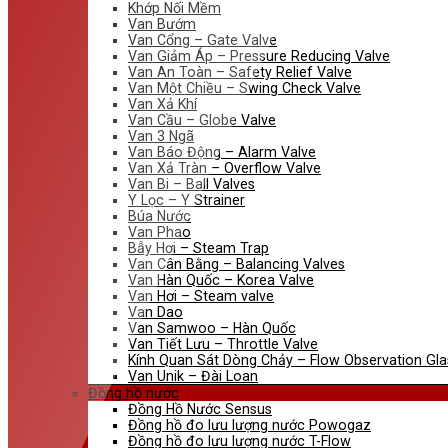
Khớp Nối Mềm
Van Bướm
Van Cổng – Gate Valve
Van Giảm Áp – Pressure Reducing Valve
Van An Toàn – Safety Relief Valve
Van Một Chiều – Swing Check Valve
Van Xả Khí
Van Cầu – Globe Valve
Van 3 Ngã
Van Báo Động – Alarm Valve
Van Xả Tràn – Overflow Valve
Van Bi – Ball Valves
Y Lọc – Y Strainer
Búa Nước
Van Phao
Bẫy Hơi – Steam Trap
Van Cân Bằng – Balancing Valves
Van Hàn Quốc – Korea Valve
Van Hơi – Steam valve
Van Dao
Van Samwoo – Hàn Quốc
Van Tiết Lưu – Throttle Valve
Kính Quan Sát Dòng Chảy – Flow Observation Gla
Van Unik – Đài Loan
Đồng hồ nước
Đồng Hồ Nước Sensus
Đồng hồ đo lưu lượng nước Powogaz
Đồng hồ đo lưu lượng nước T-Flow