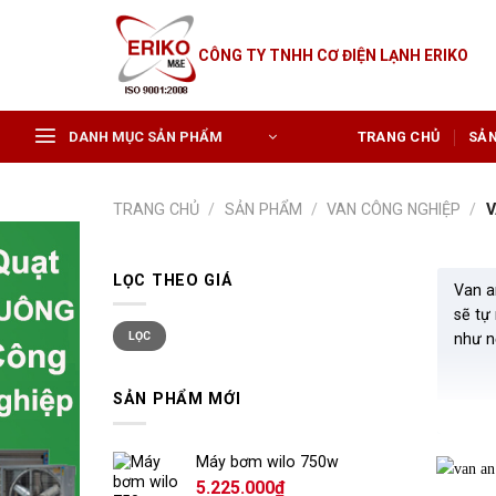
Skip
to
CÔNG TY TNHH CƠ ĐIỆN LẠNH ERIKO
content
DANH MỤC SẢN PHẨM
TRANG CHỦ
SẢ
TRANG CHỦ
/
SẢN PHẨM
/
VAN CÔNG NGHIỆP
/
V
LỌC THEO GIÁ
Van a
sẽ tự 
Giá
Giá
LỌC
như n
tối
tối
thiểu
đa
SẢN PHẨM MỚI
Máy bơm wilo 750w
Đặc
5.225.000
₫