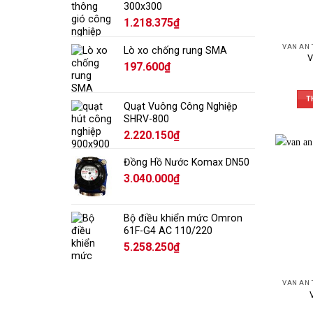
Phâ
300x300
1.218.375
₫
Van a
Lò xo chống rung SMA
Dùng 
V
197.600
₫
suất 
Van a
T
Thiết
Quạt Vuông Công Nghiệp
Thườn
SHRV-800
2.220.150
₫
Van a
Dùng 
Đồng Hồ Nước Komax DN50
giãn 
3.040.000
₫
Van a
Làm t
Bộ điều khiển mức Omron
Diese
61F-G4 AC 110/220
Van a
5.258.250
₫
Phù h
vệ si
Lưu ý