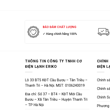
Mua
Mepvn
lâu n
BẢO ĐẢM CHẤT LƯỢNG
triệu
✓ Hàng chính hãng 100%
Hàng 
Sản p
Có gi
Hàng 
THÔNG TIN CÔNG TY TNHH CƠ
CHÍNH
ĐIỆN LẠNH ERIKO
ĐIỆN L
1 đổi
Miễn 
Lô 33 BT5 KĐT Cầu Bươu – Tân Triều –
Chính sá
Tư vấn
Thanh Trì – Hà Nội. MST: 0106240019
Chính sá
Hỗ tr
Địa chỉ: Số 37 – BT4 – KĐT Mới Cầu
Chính S
Bươu – Xã Tân Triều – Huyện Thanh Trì
Hãy l
– TP Hà Nội
Phương 