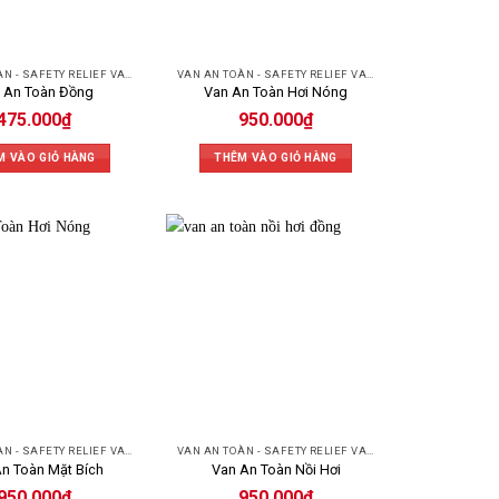
VAN AN TOÀN - SAFETY RELIEF VALVE
VAN AN TOÀN - SAFETY RELIEF VALVE
0°C và áp suất tới 40 bar. Van mở nhanh khi áp
 An Toàn Đồng
Van An Toàn Hơi Nóng
gười vận hành.
475.000
₫
950.000
₫
M VÀO GIỎ HÀNG
THÊM VÀO GIỎ HÀNG
khi áp suất quá cao, ngăn nguy cơ nổ hoặc vỡ ống.
, giúp duy trì áp suất ổn định, tránh hiện tượng
hứa chất dễ cháy, ăn mòn như axit, kiềm, dầu
ng.
ch dễ dàng, không gây ô nhiễm, đảm bảo tiêu chuẩn
VAN AN TOÀN - SAFETY RELIEF VALVE
VAN AN TOÀN - SAFETY RELIEF VALVE
n Toàn Mặt Bích
Van An Toàn Nồi Hơi
950.000
₫
950.000
₫