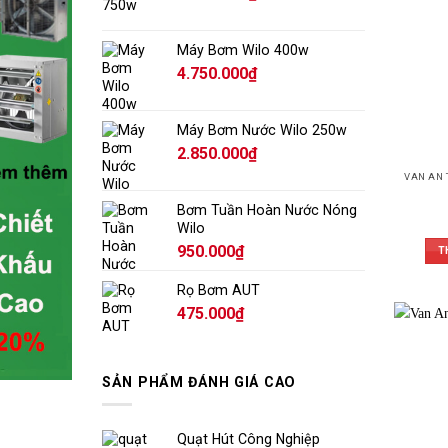
Hoạt 
Van a
Máy Bơm Wilo 400w
khiển.
4.750.000
₫
Bảo v
Van g
Máy Bơm Nước Wilo 250w
bớt k
2.850.000
₫
Chịu 
Van l
van a
Bơm Tuần Hoàn Nước Nóng
Wilo
Thiết
950.000
₫
T
Van c
giảm c
Rọ Bơm AUT
475.000
₫
Có th
Bạn c
an to
(phức
SẢN PHẨM ĐÁNH GIÁ CAO
Tham
Quạt Hút Công Nghiệp