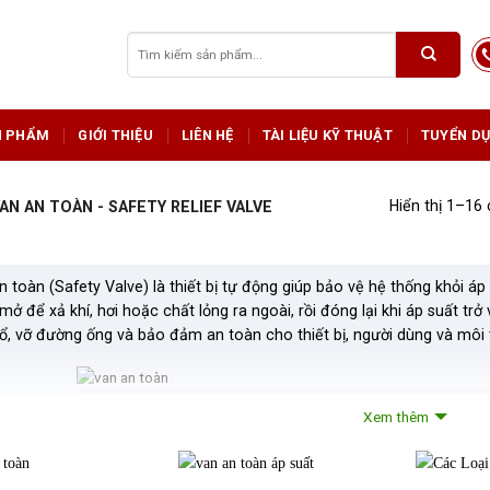
Tìm
kiếm:
N PHẨM
GIỚI THIỆU
LIÊN HỆ
TÀI LIỆU KỸ THUẬT
TUYỂN D
Hiển thị 1–16
AN AN TOÀN - SAFETY RELIEF VALVE
n toàn (Safety Valve) là thiết bị tự động giúp bảo vệ hệ thống khỏi á
mở để xả khí, hơi hoặc chất lỏng ra ngoài, rồi đóng lại khi áp suất t
ổ, vỡ đường ống và bảo đảm an toàn cho thiết bị, người dùng và môi 
Các loại van an toàn
Xem thêm
 điểm nổi bật của van an toàn