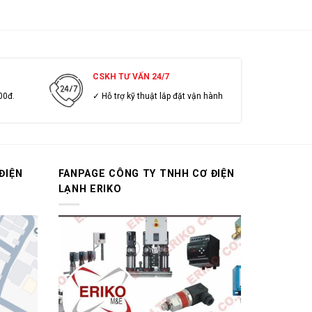
, đầy đủ giấy tờ từ năm 2013 đến nay. Bằng uy tín
 với quý khách có giá trị đơn đặt hàng lớn (trên10
CSKH TƯ VẤN 24/7
00đ.
✓ Hỗ trợ kỹ thuật lắp đặt vận hành
ĐIỆN
FANPAGE CÔNG TY TNHH CƠ ĐIỆN
LẠNH ERIKO
!!!