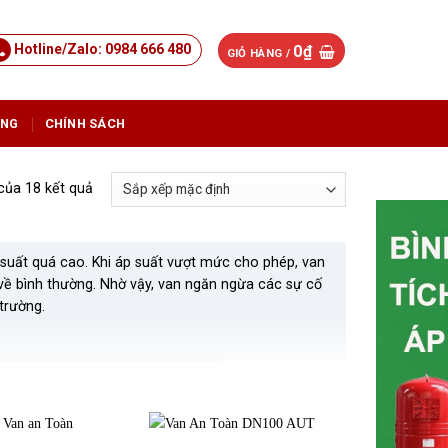
Hotline/Zalo: 0984 666 480
0
₫
GIỎ HÀNG /
ỤNG
CHÍNH SÁCH
 của 18 kết quả
p suất quá cao. Khi áp suất vượt mức cho phép, van
rở về bình thường. Nhờ vậy, van ngăn ngừa các sự cố
trường.