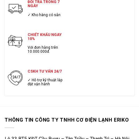
ĐỔI TRẢ TRONG 7
NGÀY
✓ Kho hàng có sẳn
CHIẾT KHẤU NGAY
10%
Với đơn hàng trên
10.000.000đ.
CSKH TƯ VẤN 24/7
✓ Hỗ trợ kỹ thuật lắp
đặt vận hành
THÔNG TIN CÔNG TY TNHH CƠ ĐIỆN LẠNH ERIKO
Lô 33 BT5 KĐT Cầu Bươu – Tân Triều – Thanh Trì – Hà Nội.