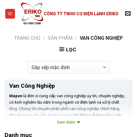
Skip
to
CÔNG TY TNHH CƠ ĐIỆN LẠNH ERIKO
content
TRANG CHỦ
/
SẢN PHẨM
/
VAN CÔNG NGHIỆP
LỌC
Van Công Nghiệp
Mepvn
là đơn vị cung cấp van công nghiệp uy tín, chuyên nghiệp,
có kinh nghiệm lâu năm trong ngành cơ điện lạnh và xử lý chất
lỏng. Chúng tôi chuyên phân phối van công nghiệp chính hãng,
đáp ứng mọi nhu cầu sử dụng trong
hệ thống đường ống cấp
thoát nước, khí nén, hơi nóng, PCCC, HVAC và hóa chất
.
Xem thêm
Danh mục sản phẩm đa dạng gồm:
Danh mục