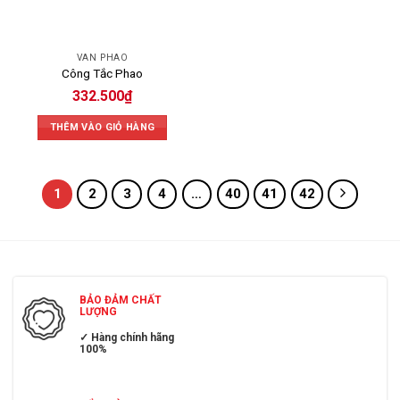
VAN PHAO
Công Tắc Phao
332.500
₫
THÊM VÀO GIỎ HÀNG
1
2
3
4
…
40
41
42
BẢO ĐẢM CHẤT
LƯỢNG
✓ Hàng chính hãng
100%