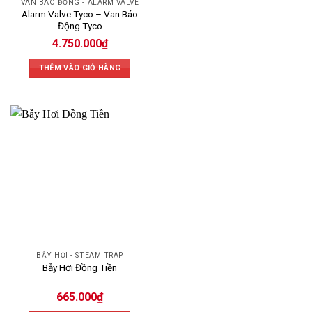
VAN BÁO ĐỘNG - ALARM VALVE
Alarm Valve Tyco – Van Báo
Động Tyco
4.750.000
₫
THÊM VÀO GIỎ HÀNG
BẪY HƠI - STEAM TRAP
Bẫy Hơi Đồng Tiền
665.000
₫