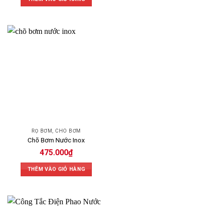
RỌ BƠM, CHÕ BƠM
Chõ Bơm Nước Inox
475.000
₫
THÊM VÀO GIỎ HÀNG