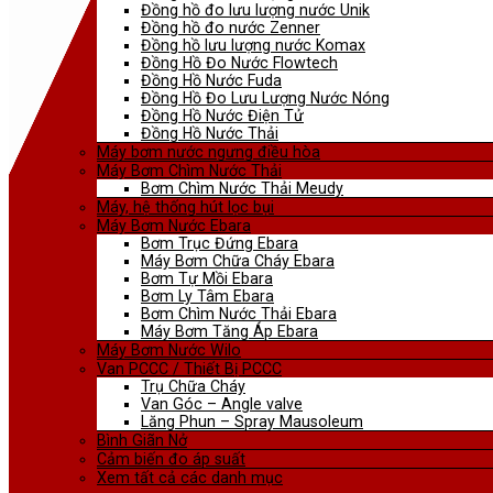
Đồng hồ đo lưu lượng nước Unik
Đồng hồ đo nước Zenner
Đồng hồ lưu lượng nước Komax
Đồng Hồ Đo Nước Flowtech
Đồng Hồ Nước Fuda
Đồng Hồ Đo Lưu Lượng Nước Nóng
Đồng Hồ Nước Điện Tử
Đồng Hồ Nước Thải
Máy bơm nước ngưng điều hòa
Máy Bơm Chìm Nước Thải
Bơm Chìm Nước Thải Meudy
Máy, hệ thống hút lọc bụi
Máy Bơm Nước Ebara
Bơm Trục Đứng Ebara
Máy Bơm Chữa Cháy Ebara
Bơm Tự Mồi Ebara
Bơm Ly Tâm Ebara
Bơm Chìm Nước Thải Ebara
Máy Bơm Tăng Áp Ebara
Máy Bơm Nước Wilo
Van PCCC / Thiết Bị PCCC
Trụ Chữa Cháy
Van Góc – Angle valve
Lăng Phun – Spray Mausoleum
Bình Giãn Nở
Cảm biến đo áp suất
Xem tất cả các danh mục