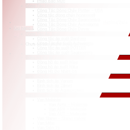
Phao Báo Mức
Công Tắc Dòng Chảy
Công Tắc Dòng Chảy Potter – USA
Công tắc dòng chảy honeywell
Công Tắc Dòng Chảy Saginomiya
Hotline/Zalo:
Công Tắc Dòng Chảy Autosigma
Giỏ hàng /
Công Tắc Dòng Chảy Dwyer
Công Tắc Áp Suất
0
₫
Công tắc áp suất Danfoss
Công Tắc Áp Suất Autosigma
Chưa có sản phẩm trong giỏ hàng.
Công tắc áp suất POTTER
Công tắc áp suất Saginomiya
Đồng hồ đo áp suất
Đồng hồ áp suất Wise
Đồng hồ áp suất Wika
Đồng Hồ Đo Nhiệt Độ
Bình Tích Áp
Bình tích áp Varem
Bình tích áp Zilmet
Bình tích áp Aquasystem
Van Công Nghiệp
Van Malaixia
Van Arita – Malaysia
Van ARV – Malaysia
Van AUT – Malaysia
Van Shinyi – Shinyi Valves
Van Miha
Van Điện Từ