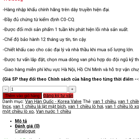
-Hàng nhập khẩu chính hãng trên dây truyền hiện đại.
-Đầy đủ chứng từ kiểm định C0-CQ.
-Được đổi mới sản phẩm 1 tuần khi phát hiện lỗi nhà sản xuất.
-Chế độ bảo hành 12 tháng uy tín, tin cậy.
-Chiết khấu cao cho các đại lý và nhà thầu khi mua số lượng lớn.
-Được tư vấn lắp đặt, chọn mua dòng van phù hợp do đội ngũ kỹ thu
-Giao hàng miễn phí khu vực Hà Nội, Hồ Chí Minh và hỗ trợ vận chu
(Giá SP thay đổi theo Chính sách của hãng theo từng thời điểm --
Van
Một
Đăng ký tư vấn
Thêm vào giỏ hàng
Chiều
Danh mục:
Van Hàn Quốc - Korea Valve
Thẻ:
van 1 chiều
,
van 1 chi
Hàn
Inox
,
van 1 chiều lá lật mặt bích
,
van 1 chiều lò hơi
,
van 1 chiều lò x
Quốc
một chiều lò xo
,
Van nước 1 chiều
số
lượng
Mô tả
Đánh giá (0)
Catalogue