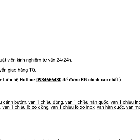
ật viên kinh nghiệm tư vấn 24/24h.
yển giao hàng TQ.
> Liên hệ Hotline:
0984666480
để được BG chính xác nhất )
ều cánh bướm
,
van 1 chiều đồng
,
van 1 chiều hàn quốc
,
van 1 chiều in
o
,
van 1 chiều lò xo đồng
,
van 1 chiều lò xo inox
,
van hàn quốc
,
van mộ