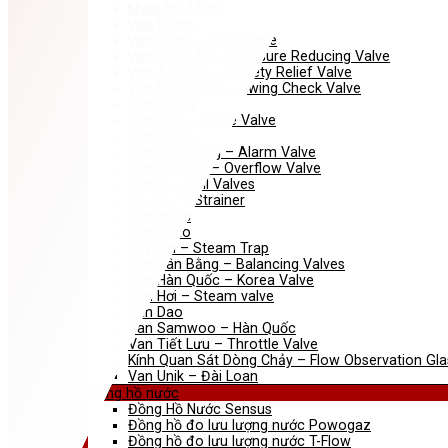
Khớp Nối Mềm
Van Bướm
Van Cổng – Gate Valve
Van Giảm Áp – Pressure Reducing Valve
Van An Toàn – Safety Relief Valve
Van Một Chiều – Swing Check Valve
Van Xả Khí
Van Cầu – Globe Valve
Van 3 Ngã
Van Báo Động – Alarm Valve
Van Xả Tràn – Overflow Valve
Van Bi – Ball Valves
Y Lọc – Y Strainer
Búa Nước
Van Phao
Bẫy Hơi – Steam Trap
Van Cân Bằng – Balancing Valves
Van Hàn Quốc – Korea Valve
Van Hơi – Steam valve
Van Dao
Van Samwoo – Hàn Quốc
Van Tiết Lưu – Throttle Valve
Kính Quan Sát Dòng Chảy – Flow Observation Gla
Van Unik – Đài Loan
Đồng hồ nước
Đồng Hồ Nước Sensus
Đồng hồ đo lưu lượng nước Powogaz
Đồng hồ đo lưu lượng nước T-Flow