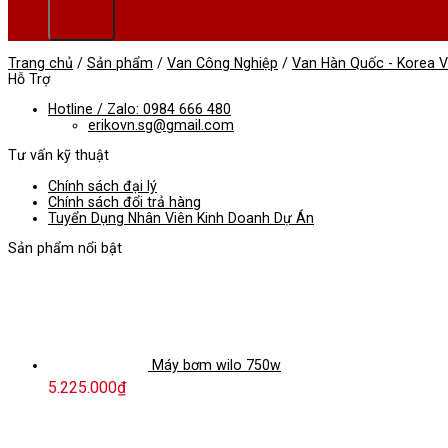
Trang chủ
/
Sản phẩm
/
Van Công Nghiệp
/
Van Hàn Quốc - Korea V
Hỗ Trợ
Hotline / Zalo: 0984 666 480
erikovn.sg@gmail.com
Tư vấn kỹ thuật
Chính sách đại lý
Chính sách đổi trả hàng
Tuyển Dụng Nhân Viên Kinh Doanh Dự Án
Sản phẩm nổi bật
Máy bơm wilo 750w
5.225.000
₫