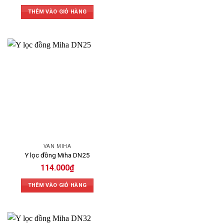
THÊM VÀO GIỎ HÀNG
Sản phẩm van cổng đồng Miha
2.
Van bi Miha
Van bi Miha có thân làm bằng đồng và tay gạt inox, giúp
VAN MIHA
tăng độ bền và khả năng chống ăn mòn. Van được thiết kế
Y lọc đồng Miha DN25
theo tiêu chuẩn BS 21/ISO 228-1-2000 và có tay gạt dạng
114.000
₫
cánh bướm giúp dễ dàng vận hành. Van bi Miha đặc biệt
phù hợp cho các môi trường như nước, dầu, khí và hóa
THÊM VÀO GIỎ HÀNG
chất, nhờ khả năng chống ăn mòn vượt trội.