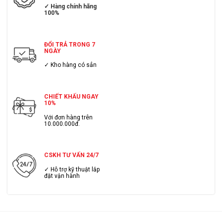
Van một chiều Miha có hai loại chính: loại lá lật và loại lò
✓ Hàng chính hãng
100%
xo. Đây là loại van rất được ưa chuộng bởi người tiêu dùng
Việt Nam và các chủ đầu tư nước ngoài, nhờ vào chất
lượng ổn định và độ tin cậy cao. Van một chiều giúp ngăn
ĐỔI TRẢ TRONG 7
dòng chảy ngược, đảm bảo hiệu quả hoạt động cho các hệ
NGÀY
thống cấp thoát nước và công nghiệp.
✓ Kho hàng có sẳn
CHIẾT KHẤU NGAY
10%
Với đơn hàng trên
10.000.000đ.
CSKH TƯ VẤN 24/7
✓ Hỗ trợ kỹ thuật lắp
đặt vận hành