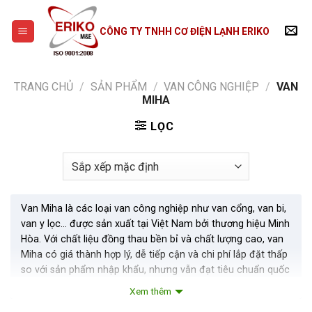
Skip
to
CÔNG TY TNHH CƠ ĐIỆN LẠNH ERIKO
content
TRANG CHỦ
/
SẢN PHẨM
/
VAN CÔNG NGHIỆP
/
VAN
MIHA
LỌC
Van Miha là các loại van công nghiệp như van cổng, van bi,
van y lọc… được sản xuất tại Việt Nam bởi thương hiệu Minh
Hòa. Với chất liệu đồng thau bền bỉ và chất lượng cao, van
Miha có giá thành hợp lý, dễ tiếp cận và chi phí lắp đặt thấp
so với sản phẩm nhập khẩu, nhưng vẫn đạt tiêu chuẩn quốc
tế.
Xem thêm