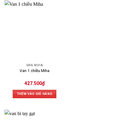
Đặc điểm nổi bật của van Miha
1.
Chất liệu đồng thau chất lượng cao
Van Miha được làm từ hợp kim đồng CW617N theo tiêu
chuẩn Châu Âu EN 12164, với hàm lượng đồng (Cu) cao.
Chất liệu này mang lại độ bền vượt trội, khả năng chống oxy
hóa, gỉ sét tốt và có tuổi thọ lâu dài. Đồng thau giúp van
hoạt động ổn định trong các môi trường khắc nghiệt, từ
các hệ thống cấp thoát nước cho đến hóa chất và dầu khí.
2.
Thiết kế tối ưu và dễ lắp đặt
VAN MIHA
Van 1 chiều Miha
Van Miha có thiết kế nhỏ gọn, thân van đúc nguyên khối từ
đồng thau mịn, không rỗ khí hay khuyết tật vật liệu, đảm
427.500
₫
bảo sự chắc chắn và tính thẩm mỹ cao. Nắp đầu lục giác
dễ dàng tháo rời, giúp việc lắp đặt và bảo trì van trở nên
THÊM VÀO GIỎ HÀNG
nhanh chóng và thuận tiện, phù hợp cho nhiều không gian
và hệ thống đường ống khác nhau.
3.
Hệ thống làm kín tiên tiến
Van Miha sử dụng gioăng PTFE (Teflon) siêu mỏng và chính
xác, cùng với gioăng trục O-ring PTFE, giúp ngăn chặn hoàn