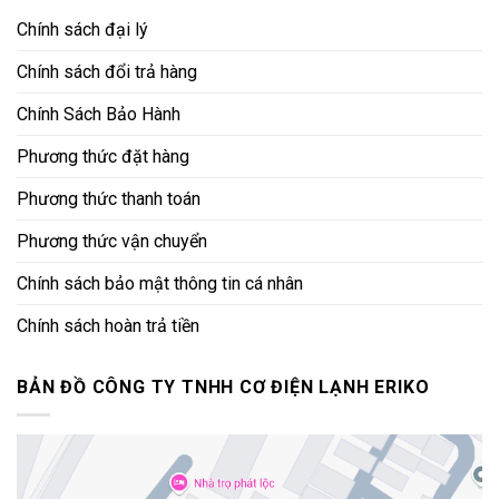
Chính sách đại lý
Chính sách đổi trả hàng
Chính Sách Bảo Hành
Phương thức đặt hàng
Phương thức thanh toán
Phương thức vận chuyển
Sản phẩm van phao Miha
Chính sách bảo mật thông tin cá nhân
Chính sách hoàn trả tiền
5.
Rọ bơm Miha
Rọ bơm Miha có kích cỡ đa dạng từ 1/2″ đến 4″, đáp ứng
BẢN ĐỒ CÔNG TY TNHH CƠ ĐIỆN LẠNH ERIKO
nhu cầu sử dụng từ hộ gia đình đến các công trình công
nghiệp lớn. Rọ bơm Miha giúp ngăn không cho các vật thể
lạ xâm nhập vào hệ thống bơm, bảo vệ thiết bị và nâng cao
hiệu suất vận hành.