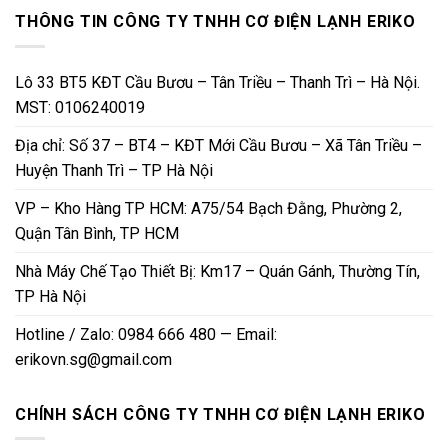
THÔNG TIN CÔNG TY TNHH CƠ ĐIỆN LẠNH ERIKO
Lô 33 BT5 KĐT Cầu Bươu – Tân Triều – Thanh Trì – Hà Nội.
Sản phẩm van 1 chiều lá lật Miha
MST: 0106240019
Địa chỉ: Số 37 – BT4 – KĐT Mới Cầu Bươu – Xã Tân Triều –
4.
Van phao Miha
Huyện Thanh Trì – TP Hà Nội
Van phao Miha nổi bật với đa dạng kích cỡ (từ 1/2″ đến 2″),
giúp người dùng dễ dàng lựa chọn phù hợp với nhu cầu cụ
VP – Kho Hàng TP HCM: A75/54 Bạch Đằng, Phường 2,
thể của từng hệ thống. Van phao Miha thường dùng trong
Quận Tân Bình, TP HCM
các ứng dụng kiểm soát mức nước, giúp ngừng hoặc điều
chỉnh dòng chảy khi mực nước thay đổi.
Nhà Máy Chế Tạo Thiết Bị: Km17 – Quán Gánh, Thường Tín,
TP Hà Nội
Hotline / Zalo: 0984 666 480 — Email:
erikovn.sg@gmail.com
CHÍNH SÁCH CÔNG TY TNHH CƠ ĐIỆN LẠNH ERIKO