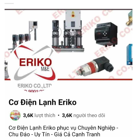
Xem thêm:
Các loại van công nghiệp
Bảng giá van Miha
TÊN SẢN PHẨM
GIÁ
Van 1 chiều Miha
427.500₫
Van Bi đồng tay
125.400₫
gạt Miha DN25
Van Cổng đồng
126.350₫
Miha DN25
Van Cổng MiHa
166.250₫
Y lọc đồng MiHa
114.000₫
DN25
Y lọc đồng MiHa
285.000₫
DN32
Lưu ý: Đây chỉ là các sản phẩm tiêu biểu và bán chạy nhất
của Van Miha. Chúng tôi còn nhiều loại van khác với giá có
thể thay đổi tùy vào kích thước, thời điểm đặt hàng và các
yếu tố khác. Vui lòng liên hệ để được báo giá chi tiết.