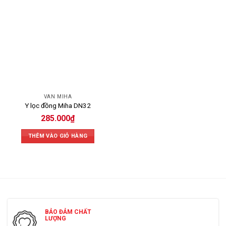
VAN MIHA
Y lọc đồng Miha DN32
285.000
₫
THÊM VÀO GIỎ HÀNG
Sản phẩm van bi đồng Miha
BẢO ĐẢM CHẤT
3.
Van một chiều Miha
LƯỢNG