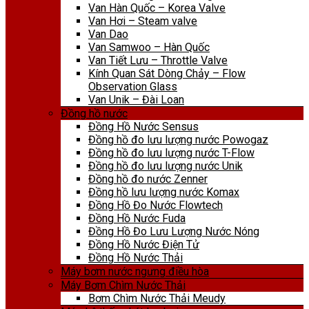
Van Hàn Quốc – Korea Valve
Van Hơi – Steam valve
Van Dao
Van Samwoo – Hàn Quốc
Van Tiết Lưu – Throttle Valve
Kính Quan Sát Dòng Chảy – Flow
Observation Glass
Van Unik – Đài Loan
Đồng hồ nước
Đồng Hồ Nước Sensus
Đồng hồ đo lưu lượng nước Powogaz
Đồng hồ đo lưu lượng nước T-Flow
Đồng hồ đo lưu lượng nước Unik
Đồng hồ đo nước Zenner
Đồng hồ lưu lượng nước Komax
Đồng Hồ Đo Nước Flowtech
Đồng Hồ Nước Fuda
Đồng Hồ Đo Lưu Lượng Nước Nóng
Đồng Hồ Nước Điện Tử
Đồng Hồ Nước Thải
Máy bơm nước ngưng điều hòa
Máy Bơm Chìm Nước Thải
Bơm Chìm Nước Thải Meudy