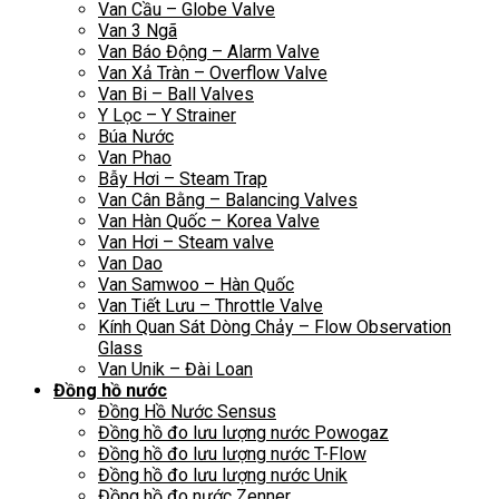
Van Cầu – Globe Valve
Van 3 Ngã
Van Báo Động – Alarm Valve
Van Xả Tràn – Overflow Valve
Van Bi – Ball Valves
Y Lọc – Y Strainer
Búa Nước
Van Phao
Bẫy Hơi – Steam Trap
Van Cân Bằng – Balancing Valves
Van Hàn Quốc – Korea Valve
Van Hơi – Steam valve
Van Dao
Van Samwoo – Hàn Quốc
Van Tiết Lưu – Throttle Valve
Kính Quan Sát Dòng Chảy – Flow Observation
Glass
Van Unik – Đài Loan
Đồng hồ nước
Đồng Hồ Nước Sensus
Đồng hồ đo lưu lượng nước Powogaz
Đồng hồ đo lưu lượng nước T-Flow
Đồng hồ đo lưu lượng nước Unik
Đồng hồ đo nước Zenner