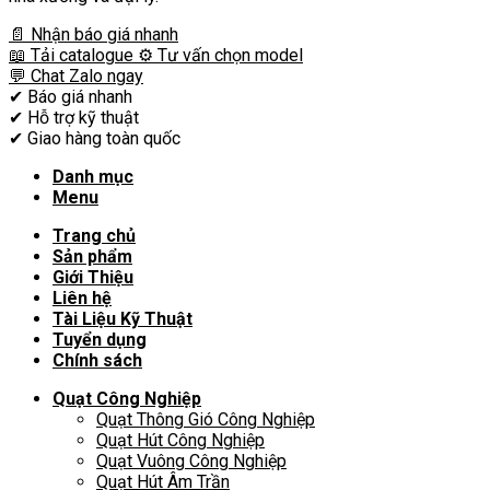
📄 Nhận báo giá nhanh
📖 Tải catalogue
⚙️ Tư vấn chọn model
💬 Chat Zalo ngay
✔
Báo giá nhanh
✔
Hỗ trợ kỹ thuật
✔
Giao hàng toàn quốc
Danh mục
Menu
Trang chủ
Sản phẩm
Giới Thiệu
Liên hệ
Tài Liệu Kỹ Thuật
Tuyển dụng
Chính sách
Quạt Công Nghiệp
Quạt Thông Gió Công Nghiệp
Quạt Hút Công Nghiệp
Quạt Vuông Công Nghiệp
Quạt Hút Âm Trần