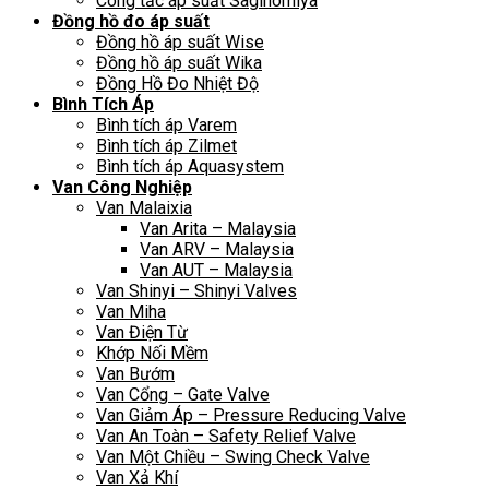
Công tắc áp suất Saginomiya
Đồng hồ đo áp suất
Đồng hồ áp suất Wise
Đồng hồ áp suất Wika
Đồng Hồ Đo Nhiệt Độ
Bình Tích Áp
Bình tích áp Varem
Bình tích áp Zilmet
Bình tích áp Aquasystem
Van Công Nghiệp
Van Malaixia
Van Arita – Malaysia
Van ARV – Malaysia
Van AUT – Malaysia
Van Shinyi – Shinyi Valves
Van Miha
Van Điện Từ
Khớp Nối Mềm
Van Bướm
Van Cổng – Gate Valve
Van Giảm Áp – Pressure Reducing Valve
Van An Toàn – Safety Relief Valve
Van Một Chiều – Swing Check Valve
Van Xả Khí