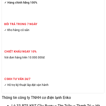
✓ Hàng chính hãng 100%
ĐỔI TRẢ TRONG 7 NGÀY
✓ Kho hàng có sẳn
CHIẾT KHẤU NGAY 10%
Với đơn hàng trên 10.000.000đ.
CSKH TƯ VẤN 24/7
✓ Hỗ trợ kỹ thuật lắp đặt vận hành
Thông tin công ty TNHH cơ điện lạnh Eriko
Lô 33 BT5 KĐT Cầu Bươu – Tân Triều – Thanh Trì – Hà