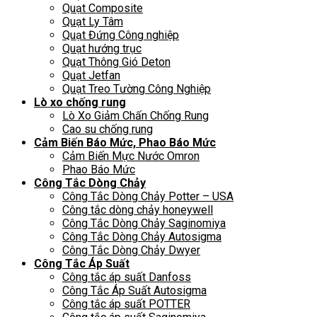
Quạt Composite
Quạt Ly Tâm
Quạt Đứng Công nghiệp
Quạt hướng trục
Quạt Thông Gió Deton
Quạt Jetfan
Quạt Treo Tường Công Nghiệp
Lò xo chống rung
Lò Xo Giảm Chấn Chống Rung
Cao su chống rung
Cảm Biến Báo Mức, Phao Báo Mức
Cảm Biến Mực Nước Omron
Phao Báo Mức
Công Tắc Dòng Chảy
Công Tắc Dòng Chảy Potter – USA
Công tắc dòng chảy honeywell
Công Tắc Dòng Chảy Saginomiya
Công Tắc Dòng Chảy Autosigma
Công Tắc Dòng Chảy Dwyer
Công Tắc Áp Suất
Công tắc áp suất Danfoss
Công Tắc Áp Suất Autosigma
Công tắc áp suất POTTER