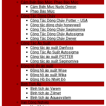
Cảm Biến Báo Mức, Phao Báo Mức
Cảm Biến Mực Nước Omron
Phao Báo Mức
Công Tắc Dòng Chảy
Công Tắc Dòng Chảy Potter – USA
Công tắc dòng chảy honeywell
Công Tắc Dòng Chảy Saginomiya
Công Tắc Dòng Chảy Autosigma
Công Tắc Dòng Chảy Dwyer
Công Tắc Áp Suất
Công tắc áp suất Danfoss
Công Tắc Áp Suất Autosigma
Công tắc áp suất POTTER
Công tắc áp suất Saginomiya
Đồng hồ đo áp suất
Đồng hồ áp suất Wise
Đồng hồ áp suất Wika
Đồng Hồ Đo Nhiệt Độ
Bình Tích Áp
Bình tích áp Varem
Bình tích áp Zilmet
Bình tích áp Aquasystem
Van Công Nghiệp