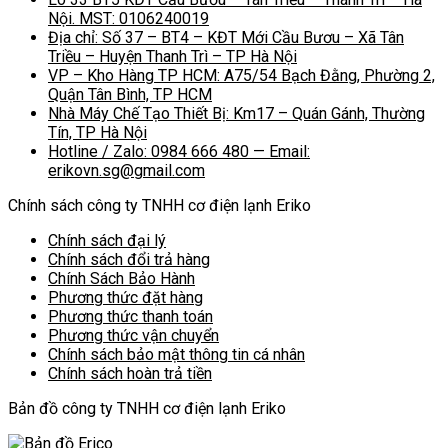
Nội. MST: 0106240019
Địa chỉ: Số 37 – BT4 – KĐT Mới Cầu Bươu – Xã Tân
Triều – Huyện Thanh Trì – TP Hà Nội
VP – Kho Hàng TP HCM: A75/54 Bạch Đằng, Phường 2,
Quận Tân Bình, TP HCM
Nhà Máy Chế Tạo Thiết Bị: Km17 – Quán Gánh, Thường
Tín, TP Hà Nội
Hotline / Zalo: 0984 666 480 — Email:
erikovn.sg@gmail.com
Chính sách công ty TNHH cơ điện lạnh Eriko
Chính sách đại lý
Chính sách đổi trả hàng
Chính Sách Bảo Hành
Phương thức đặt hàng
Phương thức thanh toán
Phương thức vận chuyển
Chính sách bảo mật thông tin cá nhân
Chính sách hoàn trả tiền
Bản đồ công ty TNHH cơ điện lạnh Eriko