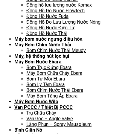
Đồng hồ lưu lượng nước Komax
Đồng Hồ Đo Nước Flowtech
Đồng Hồ Nước Fuda
Đồng Hồ Đo Lưu Lượng Nước Nóng
Đồng Hồ Nước Điện Tử
Đồng Hồ Nước Thải
Máy bơm nước ngưng điều hòa
Máy Bơm Chìm Nước Thải
Bơm Chìm Nước Thải Meudy
Máy, hệ thống hút lọc bụi
Máy Bơm Nước Ebara
Bơm Trục Đứng Ebara
Máy Bơm Chữa Cháy Ebara
Bơm Tự Mồi Ebara
Bơm Ly Tâm Ebara
Bơm Chìm Nước Thải Ebara
Máy Bơm Tăng Áp Ebara
Máy Bơm Nước Wilo
Van PCCC / Thiết Bị PCCC
Trụ Chữa Cháy
Van Góc – Angle valve
Lăng Phun – Spray Mausoleum
Bình Giãn Nở