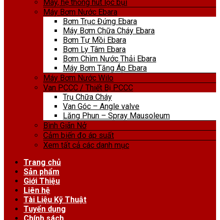
Máy, hệ thống hút lọc bụi
Máy Bơm Nước Ebara
Bơm Trục Đứng Ebara
Máy Bơm Chữa Cháy Ebara
Bơm Tự Mồi Ebara
Bơm Ly Tâm Ebara
Bơm Chìm Nước Thải Ebara
Máy Bơm Tăng Áp Ebara
Máy Bơm Nước Wilo
Van PCCC / Thiết Bị PCCC
Trụ Chữa Cháy
Van Góc – Angle valve
Lăng Phun – Spray Mausoleum
Bình Giãn Nở
Cảm biến đo áp suất
Xem tất cả các danh mục
Trang chủ
Sản phẩm
Giới Thiệu
Liên hệ
Tài Liệu Kỹ Thuật
Tuyển dụng
Chính sách