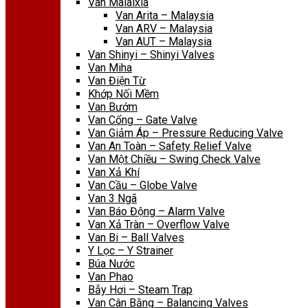
Van Malaixia
Van Arita – Malaysia
Van ARV – Malaysia
Van AUT – Malaysia
Van Shinyi – Shinyi Valves
Van Miha
Van Điện Từ
Khớp Nối Mềm
Van Bướm
Van Cổng – Gate Valve
Van Giảm Áp – Pressure Reducing Valve
Van An Toàn – Safety Relief Valve
Van Một Chiều – Swing Check Valve
Van Xả Khí
Van Cầu – Globe Valve
Van 3 Ngã
Van Báo Động – Alarm Valve
Van Xả Tràn – Overflow Valve
Van Bi – Ball Valves
Y Lọc – Y Strainer
Búa Nước
Van Phao
Bẫy Hơi – Steam Trap
Van Cân Bằng – Balancing Valves