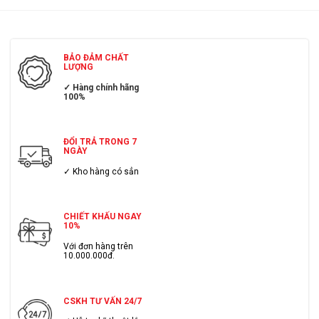
gian nhỏ hẹp với độ ồn thấp, lưu lượng gió lớn.
Công Ty TNHH Cơ Điện Lạnh Eriko
Là nhà phân phôi chính hãng
Quạt công nghiệp
với giá thành đại lý, chiết khấu cao, giao hàng
BẢO ĐẢM CHẤT
toàn quốc.
LƯỢNG
Hãy liên hệ ngay với chúng tôi để sử dụng những sản phẩm
quạt
✓ Hàng chính hãng
100%
công nghiệp
tốt nhất hiện nay.
Hotline 0984666480
ĐỔI TRẢ TRONG 7
NGÀY
✓ Kho hàng có sẳn
CHIẾT KHẤU NGAY
10%
Với đơn hàng trên
10.000.000đ.
CSKH TƯ VẤN 24/7