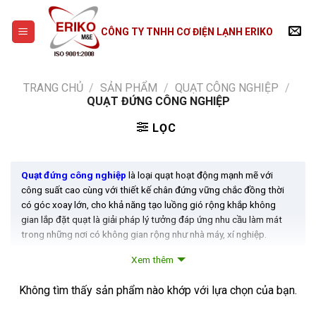
Skip
to
CÔNG TY TNHH CƠ ĐIỆN LẠNH ERIKO
content
TRANG CHỦ
/
SẢN PHẨM
/
QUẠT CÔNG NGHIỆP
/
QUẠT ĐỨNG CÔNG NGHIỆP
LỌC
Quạt đứng công nghiệp
là loại quạt hoạt động mạnh mẽ với
công suất cao cùng với thiết kế chân đứng vững chắc đồng thời
có góc xoay lớn, cho khả năng tạo luồng gió rộng khắp không
gian lắp đặt quạt là giải pháp lý tưởng đáp ứng nhu cầu làm mát
trong những nơi có không gian rộng như nhà máy, xí nghiệp.
Xem thêm
-Lồng quạt và thân quạt được làm bằng thép sơn tĩnh điện cho độ
bền cao và thời gian sử dụng lâu dài.
Không tìm thấy sản phẩm nào khớp với lựa chọn của bạn.
-Quạt được sử dụng trong các nhà máy, xí nghiệp, nới có không