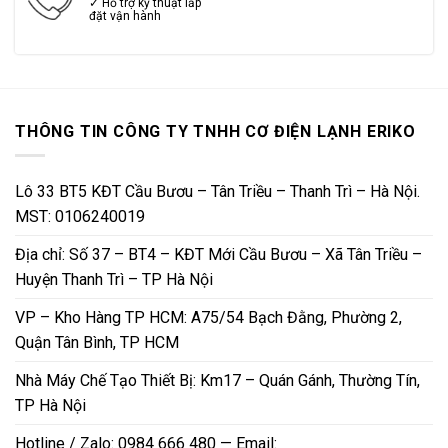
✓ Hỗ trợ kỹ thuật lắp
đặt vận hành
THÔNG TIN CÔNG TY TNHH CƠ ĐIỆN LẠNH ERIKO
Lô 33 BT5 KĐT Cầu Bươu – Tân Triều – Thanh Trì – Hà Nội.
MST: 0106240019
Địa chỉ: Số 37 – BT4 – KĐT Mới Cầu Bươu – Xã Tân Triều –
Huyện Thanh Trì – TP Hà Nội
VP – Kho Hàng TP HCM: A75/54 Bạch Đằng, Phường 2,
Quận Tân Bình, TP HCM
Nhà Máy Chế Tạo Thiết Bị: Km17 – Quán Gánh, Thường Tín,
TP Hà Nội
Hotline / Zalo: 0984 666 480 — Email: