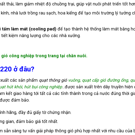
t thải, làm giảm nhiệt độ chuồng trại, giúp vật nuôi phát triển tốt hơ
ính, nhà lưới trồng rau sạch, hoa kiểng để tạo môi trường lý tưởng 
i
tấm làm mát (cooling pad)
để tạo thành hệ thống làm mát bằng hơ
à tiết kiệm năng lượng cho các nhà xưởng.
gió công nghiệp trong trang tại chăn nuôi.
1220 ở đâu?
n xuất các sản phẩm
quạt thông gió
vuông, quạt cấp gió đường ống, qu
uạt hút khói, hút bụi công nghiệp
…được sản xuất trên dây truyền hiện 
m kết giao hàng tới tất cả các tỉnh thành trong cả nước đúng thời gi
n được đảm bảo.
h hãng, đầy đủ giấy tờ chứng nhận.
ng gian, đảm bảo giá tốt nhất.
m sẵn sàng tư vấn giải pháp thông gió phù hợp nhất với nhu cầu của 