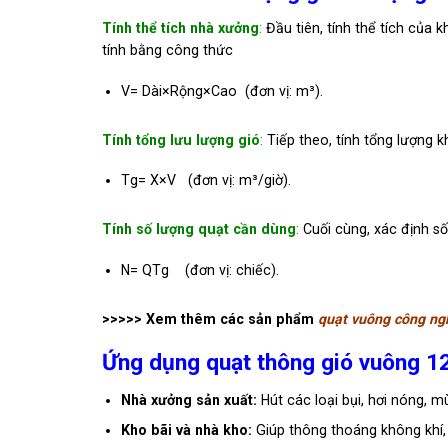
Tính thể tích nhà xưởng
:
Đầu tiên, tính thể tích của 
tính bằng công thức
V
=
Dà
i
×
Rộng
×
Cao
(đơn vị: m³).
Tính tổng lưu lượng gió
:
Tiếp theo, tính tổng lượng 
T
g
=
X
×
V
(đơn vị: m³/giờ).
Tính số lượng quạt cần dùng
:
Cuối cùng, xác định s
N
=
Q
T
g
​
(đơn vị: chiếc).
>>>>> Xem thêm các sản phẩm
quạt vuông công ng
Ứng dụng quạt thông gió vuông 1
Nhà xưởng sản xuất:
Hút các loại bụi, hơi nóng, m
Kho bãi và nhà kho:
Giúp thông thoáng không khí