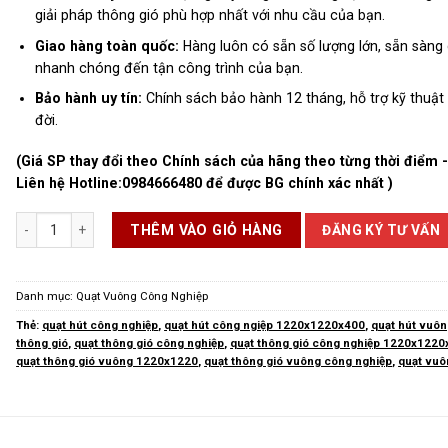
giải pháp thông gió phù hợp nhất với nhu cầu của bạn.
Giao hàng toàn quốc:
Hàng luôn có sẵn số lượng lớn, sẵn sàng 
nhanh chóng đến tận công trình của bạn.
Bảo hành uy tín:
Chính sách bảo hành 12 tháng, hỗ trợ kỹ thuật 
đời.
(Giá SP thay đổi theo Chính sách của hãng theo từng thời điểm 
Liên hệ Hotline:
0984666480
để được BG chính xác nhất )
Quạt Thông Gió Vuông 1220x1220 số lượng
ĐĂNG KÝ TƯ VẤN
THÊM VÀO GIỎ HÀNG
Danh mục:
Quạt Vuông Công Nghiệp
Thẻ:
quạt hút công nghiệp
,
quạt hút công ngiệp 1220x1220x400
,
quạt hút vuô
thông gió
,
quạt thông gió công nghiệp
,
quạt thông gió công nghiệp 1220x1220
quạt thông gió vuông 1220x1220
,
quạt thông gió vuông công nghiệp
,
quạt vuô