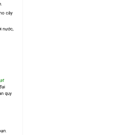
n.
cho cây
i nước,
ạt
đại
an quy
bạn.