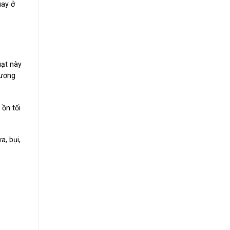
uay ở
ạt này
tương
ồn tối
a,
bụi,