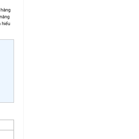
o hàng
 năng
m hiểu