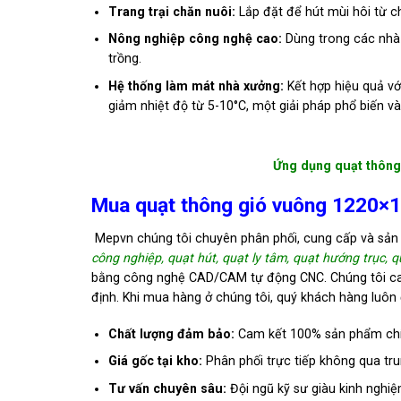
Trang trại chăn nuôi:
Lắp đặt để hút mùi hôi từ chấ
Nông nghiệp công nghệ cao:
Dùng trong các nhà k
trồng.
Hệ thống làm mát nhà xưởng:
Kết hợp hiệu quả vớ
giảm nhiệt độ từ 5-10°C, một giải pháp phổ biến v
Ứng dụng quạt thông 
Mua quạt thông gió vuông 1220×
Mepvn chúng tôi chuyên phân phối, cung cấp và sả
công nghiệp, quạt hút, quạt ly tâm, quạt hướng trục, q
bằng công nghệ CAD/CAM tự động CNC.
Chúng tôi ca
định. Khi mua hàng ở chúng tôi, quý khách hàng luô
Chất lượng đảm bảo:
Cam kết 100% sản phẩm chín
Giá gốc tại kho:
Phân phối trực tiếp không qua tru
Tư vấn chuyên sâu:
Đội ngũ kỹ sư giàu kinh nghiệ