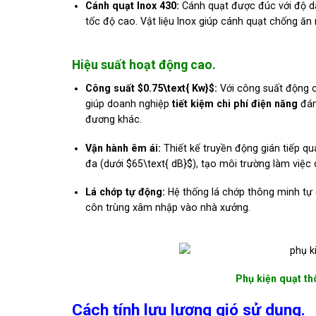
Cánh quạt Inox 430:
Cánh quạt được đúc với độ 
tốc độ cao.
Vật liệu Inox giúp cánh quạt chống ăn
Hiệu suất hoạt động cao.
Công suất
$0.75\text{ Kw}$
:
Với công suất động cơ
giúp doanh nghiệp
tiết kiệm chi phí điện năng
đán
đương khác.
Vận hành êm ái:
Thiết kế truyền động gián tiếp qu
đa (dưới
$65\text{ dB}$
),
tạo môi trường làm việc d
Lá chớp tự động:
Hệ thống lá chớp thông minh tự 
côn trùng xâm nhập vào nhà xưởng.
Phụ kiện quạt t
Cách tính lưu lượng gió sử dụng.