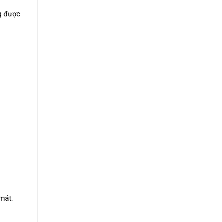
ng được
mát.