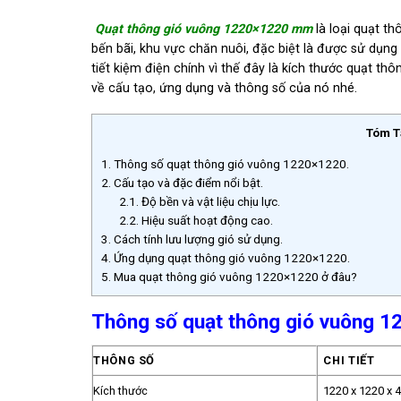
Quạt thông gió vuông 1220×1220 mm
là loại quạt t
bến bãi, khu vực chăn nuôi, đặc biệt là được sử dụng
tiết kiệm điện chính vì thế đây là kích thước quạt t
về cấu tạo, ứng dụng và thông số của nó nhé.
Tóm T
1.
Thông số quạt thông gió vuông 1220×1220.
2.
Cấu tạo và đặc điểm nổi bật.
2.1.
Độ bền và vật liệu chịu lực.
2.2.
Hiệu suất hoạt động cao.
3.
Cách tính lưu lượng gió sử dụng.
4.
Ứng dụng quạt thông gió vuông 1220×1220.
5.
Mua quạt thông gió vuông 1220×1220 ở đâu?
Thông số quạt thông gió vuông 1
THÔNG SỐ
CHI TIẾT
Kích thước
1220 x 1220 x