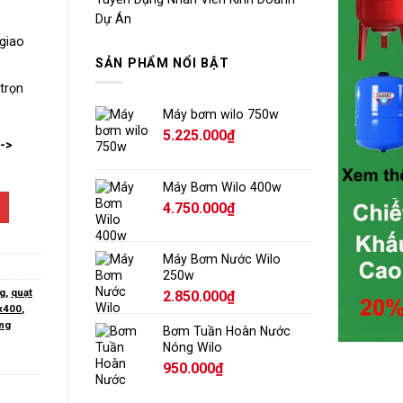
Dự Án
giao
SẢN PHẨM NỔI BẬT
trọn
Máy bơm wilo 750w
5.225.000
₫
-->
Máy Bơm Wilo 400w
4.750.000
₫
Máy Bơm Nước Wilo
250w
ng
,
quạt
2.850.000
₫
x400
,
ng
Bơm Tuần Hoàn Nước
Nóng Wilo
950.000
₫