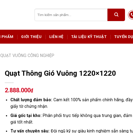
Tìm
kiếm:
N PHẨM
GIỚI THIỆU
LIÊN HỆ
TÀI LIỆU KỸ THUẬT
TUYỂN D
QUẠT VUÔNG CÔNG NGHIỆP
Quạt Thông Gió Vuông 1220×1220
2.888.000
₫
Chất lượng đảm bảo:
Cam kết 100% sản phẩm chính hãng, đầy
giấy tờ chứng nhận.
Giá gốc tại kho:
Phân phối trực tiếp không qua trung gian, đảm
giá tốt nhất.
Tư vấn chuyên sâu:
Đội ngũ kỹ sư giàu kinh nghiệm sẵn sàng t