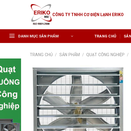
Skip
to
CÔNG TY TNHH CƠ ĐIỆN LẠNH ERIKO
content
DANH MỤC SẢN PHẨM
TRANG CHỦ
SẢ
TRANG CHỦ
/
SẢN PHẨM
/
QUẠT CÔNG NGHIỆP
/