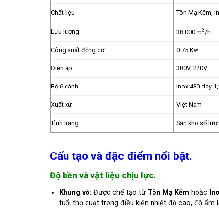
Chất liệu
Tôn Mạ Kẽm, i
3
Lưu lượng
38.000 m
/h
Công suất động cơ
0.75 Kw
Điện áp
380V, 220V
Bộ 6 cánh
Inox 430 dày 
Xuất xứ
Việt Nam
Tình trạng
Sẵn kho số lượ
Cấu tạo và đặc điểm nổi bật.
Độ bền và vật liệu chịu lực.
Khung vỏ:
Được chế tạo từ
Tôn Mạ Kẽm
hoặc
In
tuổi thọ quạt trong điều kiện nhiệt độ cao,
độ ẩm lớ