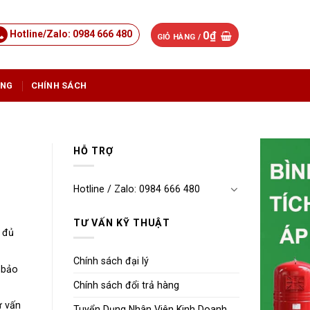
Hotline/Zalo: 0984 666 480
0
₫
GIỎ HÀNG /
ỤNG
CHÍNH SÁCH
HỖ TRỢ
Hotline / Zalo: 0984 666 480
TƯ VẤN KỸ THUẬT
 đủ
Chính sách đại lý
 bảo
Chính sách đổi trả hàng
ư vấn
Tuyển Dụng Nhân Viên Kinh Doanh