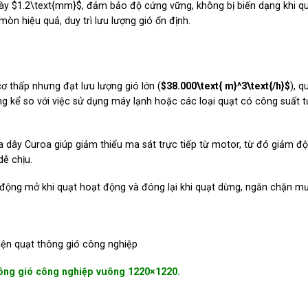
dày
$1.2\text{mm}$
,
đảm bảo độ cứng vững,
không bị biến dạng khi q
 mòn hiệu quả,
duy trì lưu lượng gió ổn định.
 thấp nhưng đạt lưu lượng gió lớn (
$38.000\text{ m}^3\text{/h}$
),
qu
g kể so với việc sử dụng máy lạnh hoặc các loại quạt có công suất 
a dây Curoa giúp giảm thiểu ma sát trực tiếp từ motor,
từ đó giảm độ 
ễ chịu.
động mở khi quạt hoạt động và đóng lại khi quạt dừng,
ngăn chặn mư
hông gió công nghiệp vuông 1220×1220.