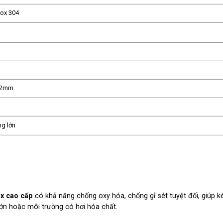
nox 304
1,2mm
ng lớn
ox cao cấp
có khả năng chống oxy hóa,
chống gỉ sét tuyệt đối,
giúp k
n hoặc môi trường có hơi hóa chất.