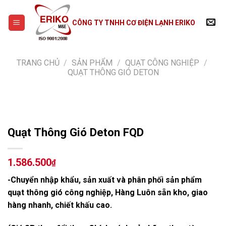
Skip
to
CÔNG TY TNHH CƠ ĐIỆN LẠNH ERIKO
content
TRANG CHỦ
/
SẢN PHẨM
/
QUẠT CÔNG NGHIỆP
/
QUẠT THÔNG GIÓ DETON
Quạt Thông Gió Deton FQD
1.586.500
₫
-Chuyển nhập khẩu, sản xuất và phân phối sản phẩm
quạt thông gió công nghiệp, Hàng Luôn sẵn kho, giao
hàng nhanh, chiết khấu cao.