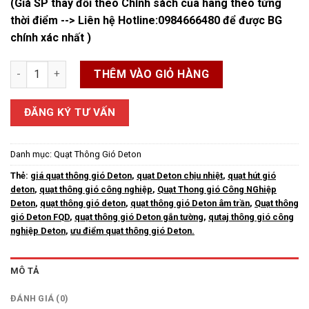
(Giá SP thay đổi theo Chính sách của hãng theo từng
thời điểm --> Liên hệ Hotline:
0984666480
để được BG
chính xác nhất )
Quạt Thông Gió Deton FQD số lượng
THÊM VÀO GIỎ HÀNG
ĐĂNG KÝ TƯ VẤN
Danh mục:
Quạt Thông Gió Deton
Thẻ:
giá quạt thông gió Deton
,
quạt Deton chịu nhiệt
,
quạt hút gió
deton
,
quạt thông gió công nghiệp
,
Quạt Thong gió Công NGhiệp
Deton
,
quạt thông gió deton
,
quạt thông gió Deton âm trần
,
Quạt thông
gió Deton FQD
,
quạt thông gió Deton gắn tường
,
qutaj thông gió công
nghiệp Deton
,
ưu điểm quạt thông gió Deton.
MÔ TẢ
ĐÁNH GIÁ (0)