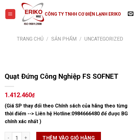
Skip
to
CÔNG TY TNHH CƠ ĐIỆN LẠNH ERIKO
content
TRANG CHỦ
/
SẢN PHẨM
/
UNCATEGORIZED
Quạt Đứng Công Nghiệp FS SOFNET
1.412.460
₫
(Giá SP thay đổi theo Chính sách của hãng theo từng
thời điểm --> Liên hệ Hotline:
0984666480
để được BG
chính xác nhất )
Quạt Đứng Công Nghiệp FS SOFNET số lượng
THÊM VÀO GIỎ HÀNG