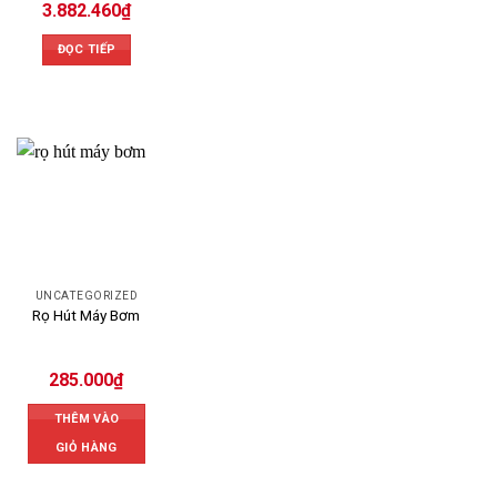
3.882.460
₫
ĐỌC TIẾP
UNCATEGORIZED
Rọ Hút Máy Bơm
285.000
₫
THÊM VÀO
GIỎ HÀNG