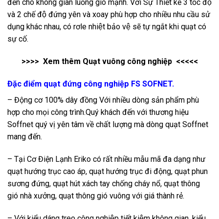
đến cho không gian luồng gió mạnh. Với Sự Thiết kế 3 tốc độ
và 2 chế độ đứng yên và xoay phù hợp cho nhiều nhu cầu sử
dụng khác nhau, có rơle nhiệt bảo vệ sẽ tự ngắt khi quạt có
sự cố.
>>>> Xem thêm
Quạt vuông công nghiệp
<<<<<
Đặc điểm quạt đứng công nghiệp FS SOFNET.
– Động cơ 100% dây đồng Với nhiều dòng sản phẩm phù
hợp cho mọi công trình.Quý khách đến với thương hiệu
Soffnet quý vị yên tâm về chất lượng mà dòng quạt Soffnet
mang đến.
– Tại Cơ Điện Lạnh Eriko có rất nhiều mẫu mã đa dạng như
quạt hướng trục cao áp, quạt hướng trục đi động, quạt phun
sương đứng, quạt hút xách tay chống cháy nổ, quạt thông
gió nhà xưởng, quạt thông gió vuông với giá thành rẻ.
– Với kiểu dáng treo công nghiệp tiết kiệm không gian, kiểu