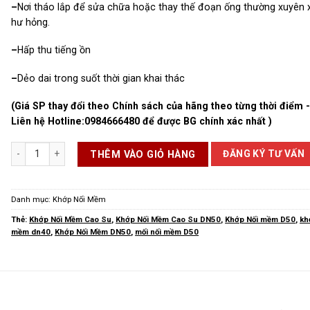
–
Nơi tháo lắp để sửa chữa hoặc thay thế đoạn ống thường xuyên 
hư hỏng.
–
Hấp thu tiếng ồn
–
Dẻo dai trong suốt thời gian khai thác
(Giá SP thay đổi theo Chính sách của hãng theo từng thời điểm 
Liên hệ Hotline:
0984666480
để được BG chính xác nhất )
Khớp Nối Mềm Cao Su DN50 số lượng
ĐĂNG KÝ TƯ VẤN
THÊM VÀO GIỎ HÀNG
Danh mục:
Khớp Nối Mềm
Thẻ:
Khớp Nối Mềm Cao Su
,
Khớp Nối Mềm Cao Su DN50
,
Khớp Nối mềm D50
,
kh
mềm dn40
,
Khớp Nối Mềm DN50
,
mối nối mềm D50