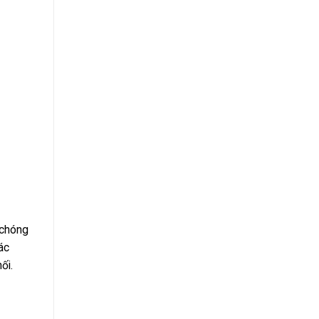
 chóng
ác
ối.