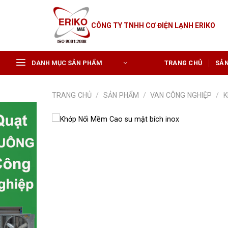
Skip
to
CÔNG TY TNHH CƠ ĐIỆN LẠNH ERIKO
content
DANH MỤC SẢN PHẨM
TRANG CHỦ
SẢ
TRANG CHỦ
/
SẢN PHẨM
/
VAN CÔNG NGHIỆP
/
K