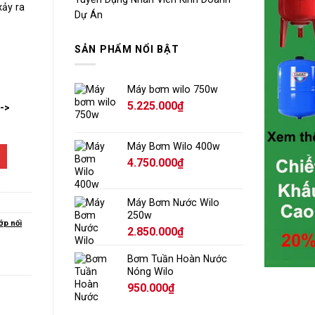
xảy ra
Dự Án
SẢN PHẨM NỔI BẬT
Máy bơm wilo 750w
5.225.000
₫
-->
Máy Bơm Wilo 400w
4.750.000
₫
Máy Bơm Nước Wilo
250w
ớp nối
2.850.000
₫
Bơm Tuần Hoàn Nước
Nóng Wilo
950.000
₫