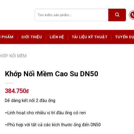
Tìm
kiếm:
N PHẨM
GIỚI THIỆU
LIÊN HỆ
TÀI LIỆU KỸ THUẬT
TUYỂN D
HỚP NỐI MỀM
Khớp Nối Mềm Cao Su DN50
384.750
₫
Dễ dàng kết nối 2 đầu ống
–
Linh hoạt cho nhiều vị trí đầu ống có ren
–
Phù hợp với tất cả các kích thước ống đến DN50