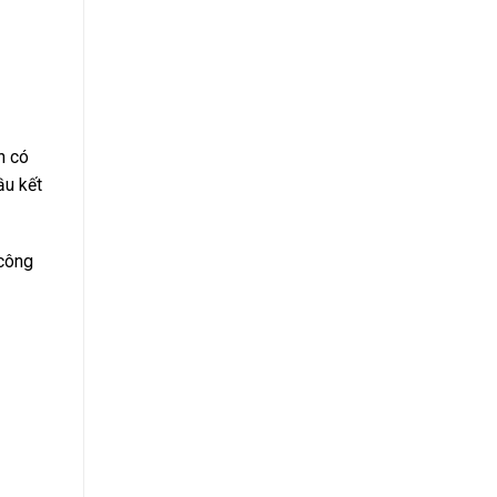
n có
ầu kết
 công