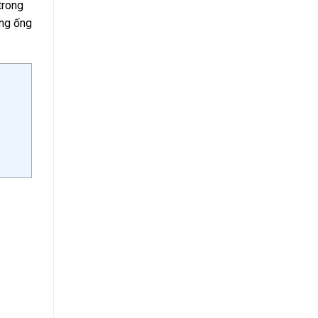
trong
ờng ống