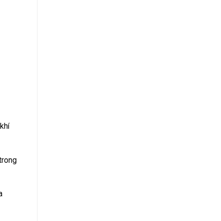
khí
trong
a