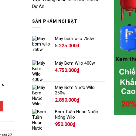
Dự Án
SẢN PHẨM NỔI BẬT
Máy bơm wilo 750w
5.225.000
₫
Máy Bơm Wilo 400w
4.750.000
₫
-->
Máy Bơm Nước Wilo
250w
2.850.000
₫
Bơm Tuần Hoàn Nước
Nóng Wilo
950.000
₫
ừ phi 27
,