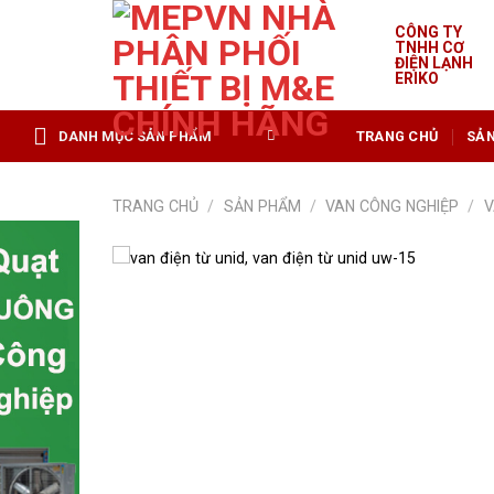
Skip
CÔNG TY
to
TNHH CƠ
content
ĐIỆN LẠNH
ERIKO
DANH MỤC SẢN PHẨM
TRANG CHỦ
SẢ
TRANG CHỦ
/
SẢN PHẨM
/
VAN CÔNG NGHIỆP
/
V