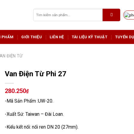
Tìm
kiếm:
N PHẨM
GIỚI THIỆU
LIÊN HỆ
TÀI LIỆU KỸ THUẬT
TUYỂN D
AN ĐIỆN TỪ
Van Điện Từ Phi 27
280.250
₫
-Mã Sản Phẩm :UW-20.
-Xuất Sứ: Taiwan – Đài Loan.
-Kiểu kết nối: nối ren DN 20 (27mm).