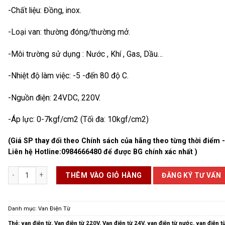
-Chất liệu: Đồng, inox.
-Loại van: thường đóng/thường mở.
-Môi trường sử dụng : Nước , Khí , Gas, Dầu…
-Nhiệt độ làm việc: -5 -đến 80 độ C.
-Nguồn điện: 24VDC, 220V.
-Áp lực: 0-7kgf/cm2 (Tối đa: 10kgf/cm2)
(Giá SP thay đổi theo Chính sách của hãng theo từng thời điểm 
Liên hệ Hotline:
0984666480
để được BG chính xác nhất )
Van Điện Từ Phi 27 số lượng
ĐĂNG KÝ TƯ VẤN
THÊM VÀO GIỎ HÀNG
Danh mục:
Van Điện Từ
Thẻ:
van điện từ
,
Van điện từ 220V
,
Van điện từ 24V
,
van điện từ nước
,
van điện t