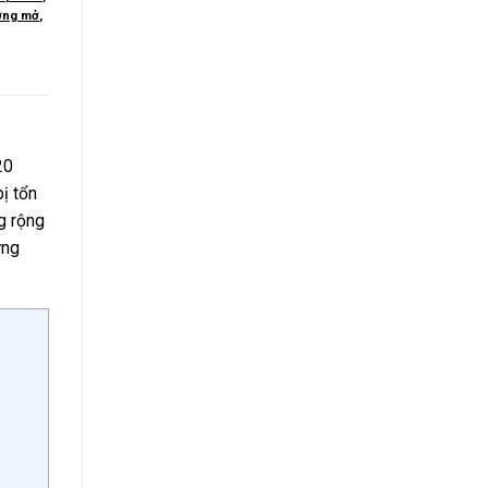
ường mở
,
20
ị tổn
g rộng
ứng