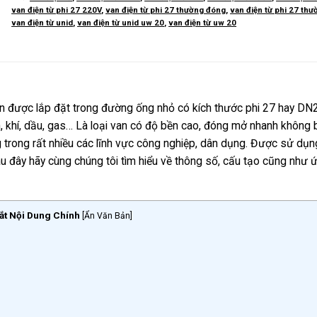
van điện từ phi 27 220V
,
van điện từ phi 27 thường đóng
,
van điện từ phi 27 th
van điện từ unid
,
van điện từ unid uw 20
,
van điện từ uw 20
van được lắp đặt trong đường ống nhỏ có kích thước phi 27 hay DN
khí, dầu, gas… Là loại van có độ bền cao, đóng mở nhanh không b
trong rất nhiều các lĩnh vực công nghiệp, dân dụng. Được sử dụn
Sau đây hãy cùng chúng tôi tìm hiểu về thông số, cấu tạo cũng như 
ắt Nội Dung Chính
[
Ẩn Văn Bản
]