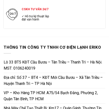
CSKH TƯ VẤN 24/7
✓ Hỗ trợ kỹ thuật lắp
đặt vận hành
THÔNG TIN CÔNG TY TNHH CƠ ĐIỆN LẠNH ERIKO
Lô 33 BT5 KĐT Cầu Bươu – Tân Triều – Thanh Trì – Hà Nội.
MST: 0106240019
Địa chỉ: Số 37 – BT4 – KĐT Mới Cầu Bươu – Xã Tân Triều –
Huyện Thanh Trì – TP Hà Nội
VP – Kho Hàng TP HCM: A75/54 Bạch Đằng, Phường 2,
Quận Tân Bình, TP HCM
Nhà Máy Chế Tạo Thiết Bị: Km17 – Quán Gánh, Thường Tín,