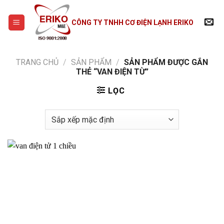
Skip
to
CÔNG TY TNHH CƠ ĐIỆN LẠNH ERIKO
content
TRANG CHỦ
/
SẢN PHẨM
/
SẢN PHẨM ĐƯỢC GẮN
THẺ “VAN ĐIỆN TỪ”
LỌC