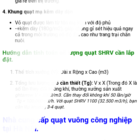
giá rẻ trên thị trường.
4. Khung quạt mạ kẽm dày dặn
Vỏ quạt được làm từ tôn mạ kẽm với độ phủ
-+kẽm dày (
180g/m2
), giúp chống gỉ sét hiệu quả ngay
cả trong môi trường có độ ẩm cao như trang trại chăn
nuôi.
Hướng dẫn tính toán số lượng quạt SHRV cần lắp
đặt.
Thể tích xưởng (V):
Dài x Rộng x Cao (
m3
)
Tổng lưu lượng gió cần thiết (Tg):
V x X (Trong đó X là
số lần thay đổi không khí, thường xưởng sản xuất
ghtarrow
V = 2000/
m3
. Cần thay đổi không khí 50 lần/giờ
Tg = 100.000
m3/h
. Với quạt SHRV 1100 (
32.500 m3/h
), bạn
cần lắp khoảng 3-4 quạt.
Nhà cung cấp quạt vuông công nghiệp
tại Hà Nội.