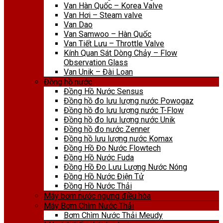
Van Hàn Quốc – Korea Valve
Van Hơi – Steam valve
Van Dao
Van Samwoo – Hàn Quốc
Van Tiết Lưu – Throttle Valve
Kính Quan Sát Dòng Chảy – Flow
Observation Glass
Van Unik – Đài Loan
Đồng hồ nước
Đồng Hồ Nước Sensus
Đồng hồ đo lưu lượng nước Powogaz
Đồng hồ đo lưu lượng nước T-Flow
Đồng hồ đo lưu lượng nước Unik
Đồng hồ đo nước Zenner
Đồng hồ lưu lượng nước Komax
Đồng Hồ Đo Nước Flowtech
Đồng Hồ Nước Fuda
Đồng Hồ Đo Lưu Lượng Nước Nóng
Đồng Hồ Nước Điện Tử
Đồng Hồ Nước Thải
Máy bơm nước ngưng điều hòa
Máy Bơm Chìm Nước Thải
Bơm Chìm Nước Thải Meudy