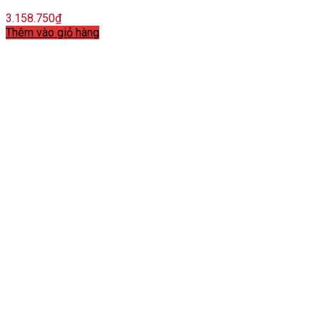
3.158.750
₫
Thêm vào giỏ hàng