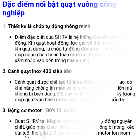
Đặc điểm nổi bật quạt vuông công
nghiệp
1. Thiết kế lá chớp tự động thông minh
Điểm đặc biệt của SHRV là hệ thống lá chớp che mưa tự
động. Khi quạt hoạt động, lực gió sẽ đẩy lá chớp mở ra;
khi quạt dừng, lá chớp tự động đóng kín. Thiết kế này
giúp ngăn chặn hoàn toàn mưa tạt, bụi bẩn và côn trùng
xâm nhập vào bên trong nhà xưởng.
2. Cánh quạt Inox 430 siêu bền
Cánh quạt được chế tạo từ
Inox 430
chất lượng cao, có
khả năng chống ăn mòn và chịu được áp lực gió lớn mà
không bị biến dạng. Độ dày cánh được tính toán kỹ lưỡng
giúp quạt vận hành êm ái, giảm thiểu tiếng ồn tối đa.
3. Động cơ motor 100% lõi đồng
Quạt SHRV tại Mepvn sử dụng motor dây đồng nguyên
chất, giúp máy chạy liên tục 24/7 mà không bị nóng, kéo
dài tuổi thọ gấp 2-3 lần so với các loại motor lõi nhôm