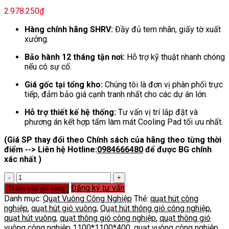
2.978.250
₫
Hàng chính hãng SHRV:
Đầy đủ tem nhãn, giấy tờ xuất
xưởng.
Bảo hành 12 tháng tận nơi:
Hỗ trợ kỹ thuật nhanh chóng
nếu có sự cố.
Giá gốc tại tổng kho:
Chúng tôi là đơn vị phân phối trực
tiếp, đảm bảo giá cạnh tranh nhất cho các dự án lớn.
Hỗ trợ thiết kế hệ thống:
Tư vấn vị trí lắp đặt và
phương án kết hợp tấm làm mát Cooling Pad tối ưu nhất.
(Giá SP thay đổi theo Chính sách của hãng theo từng thời
điểm --> Liên hệ Hotline:
0984666480
để được BG chính
xác nhất )
Quạt
vuông
Đăng ký tư vấn
Thêm vào giỏ hàng
công
Danh mục:
Quạt Vuông Công Nghiệp
Thẻ:
quạt hút công
nghiệp
nghiệp
,
quạt hút gió vuông
,
Quạt hút thông gió công nghiệp
,
SHRV-
quạt hút vuông
,
quạt thông gió công nghiệp
,
quạt thông gió
1100
vuông công nghiệp 1100*1100*400
,
quạt vuông công nghiệp
,