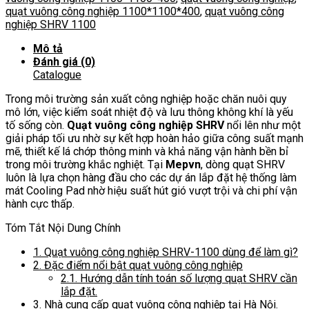
số
quạt vuông công nghiệp 1100*1100*400
,
quạt vuông công
lượng
nghiệp SHRV 1100
Mô tả
Đánh giá (0)
Catalogue
Trong môi trường sản xuất công nghiệp hoặc chăn nuôi quy
mô lớn,
việc kiểm soát nhiệt độ và lưu thông không khí là yếu
tố sống còn.
Quạt vuông công nghiệp SHRV
nổi lên như một
giải pháp tối ưu nhờ sự kết hợp hoàn hảo giữa công suất mạnh
mẽ,
thiết kế lá chớp thông minh và khả năng vận hành bền bỉ
trong môi trường khắc nghiệt.
Tại
Mepvn
,
dòng quạt SHRV
luôn là lựa chọn hàng đầu cho các dự án lắp đặt hệ thống làm
mát Cooling Pad nhờ hiệu suất hút gió vượt trội và chi phí vận
hành cực thấp.
Tóm Tắt Nội Dung Chính
1.
Quạt vuông công nghiệp SHRV-1100 dùng để làm gì?
2.
Đặc điểm nổi bật quạt vuông công nghiệp
2.1.
Hướng dẫn tính toán số lượng quạt SHRV cần
lắp đặt.
3.
Nhà cung cấp quạt vuông công nghiệp tại Hà Nội.