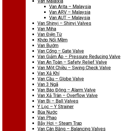
Van Malaixia
Van Arita – Malaysia
Van ARV – Malaysia
Van AUT – Malaysia
Van Shinyi – Shinyi Valves
Van Miha
Van Điện Từ
Khớp Nối Mềm
Van Bướm
Van Cổng – Gate Valve
Van Giảm Áp – Pressure Reducing Valve
Van An Toàn – Safety Relief Valve
Van Một Chiều – Swing Check Valve
Van Xả Khí
Van Cầu – Globe Valve
Van 3 Ngã
Van Báo Động – Alarm Valve
Van Xả Tràn – Overflow Valve
Van Bi – Ball Valves
Y Lọc – Y Strainer
Búa Nước
Van Phao
Bẫy Hơi – Steam Trap
Van Cân Bằng – Balancing Valves