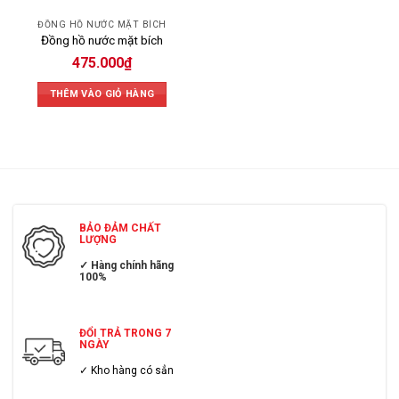
ĐỒNG HỒ NƯỚC MẶT BÍCH
Đồng hồ nước mặt bích
475.000
₫
THÊM VÀO GIỎ HÀNG
BẢO ĐẢM CHẤT
LƯỢNG
✓ Hàng chính hãng
100%
ĐỔI TRẢ TRONG 7
NGÀY
✓ Kho hàng có sẳn