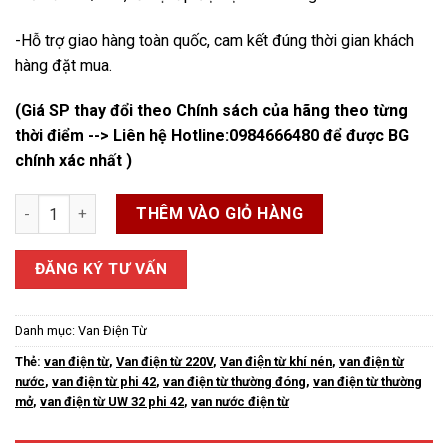
-Hỗ trợ giao hàng toàn quốc, cam kết đúng thời gian khách
hàng đặt mua.
(Giá SP thay đổi theo Chính sách của hãng theo từng
thời điểm --> Liên hệ Hotline:
0984666480
để được BG
chính xác nhất )
Van Điện Từ Phi 42 số lượng
THÊM VÀO GIỎ HÀNG
ĐĂNG KÝ TƯ VẤN
Danh mục:
Van Điện Từ
Thẻ:
van điện từ
,
Van điện từ 220V
,
Van điện từ khí nén
,
van điện từ
nước
,
van điện từ phi 42
,
van điện từ thường đóng
,
van điện từ thường
mở
,
van điện từ UW 32 phi 42
,
van nước điện từ