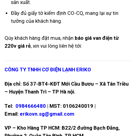
sản xuất.
Đầy đủ giấy tờ kiểm định CO-CQ, mang lại sự tin
tưởng của khách hàng.
Qúy khách hàng đặt mua, nhận
báo giá van điện từ
220v giá rẻ
, xin vui lòng liên hệ tới:
CÔNG TY TNHH CƠ ĐIỆN LẠNH ERIKO
Địa chỉ: Số 37-BT4-KĐT Mới Cầu Bươu – Xã Tân Triều
– Huyện Thanh Trì – TP Hà nội.
Tel:
0984666480
| MST: 0106240019 |
Email:
erikovn.sg@gmail.com
VP – Kho Hàng TP HCM: B22/2 đường Bạch Đằng,
Phường 2, Quận Tân Bình, TP HCM