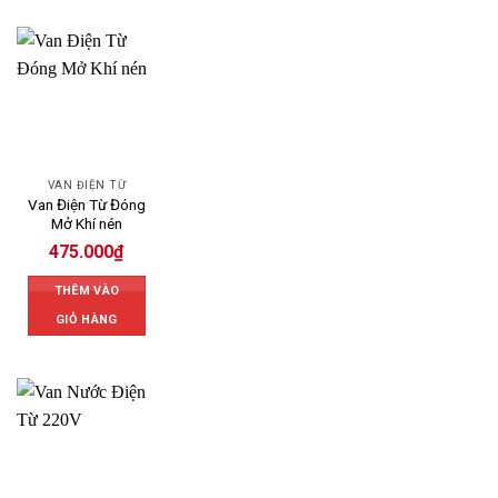
VAN ĐIỆN TỪ
Van Điện Từ Đóng
Mở Khí nén
475.000
₫
THÊM VÀO
GIỎ HÀNG