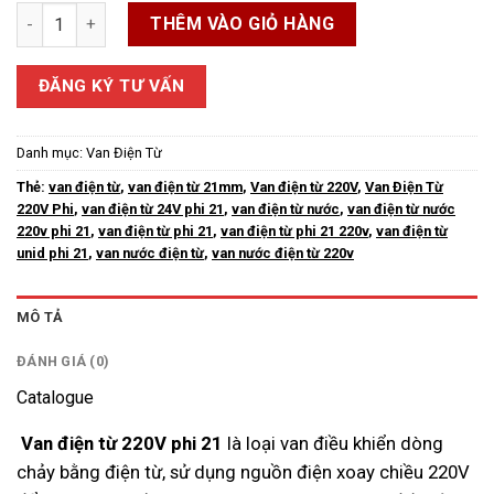
Van Điện Từ 220V Phi 21 số lượng
THÊM VÀO GIỎ HÀNG
ĐĂNG KÝ TƯ VẤN
Danh mục:
Van Điện Từ
Thẻ:
van điện từ
,
van điện từ 21mm
,
Van điện từ 220V
,
Van Điện Từ
220V Phi
,
van điện từ 24V phi 21
,
van điện từ nước
,
van điện từ nước
220v phi 21
,
van điện từ phi 21
,
van điện từ phi 21 220v
,
van điện từ
unid phi 21
,
van nước điện từ
,
van nước điện từ 220v
MÔ TẢ
ĐÁNH GIÁ (0)
Catalogue
Van điện từ 220V phi 21
là loại van điều khiển dòng
chảy bằng điện từ, sử dụng nguồn điện xoay chiều 220V