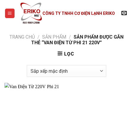
Skip
to
CÔNG TY TNHH CƠ ĐIỆN LẠNH ERIKO
content
TRANG CHỦ
/
SẢN PHẨM
/
SẢN PHẨM ĐƯỢC GẮN
THẺ “VAN ĐIỆN TỪ PHI 21 220V”
LỌC