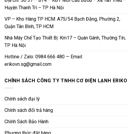
Địa chỉ: Số 37 – BT4 – KĐT Mới Cầu Bươu – Xã Tân Triều –
Huyện Thanh Trì – TP Hà Nội
VP – Kho Hàng TP HCM: A75/54 Bạch Đằng, Phường 2,
Quận Tân Bình, TP HCM
Nhà Máy Chế Tạo Thiết Bị: Km17 – Quán Gánh, Thường Tín,
TP Hà Nội
Hotline / Zalo: 0984 666 480 — Email:
erikovn.sg@gmail.com
CHÍNH SÁCH CÔNG TY TNHH CƠ ĐIỆN LẠNH ERIKO
Chính sách đại lý
Chính sách đổi trả hàng
Chính Sách Bảo Hành
Phương thức đặt hàng