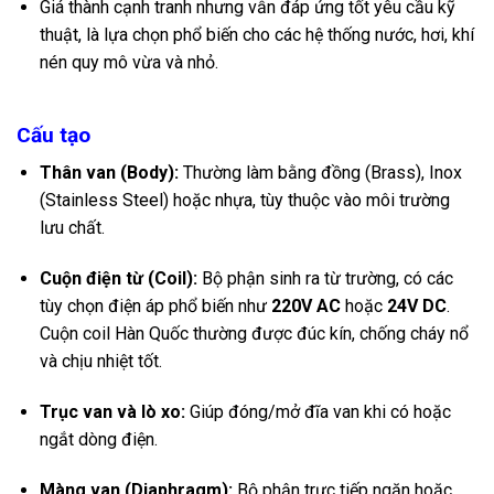
Giá thành cạnh tranh nhưng vẫn đáp ứng tốt yêu cầu kỹ
thuật, là lựa chọn phổ biến cho các hệ thống nước, hơi, khí
nén quy mô vừa và nhỏ.
Cấu tạo
Thân van (Body):
Thường làm bằng đồng (Brass), Inox
(Stainless Steel) hoặc nhựa, tùy thuộc vào môi trường
lưu chất.
Cuộn điện từ (Coil):
Bộ phận sinh ra từ trường, có các
tùy chọn điện áp phổ biến như
220V AC
hoặc
24V DC
.
Cuộn coil Hàn Quốc thường được đúc kín, chống cháy nổ
và chịu nhiệt tốt.
Trục van và lò xo:
Giúp đóng/mở đĩa van khi có hoặc
ngắt dòng điện.
Màng van (Diaphragm):
Bộ phận trực tiếp ngăn hoặc