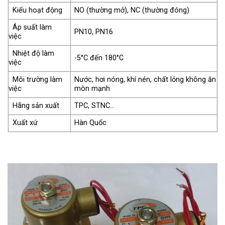
Kiểu hoạt động
NO (thường mở), NC (thường đóng)
Áp suất làm
PN10, PN16
việc
Nhiệt độ làm
-5°C đến 180°C
việc
Môi trường làm
Nước, hơi nóng, khí nén, chất lỏng không ăn
việc
mòn mạnh
Hãng sản xuất
TPC, STNC…
Xuất xứ
Hàn Quốc