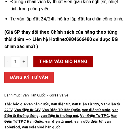
Đội ngũ nhân viên kỹ thuật viên giàu kinh nghiệm, nhiệt
tình trong công việc.
Tư vấn lắp đặt 24/24h, hỗ trợ lắp đặt tại chân công trình.
(Giá SP thay đổi theo Chính sách của hãng theo từng
thời điểm --> Liên hệ Hotline:
0984666480
để được BG
chính xác nhất )
Van Điện Từ Hàn Quốc số lượng
THÊM VÀO GIỎ HÀNG
ĐĂNG KÝ TƯ VẤN
Danh mục:
Van Hàn Quốc - Korea Valve
Thẻ:
báo giá van hàn quốc
,
van điện từ
,
Van Điện Từ 12V
,
Van điện từ
220V
,
Van điện từ 24V
,
Van Điện Từ Hàn Quốc
,
van điện từ nước
,
van
điện từ thường đóng
,
van điện từ thường mở
,
Van Điện Từ TPC
,
Van
Điện Từ TPC Hàn Quốc
,
van điện từ unid
,
van nước điện từ
,
van
soleniod
,
van soleniod hàn quốc