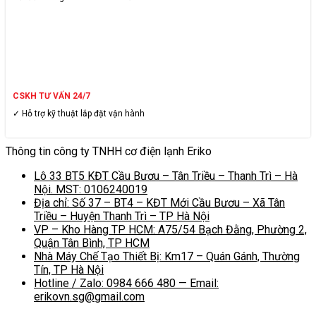
CSKH TƯ VẤN 24/7
✓ Hỗ trợ kỹ thuật lắp đặt vận hành
Thông tin công ty TNHH cơ điện lạnh Eriko
Lô 33 BT5 KĐT Cầu Bươu – Tân Triều – Thanh Trì – Hà
Nội. MST: 0106240019
Địa chỉ: Số 37 – BT4 – KĐT Mới Cầu Bươu – Xã Tân
Triều – Huyện Thanh Trì – TP Hà Nội
VP – Kho Hàng TP HCM: A75/54 Bạch Đằng, Phường 2,
Quận Tân Bình, TP HCM
Nhà Máy Chế Tạo Thiết Bị: Km17 – Quán Gánh, Thường
Tín, TP Hà Nội
Hotline / Zalo: 0984 666 480 — Email:
erikovn.sg@gmail.com