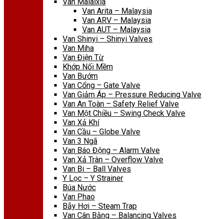
Van Malaixia
Van Arita – Malaysia
Van ARV – Malaysia
Van AUT – Malaysia
Van Shinyi – Shinyi Valves
Van Miha
Van Điện Từ
Khớp Nối Mềm
Van Bướm
Van Cổng – Gate Valve
Van Giảm Áp – Pressure Reducing Valve
Van An Toàn – Safety Relief Valve
Van Một Chiều – Swing Check Valve
Van Xả Khí
Van Cầu – Globe Valve
Van 3 Ngã
Van Báo Động – Alarm Valve
Van Xả Tràn – Overflow Valve
Van Bi – Ball Valves
Y Lọc – Y Strainer
Búa Nước
Van Phao
Bẫy Hơi – Steam Trap
Van Cân Bằng – Balancing Valves