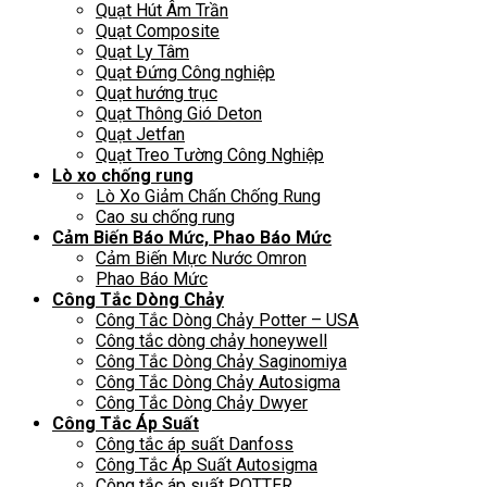
Quạt Hút Âm Trần
Quạt Composite
Quạt Ly Tâm
Quạt Đứng Công nghiệp
Quạt hướng trục
Quạt Thông Gió Deton
Quạt Jetfan
Quạt Treo Tường Công Nghiệp
Lò xo chống rung
Lò Xo Giảm Chấn Chống Rung
Cao su chống rung
Cảm Biến Báo Mức, Phao Báo Mức
Cảm Biến Mực Nước Omron
Phao Báo Mức
Công Tắc Dòng Chảy
Công Tắc Dòng Chảy Potter – USA
Công tắc dòng chảy honeywell
Công Tắc Dòng Chảy Saginomiya
Công Tắc Dòng Chảy Autosigma
Công Tắc Dòng Chảy Dwyer
Công Tắc Áp Suất
Công tắc áp suất Danfoss
Công Tắc Áp Suất Autosigma
Công tắc áp suất POTTER