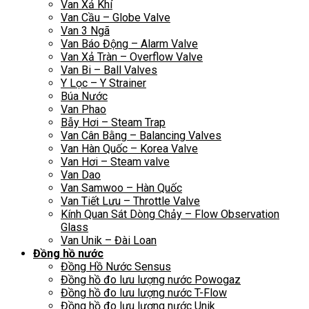
Van Xả Khí
Van Cầu – Globe Valve
Van 3 Ngã
Van Báo Động – Alarm Valve
Van Xả Tràn – Overflow Valve
Van Bi – Ball Valves
Y Lọc – Y Strainer
Búa Nước
Van Phao
Bẫy Hơi – Steam Trap
Van Cân Bằng – Balancing Valves
Van Hàn Quốc – Korea Valve
Van Hơi – Steam valve
Van Dao
Van Samwoo – Hàn Quốc
Van Tiết Lưu – Throttle Valve
Kính Quan Sát Dòng Chảy – Flow Observation
Glass
Van Unik – Đài Loan
Đồng hồ nước
Đồng Hồ Nước Sensus
Đồng hồ đo lưu lượng nước Powogaz
Đồng hồ đo lưu lượng nước T-Flow
Đồng hồ đo lưu lượng nước Unik