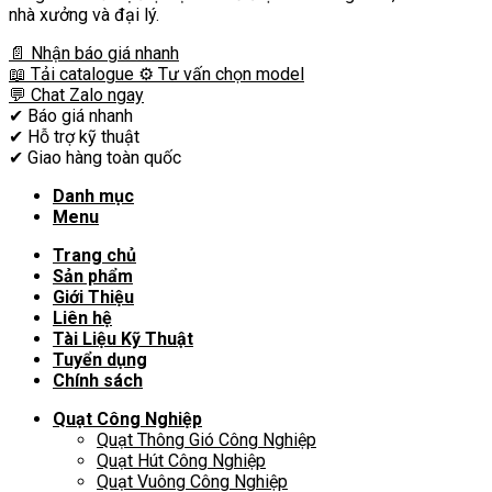
nhà xưởng và đại lý.
📄 Nhận báo giá nhanh
📖 Tải catalogue
⚙️ Tư vấn chọn model
💬 Chat Zalo ngay
✔
Báo giá nhanh
✔
Hỗ trợ kỹ thuật
✔
Giao hàng toàn quốc
Danh mục
Menu
Trang chủ
Sản phẩm
Giới Thiệu
Liên hệ
Tài Liệu Kỹ Thuật
Tuyển dụng
Chính sách
Quạt Công Nghiệp
Quạt Thông Gió Công Nghiệp
Quạt Hút Công Nghiệp
Quạt Vuông Công Nghiệp