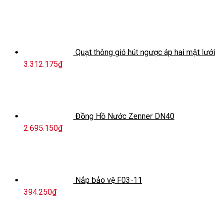
Quạt thông gió hút ngược áp hai mặt lưới
3.312.175
₫
Đồng Hồ Nước Zenner DN40
2.695.150
₫
Nắp bảo vệ F03-11
394.250
₫