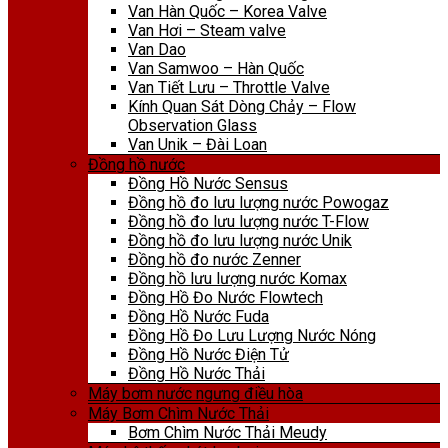
Van Hàn Quốc – Korea Valve
Van Hơi – Steam valve
Van Dao
Van Samwoo – Hàn Quốc
Van Tiết Lưu – Throttle Valve
Kính Quan Sát Dòng Chảy – Flow
Observation Glass
Van Unik – Đài Loan
Đồng hồ nước
Đồng Hồ Nước Sensus
Đồng hồ đo lưu lượng nước Powogaz
Đồng hồ đo lưu lượng nước T-Flow
Đồng hồ đo lưu lượng nước Unik
Đồng hồ đo nước Zenner
Đồng hồ lưu lượng nước Komax
Đồng Hồ Đo Nước Flowtech
Đồng Hồ Nước Fuda
Đồng Hồ Đo Lưu Lượng Nước Nóng
Đồng Hồ Nước Điện Tử
Đồng Hồ Nước Thải
Máy bơm nước ngưng điều hòa
Máy Bơm Chìm Nước Thải
Bơm Chìm Nước Thải Meudy