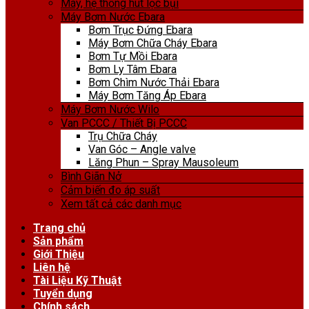
Máy, hệ thống hút lọc bụi
Máy Bơm Nước Ebara
Bơm Trục Đứng Ebara
Máy Bơm Chữa Cháy Ebara
Bơm Tự Mồi Ebara
Bơm Ly Tâm Ebara
Bơm Chìm Nước Thải Ebara
Máy Bơm Tăng Áp Ebara
Máy Bơm Nước Wilo
Van PCCC / Thiết Bị PCCC
Trụ Chữa Cháy
Van Góc – Angle valve
Lăng Phun – Spray Mausoleum
Bình Giãn Nở
Cảm biến đo áp suất
Xem tất cả các danh mục
Trang chủ
Sản phẩm
Giới Thiệu
Liên hệ
Tài Liệu Kỹ Thuật
Tuyển dụng
Chính sách