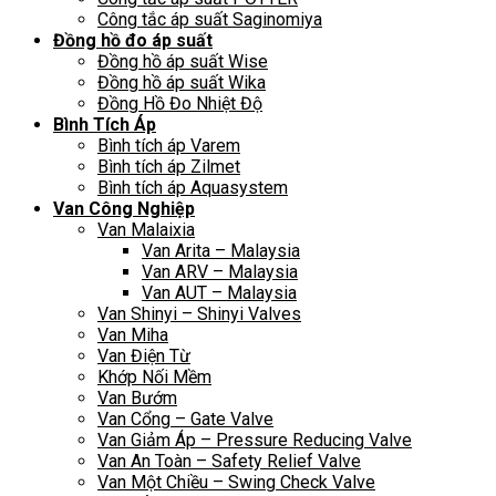
Công tắc áp suất Saginomiya
Đồng hồ đo áp suất
Đồng hồ áp suất Wise
Đồng hồ áp suất Wika
Đồng Hồ Đo Nhiệt Độ
Bình Tích Áp
Bình tích áp Varem
Bình tích áp Zilmet
Bình tích áp Aquasystem
Van Công Nghiệp
Van Malaixia
Van Arita – Malaysia
Van ARV – Malaysia
Van AUT – Malaysia
Van Shinyi – Shinyi Valves
Van Miha
Van Điện Từ
Khớp Nối Mềm
Van Bướm
Van Cổng – Gate Valve
Van Giảm Áp – Pressure Reducing Valve
Van An Toàn – Safety Relief Valve
Van Một Chiều – Swing Check Valve