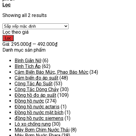
Lọc
Showing all 2 results
Lọc theo giá
Giá
Giá
Lọc
tối
tối
Giá:
295.000₫
—
492.000₫
thiểu
đa
Danh mục sản phẩm
Bình Giãn Nở
(6)
Bình Tích Áp
(62)
Cảm Biến Báo Mức, Phao Báo Mức
(34)
Cảm biến đo áp suất
(48)
Công Tắc Áp Suất
(53)
Công Tắc Dòng Chảy
(30)
Đồng hồ đo áp suất
(109)
Đồng hồ nước
(274)
Đồng hồ nước actaris
(1)
Đồng hồ nước mặt bích
(1)
đồng hồ nước siemens
(1)
Lò xo chống rung
(30)
Máy Bơm Chìm Nước Thải
(8)
Máy Bơm Nước Ebara
(38)