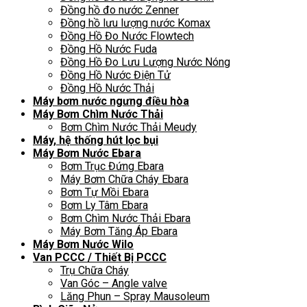
Đồng hồ đo nước Zenner
Đồng hồ lưu lượng nước Komax
Đồng Hồ Đo Nước Flowtech
Đồng Hồ Nước Fuda
Đồng Hồ Đo Lưu Lượng Nước Nóng
Đồng Hồ Nước Điện Tử
Đồng Hồ Nước Thải
Máy bơm nước ngưng điều hòa
Máy Bơm Chìm Nước Thải
Bơm Chìm Nước Thải Meudy
Máy, hệ thống hút lọc bụi
Máy Bơm Nước Ebara
Bơm Trục Đứng Ebara
Máy Bơm Chữa Cháy Ebara
Bơm Tự Mồi Ebara
Bơm Ly Tâm Ebara
Bơm Chìm Nước Thải Ebara
Máy Bơm Tăng Áp Ebara
Máy Bơm Nước Wilo
Van PCCC / Thiết Bị PCCC
Trụ Chữa Cháy
Van Góc – Angle valve
Lăng Phun – Spray Mausoleum