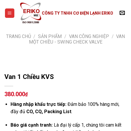
Skip
to
CÔNG TY TNHH CƠ ĐIỆN LẠNH ERIKO
content
TRANG CHỦ
/
SẢN PHẨM
/
VAN CÔNG NGHIỆP
/
VAN
MỘT CHIỀU - SWING CHECK VALVE
Van 1 Chiều KVS
380.000
₫
Hàng nhập khẩu trực tiếp:
Đảm bảo 100% hàng mới,
đầy đủ
CO, CQ, Packing List
.
Báo giá cạnh tranh:
Là đại lý cấp 1, chúng tôi cam kết