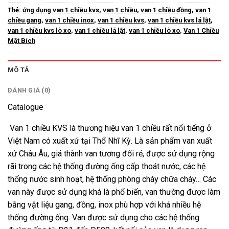
Thẻ:
ứng dụng van 1 chiều kvs
,
van 1 chiều
,
van 1 chiều đồng
,
van 1
chiều gang
,
van 1 chiều inox
,
van 1 chiều kvs
,
van 1 chiều kvs lá lật
,
van 1 chiều kvs lò xo
,
van 1 chiều lá lật
,
van 1 chiều lò xo
,
Van 1 Chiều
Mặt Bích
MÔ TẢ
ĐÁNH GIÁ (0)
Catalogue
Van 1 chiều KVS là thương hiệu van 1 chiều rất nổi tiếng ở
Việt Nam có xuất xứ tại Thổ Nhĩ Kỳ. Là sản phẩm van xuất
xứ Châu Âu, giá thành van tương đối rẻ, được sử dụng rộng
rãi trong các hệ thống đường ống cấp thoát nước, các hệ
thống nước sinh hoạt, hệ thống phòng cháy chữa cháy…
Các
van này được sử dụng khá là phổ biến, van thường được làm
bằng vật liệu gang, đồng, inox phù hợp với khá nhiều hệ
thống đường ống. Van được sử dụng cho các hệ thống