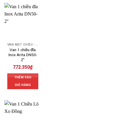
VAN MỘT CHIỀU - SWING CHECK VALVE
Van 1 chiều đĩa
Inox Arita DN50-
2”
772.350
₫
THÊM VÀO
GIỎ HÀNG