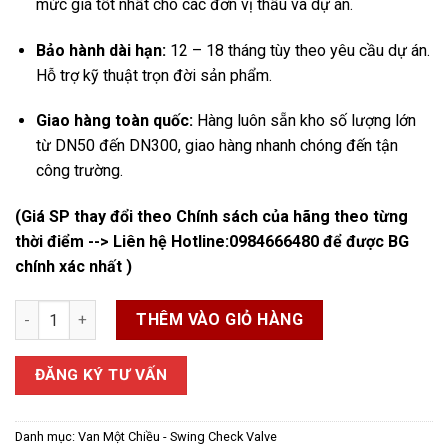
mức giá tốt nhất cho các đơn vị thầu và dự án.
Bảo hành dài hạn:
12 – 18 tháng tùy theo yêu cầu dự án.
Hỗ trợ kỹ thuật trọn đời sản phẩm.
Giao hàng toàn quốc:
Hàng luôn sẵn kho số lượng lớn
từ DN50 đến DN300, giao hàng nhanh chóng đến tận
công trường.
(Giá SP thay đổi theo Chính sách của hãng theo từng
thời điểm --> Liên hệ Hotline:
0984666480
để được BG
chính xác nhất )
Van 1 Chiều KVS số lượng
THÊM VÀO GIỎ HÀNG
ĐĂNG KÝ TƯ VẤN
Danh mục:
Van Một Chiều - Swing Check Valve