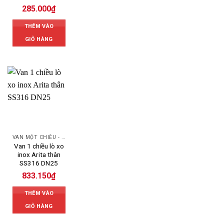
285.000
₫
THÊM VÀO
GIỎ HÀNG
VAN MỘT CHIỀU - SWING CHECK VALVE
Van 1 chiều lò xo
inox Arita thân
SS316 DN25
833.150
₫
THÊM VÀO
GIỎ HÀNG