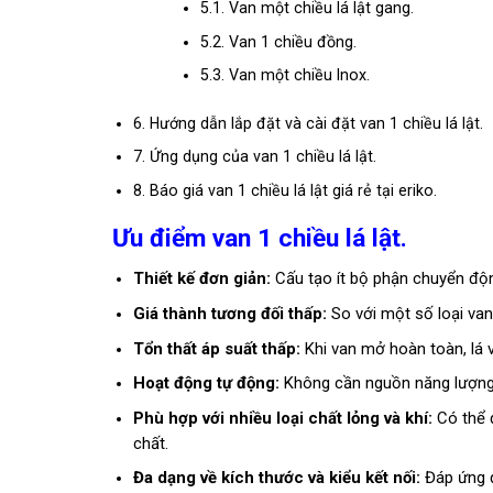
5.1.
Van một chiều lá lật gang.
5.2.
Van 1 chiều đồng.
5.3.
Van một chiều Inox.
6.
Hướng dẫn lắp đặt và cài đặt van 1 chiều lá lật.
7.
Ứng dụng của van 1 chiều lá lật.
8.
Báo giá van 1 chiều lá lật giá rẻ tại eriko.
Ưu điểm van 1 chiều lá lật.
Thiết kế đơn giản:
Cấu tạo ít bộ phận chuyển độn
Giá thành tương đối thấp:
So với một số loại van
Tổn thất áp suất thấp:
Khi van mở hoàn toàn, lá v
Hoạt động tự động:
Không cần nguồn năng lượng 
Phù hợp với nhiều loại chất lỏng và khí:
Có thể đ
chất.
Đa dạng về kích thước và kiểu kết nối:
Đáp ứng đ