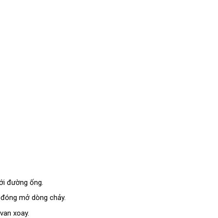
với đường ống.
c đóng mở dòng chảy.
 van xoay.