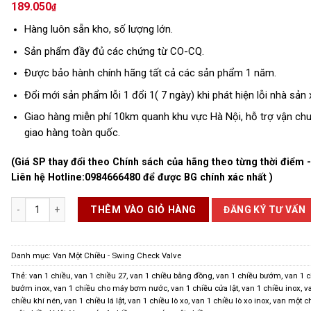
189.050
₫
Hàng luôn sẵn kho, số lượng lớn.
Sản phẩm đầy đủ các chứng từ CO-CQ.
Được bảo hành chính hãng tất cả các sản phẩm 1 năm.
Đổi mới sản phẩm lỗi 1 đổi 1( 7 ngày) khi phát hiện lỗi nhà sản 
Giao hàng miễn phí 10km quanh khu vực Hà Nội, hỗ trợ vận ch
giao hàng toàn quốc.
(Giá SP thay đổi theo Chính sách của hãng theo từng thời điểm 
Liên hệ Hotline:
0984666480
để được BG chính xác nhất )
Van 1 Chiều Lá Lật số lượng
ĐĂNG KÝ TƯ VẤN
THÊM VÀO GIỎ HÀNG
Danh mục:
Van Một Chiều - Swing Check Valve
Thẻ:
van 1 chiều
,
van 1 chiều 27
,
van 1 chiều bằng đồng
,
van 1 chiều bướm
,
van 1 
bướm inox
,
van 1 chiều cho máy bơm nước
,
van 1 chiều cửa lật
,
van 1 chiều inox
,
v
chiều khí nén
,
van 1 chiều lá lật
,
van 1 chiều lò xo
,
van 1 chiều lò xo inox
,
van một c