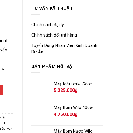
TƯ VẤN KỸ THUẬT
Chính sách đại lý
Chính sách đổi trả hàng
xuất.
Tuyển Dụng Nhân Viên Kinh Doanh
uyển
Dự Án
SẢN PHẨM NỔI BẬT
-->
Máy bơm wilo 750w
5.225.000
₫
Máy Bơm Wilo 400w
4.750.000
₫
chiều
an 1
hiều
,
van
Máy Bơm Nước Wilo