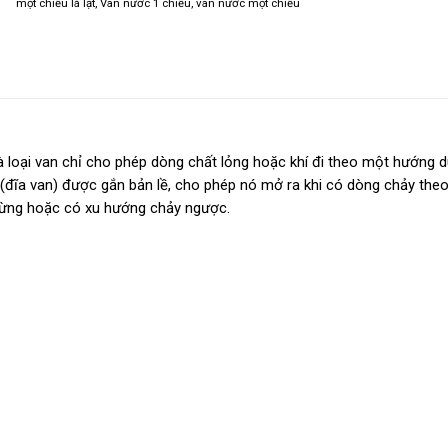
một chiều lá lật
,
Van nước 1 chiều
,
van nước một chiều
là loại van chỉ cho phép dòng chất lỏng hoặc khí đi theo một hướng 
 (đĩa van) được gắn bản lề, cho phép nó mở ra khi có dòng chảy the
dừng hoặc có xu hướng chảy ngược.