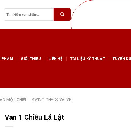
Tìm
kiếm:
N PHẨM
GIỚI THIỆU
LIÊN HỆ
TÀI LIỆU KỸ THUẬT
TUYỂN D
AN MỘT CHIỀU - SWING CHECK VALVE
Van 1 Chiều Lá Lật