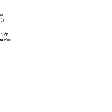
nó
của
g, áp
ửa vào