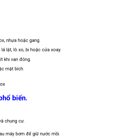
x, nhựa hoặc gang.
lá lật, lò xo, bi hoặc cửa xoay.
t khi van đóng.
c mặt bích.
phổ biến.
và chung cư.
au máy bơm để giữ nước mồi.