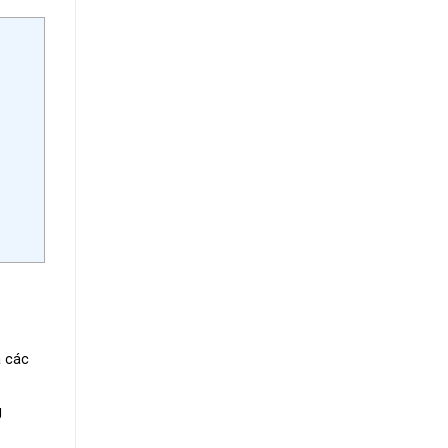
à các
g