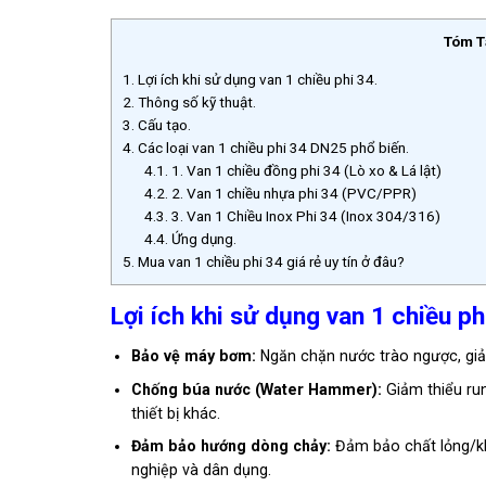
Tóm T
1.
Lợi ích khi sử dụng van 1 chiều phi 34.
2.
Thông số kỹ thuật.
3.
Cấu tạo.
4.
Các loại van 1 chiều phi 34 DN25 phổ biến.
4.1.
1. Van 1 chiều đồng phi 34 (Lò xo & Lá lật)
4.2.
2. Van 1 chiều nhựa phi 34 (PVC/PPR)
4.3.
3. Van 1 Chiều Inox Phi 34 (Inox 304/316)
4.4.
Ứng dụng.
5.
Mua van 1 chiều phi 34 giá rẻ uy tín ở đâu?
Lợi ích khi sử dụng van 1 chiều ph
Bảo vệ máy bơm:
Ngăn chặn nước trào ngược, giảm
Chống búa nước (Water Hammer):
Giảm thiểu ru
thiết bị khác.
Đảm bảo hướng dòng chảy:
Đảm bảo chất lỏng/khí
nghiệp và dân dụng.