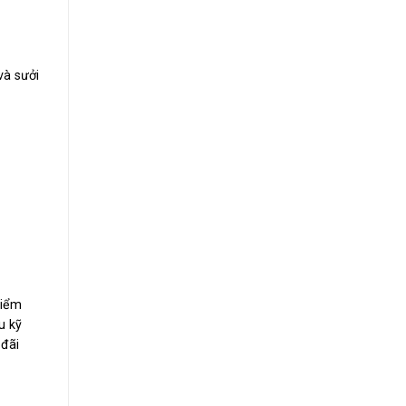
và sưởi
điểm
u kỹ
 đãi