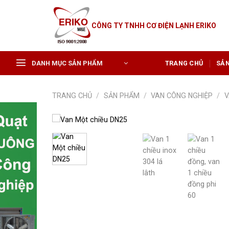
Skip
to
CÔNG TY TNHH CƠ ĐIỆN LẠNH ERIKO
content
DANH MỤC SẢN PHẨM
TRANG CHỦ
SẢ
TRANG CHỦ
/
SẢN PHẨM
/
VAN CÔNG NGHIỆP
/
V