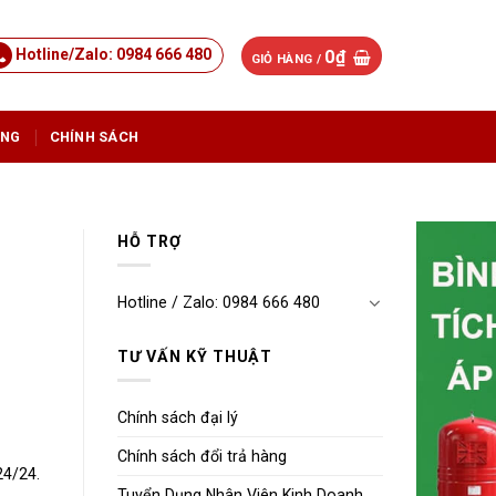
Hotline/Zalo: 0984 666 480
0
₫
GIỎ HÀNG /
ỤNG
CHÍNH SÁCH
HỖ TRỢ
Hotline / Zalo: 0984 666 480
TƯ VẤN KỸ THUẬT
Chính sách đại lý
Chính sách đổi trả hàng
24/24.
Tuyển Dụng Nhân Viên Kinh Doanh