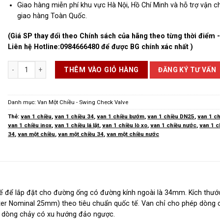
Giao hàng miễn phí khu vực Hà Nội, Hồ Chí Minh và hỗ trợ vận 
giao hàng Toàn Quốc.
(Giá SP thay đổi theo Chính sách của hãng theo từng thời điểm 
Liên hệ Hotline:
0984666480
để được BG chính xác nhất )
Van 1 Chiều Phi 34 số lượng
ĐĂNG KÝ TƯ VẤN
THÊM VÀO GIỎ HÀNG
Danh mục:
Van Một Chiều - Swing Check Valve
Thẻ:
van 1 chiều
,
van 1 chiều 34
,
van 1 chiều bướm
,
van 1 chiều DN25
,
van 1 ch
van 1 chiều inox
,
van 1 chiều lá lật
,
van 1 chiều lò xo
,
van 1 chiều nước
,
van 1 c
34
,
van một chiều
,
van một chiều 34
,
van một chiều nước
 kế để lắp đặt cho đường ống có đường kính ngoài là 34mm. Kích thướ
er Nominal 25mm) theo tiêu chuẩn quốc tế. Van chỉ cho phép dòng 
i dòng chảy có xu hướng đảo ngược.