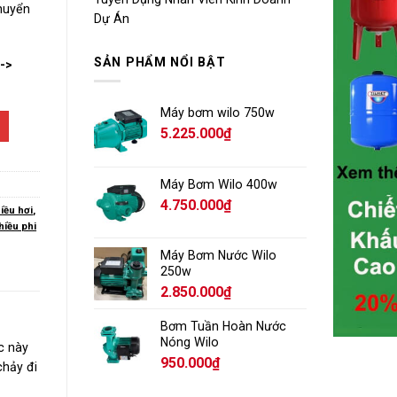
chuyển
Dự Án
SẢN PHẨM NỔI BẬT
-->
Máy bơm wilo 750w
5.225.000
₫
Máy Bơm Wilo 400w
4.750.000
₫
iều hơi
,
hiều phi
Máy Bơm Nước Wilo
250w
2.850.000
₫
Bơm Tuần Hoàn Nước
Nóng Wilo
c này
950.000
₫
chảy đi