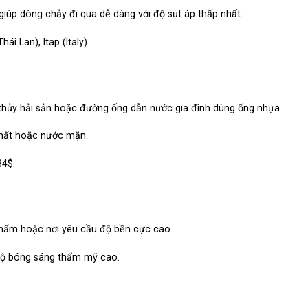
úp dòng chảy đi qua dễ dàng với độ sụt áp thấp nhất.
i Lan), Itap (Italy).
g thủy hải sản hoặc đường ống dẫn nước gia đình dùng ống nhựa.
chất hoặc nước mặn.
34$
.
hẩm hoặc nơi yêu cầu độ bền cực cao.
 độ bóng sáng thẩm mỹ cao.