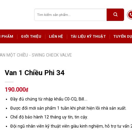
Tìm
kiếm:
N PHẨM
GIỚI THIỆU
LIÊN HỆ
TÀI LIỆU KỸ THUẬT
TUYỂN D
AN MỘT CHIỀU - SWING CHECK VALVE
Van 1 Chiều Phi 34
190.000
₫
Đầy đủ chứng từ nhập khẩu C0-CQ, Bill….
Được đổi mới sản phẩm 1 tuần khi phát hiện lỗi nhà sản xuất.
Chế độ bảo hành 12 tháng uy tín, tin cậy.
Đội ngũ nhân viên kỹ thuật viên giàu kinh nghiệm, hỗ trợ tư vấn 