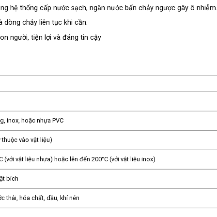
ong hệ thống cấp nước sạch, ngăn nước bẩn chảy ngược gây ô nhiễm
à dòng chảy liên tục khi cần.
 người, tiện lợi và đáng tin cậy
g, inox, hoặc nhựa PVC
y thuộc vào vật liệu)
 (với vật liệu nhựa) hoặc lên đến 200°C (với vật liệu inox)
ặt bích
 thải, hóa chất, dầu, khí nén