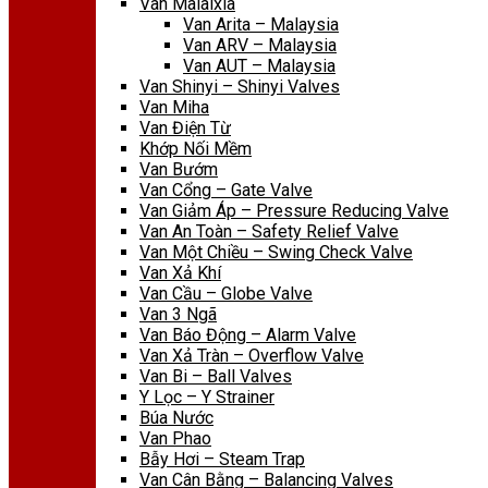
Van Malaixia
Van Arita – Malaysia
Van ARV – Malaysia
Van AUT – Malaysia
Van Shinyi – Shinyi Valves
Van Miha
Van Điện Từ
Khớp Nối Mềm
Van Bướm
Van Cổng – Gate Valve
Van Giảm Áp – Pressure Reducing Valve
Van An Toàn – Safety Relief Valve
Van Một Chiều – Swing Check Valve
Van Xả Khí
Van Cầu – Globe Valve
Van 3 Ngã
Van Báo Động – Alarm Valve
Van Xả Tràn – Overflow Valve
Van Bi – Ball Valves
Y Lọc – Y Strainer
Búa Nước
Van Phao
Bẫy Hơi – Steam Trap
Van Cân Bằng – Balancing Valves