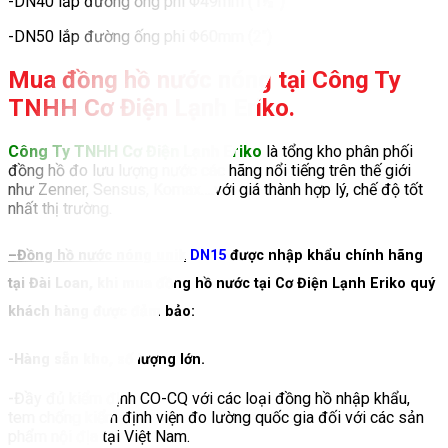
-DN40 lắp đường ống phi Φ49mm (1½”)
-DN50 lắp đường ống phi Φ60mm (2″)
Mua đồng hồ nước nóng tại Công Ty
TNHH Cơ Điện Lạnh Eriko.
Công Ty TNHH Cơ Điện Lạnh Eriko
là tổng kho phân phối
đồng hồ đo lưu lượng nước các hãng nổi tiếng trên thế giới
như Zenner, Sensus, Komax….với giá thành hợp lý, chế độ tốt
nhất thị trường.
–
Đồng hồ nước nóng unik
DN15
được nhập khẩu chính hãng
tại Đài Loan, khi mua đồng hồ nước tại Cơ Điện Lạnh Eriko quý
khách hàng được đảm bảo:
-Hàng sẵn kho, số lượng lớn.
-Đầy đủ kiểm định CO-CQ với các loại đồng hồ nhập khẩu,
tem chống kiểm định viện đo lường quốc gia đối với các sản
phẩm nội địa tại Việt Nam.