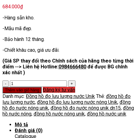
684.000
₫
-Hàng sẵn kho.
-Mẫu mã đẹp.
-Bảo hành 12 tháng.
-Chiết khâu cao, giá ưu đãi.
(Giá SP thay đổi theo Chính sách của hãng theo từng thời
điểm --> Liên hệ Hotline:
0984666480
để được BG chính
xác nhất )
Đồng
hồ
Đăng ký tư vấn
Thêm vào giỏ hàng
nước
Danh mục:
Đồng hồ đo lưu lượng nước Unik
Thẻ:
đồng hồ đo
nóng
lưu lượng nước
,
đồng hồ đo lưu lượng nước nóng Unik
,
đồng
Unik
hồ đo nước nóng unik
,
đồng hồ đo nước nóng unik dn15
,
đồng
DN15
hồ nước nóng
,
đồng hồ nước nóng unik
,
đồng hồ nước unik
số
lượng
Mô tả
Đánh giá (0)
Catalogue