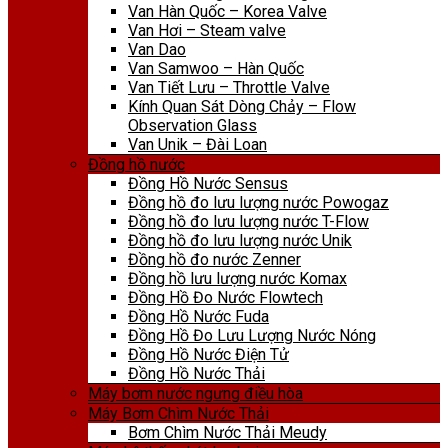
Van Hàn Quốc – Korea Valve
Van Hơi – Steam valve
Van Dao
Van Samwoo – Hàn Quốc
Van Tiết Lưu – Throttle Valve
Kính Quan Sát Dòng Chảy – Flow
Observation Glass
Van Unik – Đài Loan
Đồng hồ nước
Đồng Hồ Nước Sensus
Đồng hồ đo lưu lượng nước Powogaz
Đồng hồ đo lưu lượng nước T-Flow
Đồng hồ đo lưu lượng nước Unik
Đồng hồ đo nước Zenner
Đồng hồ lưu lượng nước Komax
Đồng Hồ Đo Nước Flowtech
Đồng Hồ Nước Fuda
Đồng Hồ Đo Lưu Lượng Nước Nóng
Đồng Hồ Nước Điện Tử
Đồng Hồ Nước Thải
Máy bơm nước ngưng điều hòa
Máy Bơm Chìm Nước Thải
Bơm Chìm Nước Thải Meudy