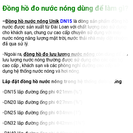
Đồng hồ đo nước nóng dùng để làm gì?
–
Đồng hồ nước nóng Unik
DN15
là dòng sản phẩm đồng hồ
nước được sản xuất từ Đài Loan với chất lượng cao sử dụng
cho khách sạn, chung cư cao cấp chuyên sử dụng với máy
nước nóng năng lượng mặt trời, nước thải nhà máy dệt nhuộm
đã qua sử lý.
-Ngoài ra,
đồng hồ đo lưu lượng nước nóng
còn dùng để đo
lưu lượng nước nóng thường được sử dụng cho các căn hộ
cao cấp , khách sạn và các phòng nghỉ dưỡng cao cấp sử
dụng hệ thống nước nóng và hơi nóng.
Lắp đặt đồng hồ nước nóng trong hệ thống đường ống
-DN15 lắp đường ống phi Φ21mm (½”)
-DN20 lắp đường ống phi Φ27mm (¾”)
-DN25 lắp đường ống phi Φ34mm (1″)
-DN32 lắp đường ống phi Φ42mm (1¼”)