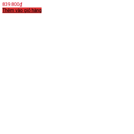
839.800
₫
Thêm vào giỏ hàng