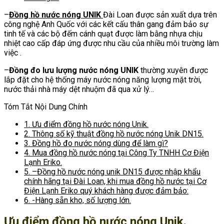
–
Đồng hồ nước nóng UNIK
Đài Loan được sản xuất dựa trên
công nghệ Anh Quốc với các kết cấu thân gang đảm bảo sự
tinh tế và các bộ đếm cánh quạt được làm bằng nhựa chịu
nhiệt cao cấp đáp ứng được nhu cầu của nhiều môi trường làm
việc .
–
Đồng đo lưu lượng nước nóng UNIK
thường xuyên được
lắp đặt cho hệ thống máy nước nóng năng lượng mặt trời,
nước thải nhà máy dệt nhuộm đã qua xử lý…
Tóm Tắt Nội Dung Chính
1.
Ưu điểm đồng hồ nước nóng Unik.
2.
Thông số kỹ thuật đồng hồ nước nóng Unik DN15.
3.
Đồng hồ đo nước nóng dùng để làm gì?
4.
Mua đồng hồ nước nóng tại Công Ty TNHH Cơ Điện
Lạnh Eriko.
5.
–Đồng hồ nước nóng unik DN15 được nhập khẩu
chính hãng tại Đài Loan, khi mua đồng hồ nước tại Cơ
Điện Lạnh Eriko quý khách hàng được đảm bảo:
6.
-Hàng sẵn kho, số lượng lớn.
Ưu điểm đồng hồ nước nóng Unik.