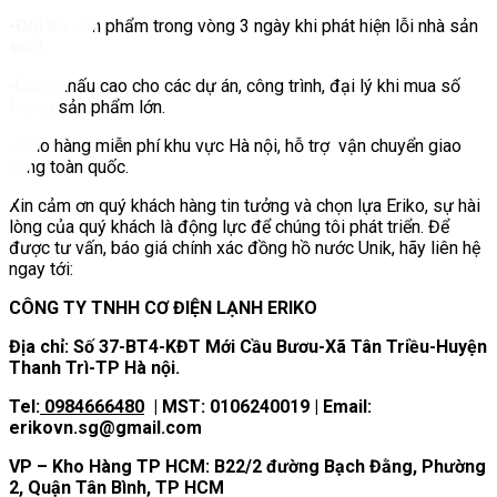
-Đổi trả sản phẩm trong vòng 3 ngày khi phát hiện lỗi nhà sản
suất.
-Chiết khấu cao cho các dự án, công trình, đại lý khi mua số
lượng sản phẩm lớn.
-Giao hàng miễn phí khu vực Hà nội, hỗ trợ vận chuyển giao
hàng toàn quốc.
Xin cảm ơn quý khách hàng tin tưởng và chọn lựa Eriko, sự hài
lòng của quý khách là động lực để chúng tôi phát triển. Để
được tư vấn, báo giá chính xác đồng hồ nước Unik, hãy liên hệ
ngay tới:
CÔNG TY TNHH CƠ ĐIỆN LẠNH ERIKO
Địa chỉ: Số 37-BT4-KĐT Mới Cầu Bươu-Xã Tân Triều-Huyện
Thanh Trì-TP Hà nội.
Tel:
0984666480
| MST: 0106240019 | Email:
erikovn.sg@gmail.com
VP – Kho Hàng TP HCM: B22/2 đường Bạch Đằng, Phường
2, Quận Tân Bình, TP HCM