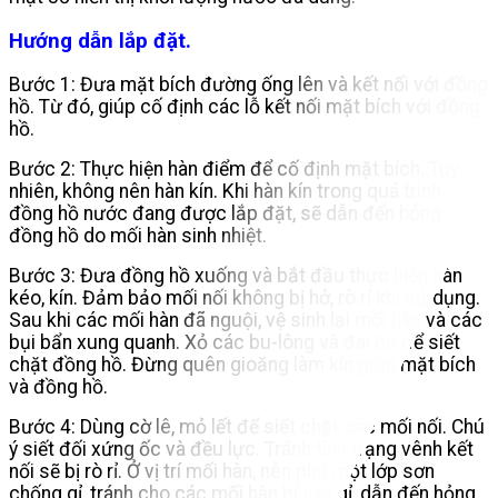
Hướng dẫn lắp đặt.
Bước 1: Đưa mặt bích đường ống lên và kết nối với đồng
hồ. Từ đó, giúp cố định các lỗ kết nối mặt bích với đồng
hồ.
Bước 2: Thực hiện hàn điểm để cố định mặt bích. Tuy
nhiên, không nên hàn kín. Khi hàn kín trong quá trình
đồng hồ nước đang được lắp đặt, sẽ dẫn đến hỏng
đồng hồ do mối hàn sinh nhiệt.
Bước 3: Đưa đồng hồ xuống và bắt đầu thực hiện hàn
kéo, kín. Đảm bảo mối nối không bị hở, rò rỉ khi sử dụng.
Sau khi các mối hàn đã nguội, vệ sinh lại mối hàn và các
bụi bẩn xung quanh. Xỏ các bu-lông và đai ốc để siết
chặt đồng hồ. Đừng quên gioăng làm kín giữa mặt bích
và đồng hồ.
Bước 4: Dùng cờ lê, mỏ lết để siết chặt các mối nối. Chú
ý siết đối xứng ốc và đều lực. Tránh tình trạng vênh kết
nối sẽ bị rò rỉ. Ở vị trí mối hàn, nên phủ một lớp sơn
chống gỉ, tránh cho các mối hàn bị han gỉ, dẫn đến hỏng