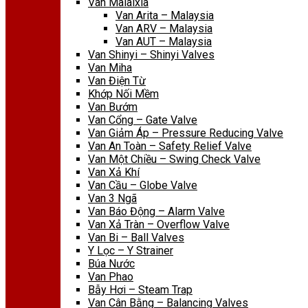
Van Malaixia
Van Arita – Malaysia
Van ARV – Malaysia
Van AUT – Malaysia
Van Shinyi – Shinyi Valves
Van Miha
Van Điện Từ
Khớp Nối Mềm
Van Bướm
Van Cổng – Gate Valve
Van Giảm Áp – Pressure Reducing Valve
Van An Toàn – Safety Relief Valve
Van Một Chiều – Swing Check Valve
Van Xả Khí
Van Cầu – Globe Valve
Van 3 Ngã
Van Báo Động – Alarm Valve
Van Xả Tràn – Overflow Valve
Van Bi – Ball Valves
Y Lọc – Y Strainer
Búa Nước
Van Phao
Bẫy Hơi – Steam Trap
Van Cân Bằng – Balancing Valves