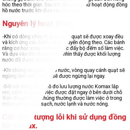
hóc theo thời gian. Sau khi lắp xong, thử hoạt động đồng
hồ nước trước khi đưa vào sử dụng.
Nguyên lý hoạt động.
-Khi có dòng chảy đi qua, cánh quạt sẽ được xoay đều
và kích ứng các bánh răng chuyển động theo. Các bánh
răng cơ học xoay tròn sẽ thúc đẩy bộ đếm số làm việc.
Và dựa vào đó chúng ta sẽ nhìn thấy được khối lượng
nước đã được sử dụng.
-Khi chúng ta ngừng cấp nước, vòng quay cánh quạt sẽ
ngừng làm việc. Và nó sẽ được ngừng lại ngay.
-Đối với dòng đồng hồ đo lưu lượng nước Komax lắp
ren, cánh quạt làm việc được đặt ngay ở bên dưới chỗ
thân đồng hồ. Và chúng thường được làm việc ở trong
môi trường nước sạch, nước lạnh và nước nóng.
Các hiện tượng lỗi khi sử dụng đồng
hồ komax.