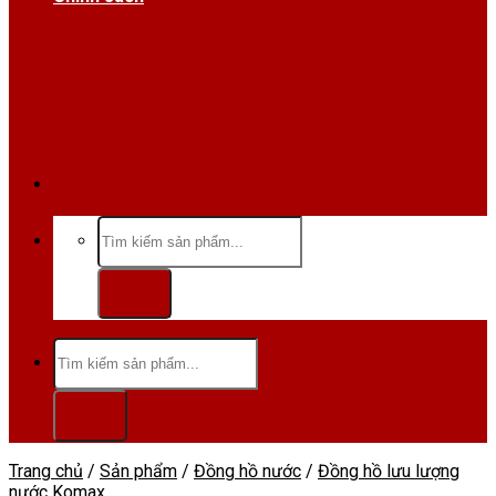
Hotline/Zalo:0984 666 480
Tìm
kiếm:
Tìm
kiếm:
Trang chủ
/
Sản phẩm
/
Đồng hồ nước
/
Đồng hồ lưu lượng
nước Komax