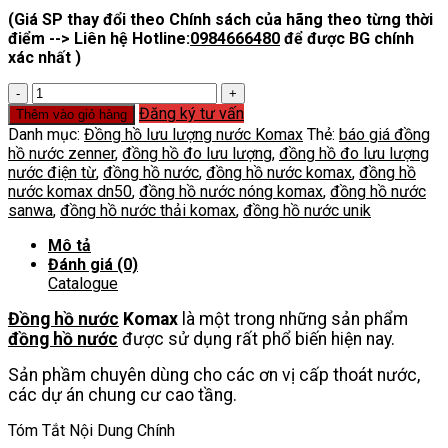
(Giá SP thay đổi theo Chính sách của hãng theo từng thời
điểm --> Liên hệ Hotline:
0984666480
để được BG chính
xác nhất )
Đồng
hồ
Đăng ký tư vấn
Thêm vào giỏ hàng
nước
Danh mục:
Đồng hồ lưu lượng nước Komax
Thẻ:
báo giá đồng
Komax
hồ nước zenner
,
đồng hồ đo lưu lượng
,
đồng hồ đo lưu lượng
số
nước điện từ
,
đồng hồ nước
,
đồng hồ nước komax
,
đồng hồ
lượng
nước komax dn50
,
đồng hồ nước nóng komax
,
đồng hồ nước
sanwa
,
đồng hồ nước thải komax
,
đồng hồ nước unik
Mô tả
Đánh giá (0)
Catalogue
Đồng hồ nước
Komax
là một trong những sản phẩm
đồng hồ nước
được sử dụng rất phổ biến hiện nay.
Sản phầm chuyên dùng cho các ơn vị cấp thoát nước,
các dự án chung cư cao tầng.
Tóm Tắt Nội Dung Chính