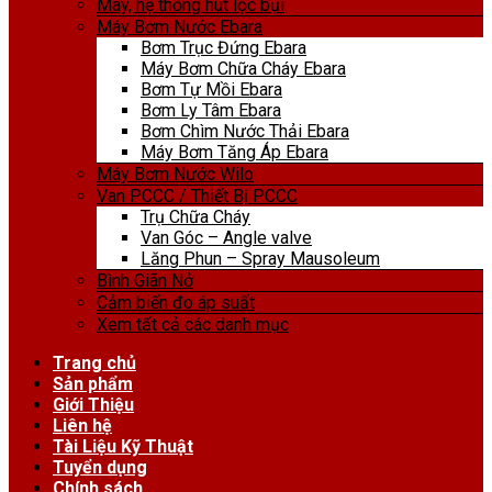
Máy, hệ thống hút lọc bụi
Máy Bơm Nước Ebara
Bơm Trục Đứng Ebara
Máy Bơm Chữa Cháy Ebara
Bơm Tự Mồi Ebara
Bơm Ly Tâm Ebara
Bơm Chìm Nước Thải Ebara
Máy Bơm Tăng Áp Ebara
Máy Bơm Nước Wilo
Van PCCC / Thiết Bị PCCC
Trụ Chữa Cháy
Van Góc – Angle valve
Lăng Phun – Spray Mausoleum
Bình Giãn Nở
Cảm biến đo áp suất
Xem tất cả các danh mục
Trang chủ
Sản phẩm
Giới Thiệu
Liên hệ
Tài Liệu Kỹ Thuật
Tuyển dụng
Chính sách