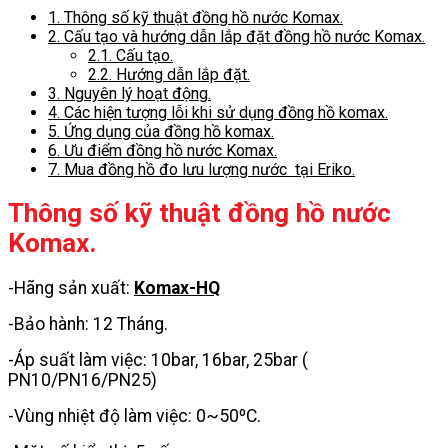
1.
Thông số kỹ thuật đồng hồ nước Komax.
2.
Cấu tạo và hướng dẫn lắp đặt đồng hồ nước Komax.
2.1.
Cấu tạo.
2.2.
Hướng dẫn lắp đặt.
3.
Nguyên lý hoạt động.
4.
Các hiện tượng lỗi khi sử dụng đồng hồ komax.
5.
Ứng dụng của đồng hồ komax.
6.
Ưu điểm đồng hồ nước Komax.
7.
Mua đồng hồ đo lưu lượng nước tại Eriko.
Thông số kỹ thuật đồng hồ nước
Komax.
-Hãng sản xuất:
Komax-HQ
-Bảo hành: 12 Tháng.
-Áp suất làm việc: 10bar, 16bar, 25bar (
PN10/PN16/PN25)
-Vùng nhiệt độ làm việc: 0~50ºC.