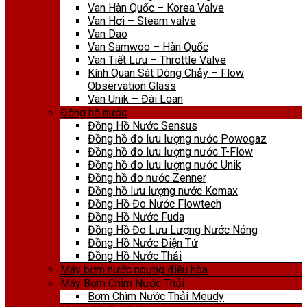
Van Hàn Quốc – Korea Valve
Van Hơi – Steam valve
Van Dao
Van Samwoo – Hàn Quốc
Van Tiết Lưu – Throttle Valve
Kính Quan Sát Dòng Chảy – Flow
Observation Glass
Van Unik – Đài Loan
Đồng hồ nước
Đồng Hồ Nước Sensus
Đồng hồ đo lưu lượng nước Powogaz
Đồng hồ đo lưu lượng nước T-Flow
Đồng hồ đo lưu lượng nước Unik
Đồng hồ đo nước Zenner
Đồng hồ lưu lượng nước Komax
Đồng Hồ Đo Nước Flowtech
Đồng Hồ Nước Fuda
Đồng Hồ Đo Lưu Lượng Nước Nóng
Đồng Hồ Nước Điện Tử
Đồng Hồ Nước Thải
Máy bơm nước ngưng điều hòa
Máy Bơm Chìm Nước Thải
Bơm Chìm Nước Thải Meudy