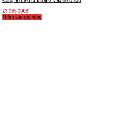
Đồng hồ điện tử turbine Maxiflo DN50
23.085.000
₫
Thêm vào giỏ hàng