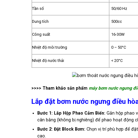
Tần số
50/60 Hz
Dung tích
500cc
Công suất
16-30W
Nhiệt độ môi trường
0 – 50°C
Nhiệt độ nước thải
< 20°C
>>>> Tham khảo sản phẩm
máy bơm nước ngưng đi
Lắp đặt bơm nước ngưng điều hò
Bước 1: Lắp Hộp Phao Cảm Biến:
Gắn hộp phao v
cân bằng (không bị nghiêng) để phao hoạt động ch
Bước 2: Đặt Block Bơm:
Chọn vị trí phù hợp để đặ
cao.