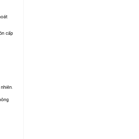
hoát
ồn cấp
ự
nhiên.
hông