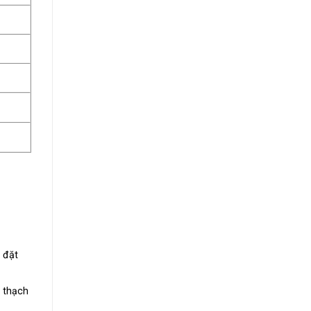
 đặt
n thạch