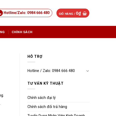
Hotline/Zalo: 0984 666 480
0
₫
GIỎ HÀNG /
ỤNG
CHÍNH SÁCH
HỖ TRỢ
Hotline / Zalo: 0984 666 480
TƯ VẤN KỸ THUẬT
ng.
Chính sách đại lý
.
Chính sách đổi trả hàng
Tuyển Dụng Nhân Viên Kinh Doanh