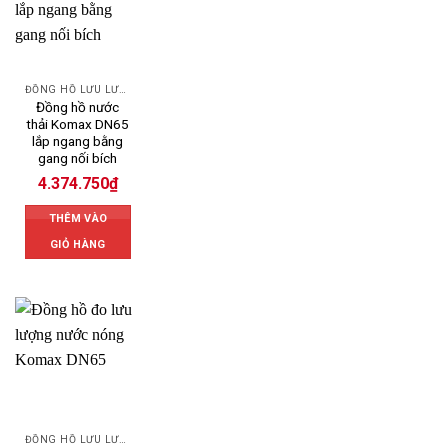
ĐỒNG HỒ LƯU LƯỢNG NƯỚC KOMAX
Đồng hồ nước
thải Komax DN65
lắp ngang bằng
gang nối bích
4.374.750
₫
THÊM VÀO
GIỎ HÀNG
ĐỒNG HỒ LƯU LƯỢNG NƯỚC KOMAX