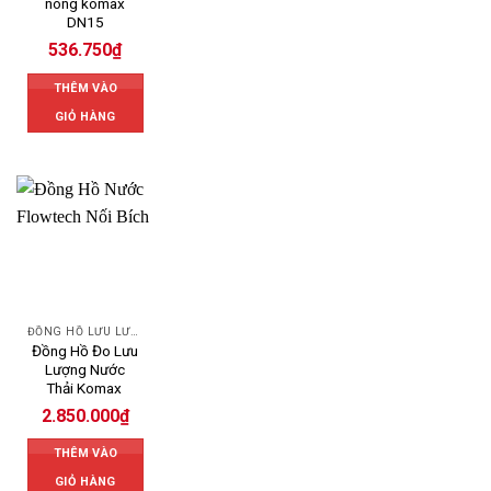
nóng komax
DN15
536.750
₫
THÊM VÀO
GIỎ HÀNG
ĐỒNG HỒ LƯU LƯỢNG NƯỚC KOMAX
Đồng Hồ Đo Lưu
Lượng Nước
Thải Komax
2.850.000
₫
THÊM VÀO
GIỎ HÀNG