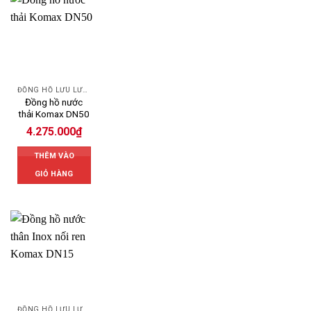
ĐỒNG HỒ LƯU LƯỢNG NƯỚC KOMAX
Đồng hồ nước
thải Komax DN50
4.275.000
₫
THÊM VÀO
GIỎ HÀNG
ĐỒNG HỒ LƯU LƯỢNG NƯỚC KOMAX