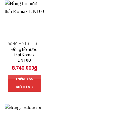
ĐỒNG HỒ LƯU LƯỢNG NƯỚC KOMAX
Đồng hồ nước
thải Komax
DN100
8.740.000
₫
THÊM VÀO
GIỎ HÀNG