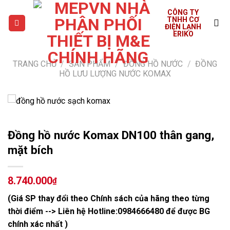
Skip
CÔNG TY
to
TNHH CƠ
ĐIỆN LẠNH
content
ERIKO
TRANG CHỦ
/
SẢN PHẨM
/
ĐỒNG HỒ NƯỚC
/
ĐỒNG
HỒ LƯU LƯỢNG NƯỚC KOMAX
Đồng hồ nước Komax DN100 thân gang,
mặt bích
8.740.000
₫
(Giá SP thay đổi theo Chính sách của hãng theo từng
thời điểm --> Liên hệ Hotline:
0984666480
để được BG
chính xác nhất )