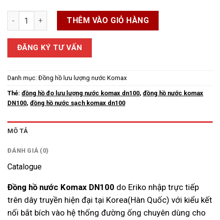
Đồng hồ nước Komax DN100 thân gang, mặt bích số lượng
THÊM VÀO GIỎ HÀNG
ĐĂNG KÝ TƯ VẤN
Danh mục:
Đồng hồ lưu lượng nước Komax
Thẻ:
đồng hồ đo lưu lượng nước komax dn100
,
đồng hồ nước komax
DN100
,
đồng hồ nước sạch komax dn100
MÔ TẢ
ĐÁNH GIÁ (0)
Catalogue
Đồng hồ nước Komax DN100
do Eriko nhập trực tiếp
trên dây truyền hiện đại tại Korea(Hàn Quốc) với kiểu kết
nối bắt bích vào hệ thống đường ống chuyên dùng cho