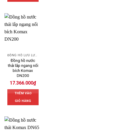
ĐỒNG HỒ LƯU LƯỢNG NƯỚC KOMAX
Đồng hồ nước
thải lắp ngang nối
bích Komax
DN200
17.366.000
₫
THÊM VÀO
GIỎ HÀNG