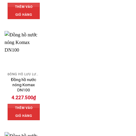
THÊM VÀO
GIỎ HÀNG
ĐỒNG HỒ LƯU LƯỢNG NƯỚC KOMAX
Đồng hồ nước
nóng Komax
DN100
4.227.500
₫
THÊM VÀO
GIỎ HÀNG