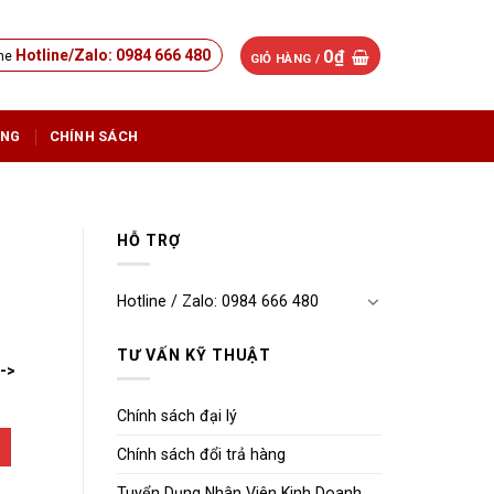
0
₫
Hotline/Zalo: 0984 666 480
GIỎ HÀNG /
ỤNG
CHÍNH SÁCH
HỖ TRỢ
Hotline / Zalo: 0984 666 480
TƯ VẤN KỸ THUẬT
-->
Chính sách đại lý
Chính sách đổi trả hàng
Tuyển Dụng Nhân Viên Kinh Doanh