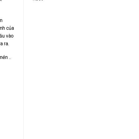
an
ỉnh của
đầu vào
a ra.
nén ..