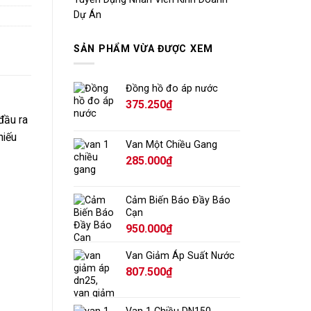
Dự Án
SẢN PHẨM VỪA ĐƯỢC XEM
Đồng hồ đo áp nước
375.250
₫
đầu ra
hiếu
Van Một Chiều Gang
285.000
₫
Cảm Biến Báo Đầy Báo
Cạn
950.000
₫
Van Giảm Áp Suất Nước
807.500
₫
Van 1 Chiều DN150