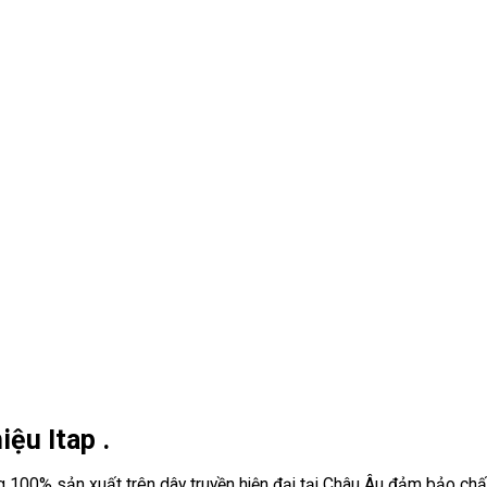
iệu Itap .
 100% sản xuất trên dây truyền hiện đại tại Châu Âu đảm bảo chấ