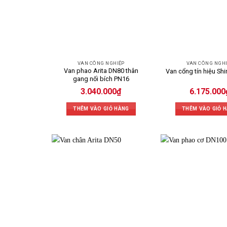
VAN CÔNG NGHIỆP
VAN CÔNG NGH
Van phao Arita DN80 thân
Van cổng tín hiệu Sh
gang nối bích PN16
3.040.000
₫
6.175.000
THÊM VÀO GIỎ HÀNG
THÊM VÀO GIỎ 