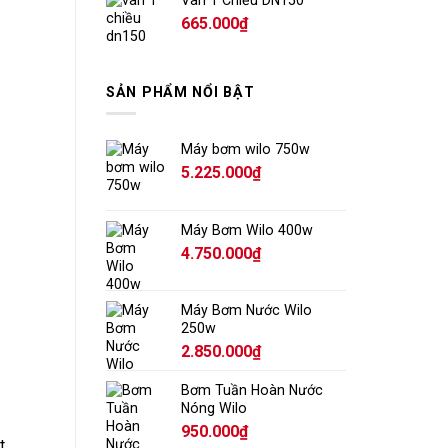
665.000
₫
SẢN PHẨM NỔI BẬT
Máy bơm wilo 750w
5.225.000
₫
Máy Bơm Wilo 400w
4.750.000
₫
Máy Bơm Nước Wilo
250w
2.850.000
₫
Bơm Tuần Hoàn Nước
Nóng Wilo
950.000
₫
t