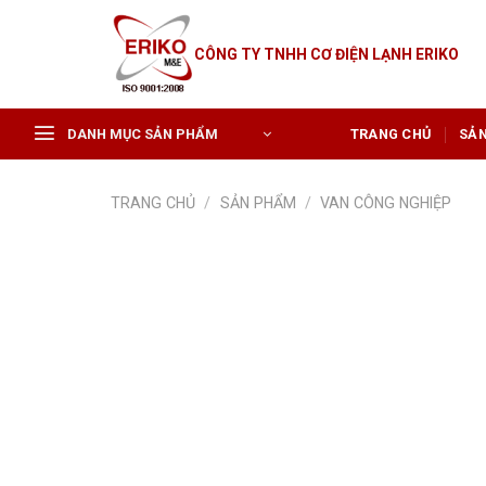
Skip
to
CÔNG TY TNHH CƠ ĐIỆN LẠNH ERIKO
content
DANH MỤC SẢN PHẨM
TRANG CHỦ
SẢ
TRANG CHỦ
/
SẢN PHẨM
/
VAN CÔNG NGHIỆP