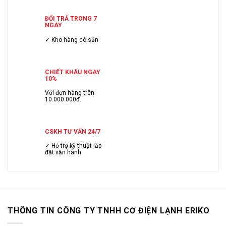
ĐỔI TRẢ TRONG 7
NGÀY
✓ Kho hàng có sẳn
CHIẾT KHẤU NGAY
10%
Với đơn hàng trên
10.000.000đ.
CSKH TƯ VẤN 24/7
✓ Hỗ trợ kỹ thuật lắp
đặt vận hành
THÔNG TIN CÔNG TY TNHH CƠ ĐIỆN LẠNH ERIKO