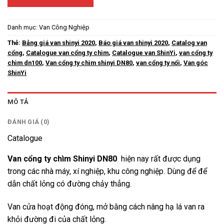
Danh mục:
Van Công Nghiệp
Thẻ:
Bảng giá van shinyi 2020
,
Báo giá van shinyi 2020
,
Catalog van
cổng
,
Catalogue van cổng ty chìm
,
Catalogue van ShinYi
,
van cổng ty
chìm dn100
,
Van cổng ty chìm shinyi DN80
,
van cổng ty nổi
,
Van góc
ShinYi
MÔ TẢ
ĐÁNH GIÁ (0)
Catalogue
Van cổng ty chìm
Shinyi DN80
hiện nay rất được dụng
trong các nhà máy, xí nghiệp, khu công nghiệp. Dùng để để
dẫn chất lỏng có đường chảy thẳng.
Van cửa hoạt động đóng, mở bằng cách nâng hạ lá van ra
khỏi đường đi của chất lỏng.