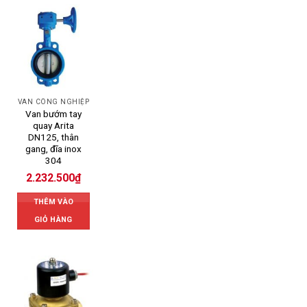
VAN CÔNG NGHIỆP
Van bướm tay
quay Arita
DN125, thân
gang, đĩa inox
304
2.232.500
₫
THÊM VÀO
GIỎ HÀNG