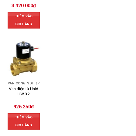
3.420.000
₫
THÊM VÀO
GIỎ HÀNG
VAN CÔNG NGHIỆP
Van điện từ Unid
UW 32
926.250
₫
THÊM VÀO
GIỎ HÀNG