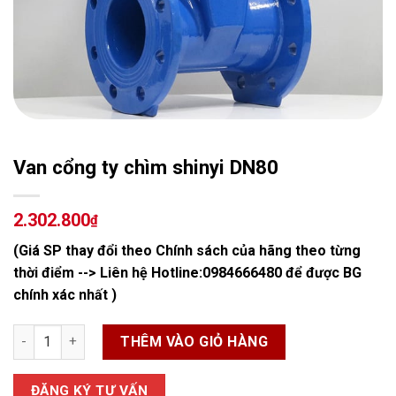
Van cổng ty chìm shinyi DN80
2.302.800
₫
(Giá SP thay đổi theo Chính sách của hãng theo từng
thời điểm --> Liên hệ Hotline:
0984666480
để được BG
chính xác nhất )
Van cổng ty chìm shinyi DN80 số lượng
THÊM VÀO GIỎ HÀNG
ĐĂNG KÝ TƯ VẤN