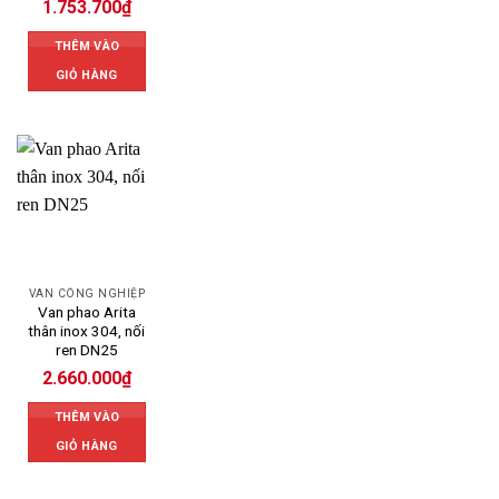
1.753.700
₫
THÊM VÀO
GIỎ HÀNG
VAN CÔNG NGHIỆP
Van phao Arita
thân inox 304, nối
ren DN25
2.660.000
₫
THÊM VÀO
GIỎ HÀNG