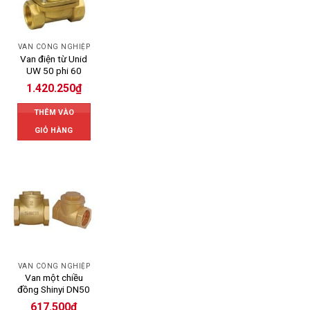
VAN CÔNG NGHIỆP
Van điện từ Unid
UW 50 phi 60
1.420.250
₫
THÊM VÀO
GIỎ HÀNG
VAN CÔNG NGHIỆP
Van một chiều
đồng Shinyi DN50
617.500
₫