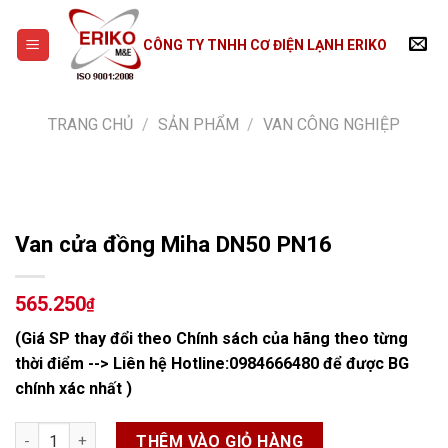
Skip
to
CÔNG TY TNHH CƠ ĐIỆN LẠNH ERIKO
content
TRANG CHỦ
/
SẢN PHẨM
/
VAN CÔNG NGHIỆP
Van cửa đồng Miha DN50 PN16
565.250
₫
(Giá SP thay đổi theo Chính sách của hãng theo từng
thời điểm --> Liên hệ Hotline:
0984666480
để được BG
chính xác nhất )
Van cửa đồng Miha DN50 PN16 số lượng
THÊM VÀO GIỎ HÀNG