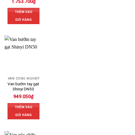
1.753.700
₫
THÊM VÀO
GIỎ HÀNG
VAN CÔNG NGHIỆP
Van bướm tay gạt
Shinyi DN50
949.050
₫
THÊM VÀO
GIỎ HÀNG