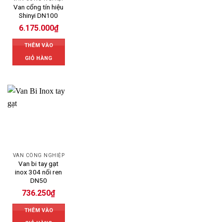
Van cổng tín hiệu
Shinyi DN100
6.175.000
₫
THÊM VÀO
GIỎ HÀNG
VAN CÔNG NGHIỆP
Van bi tay gạt
inox 304 nối ren
DN50
736.250
₫
THÊM VÀO