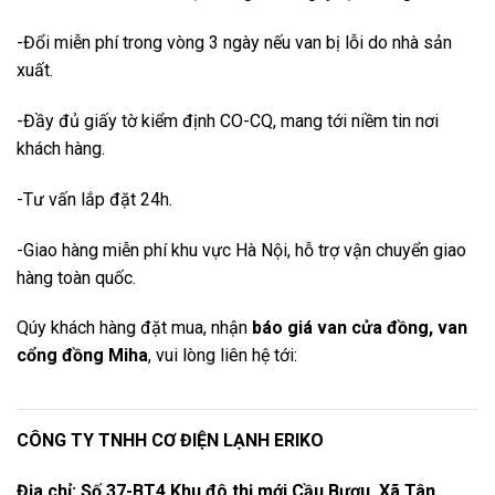
-Đổi miễn phí trong vòng 3 ngày nếu van bị lỗi do nhà sản
xuất.
-Đầy đủ giấy tờ kiểm định CO-CQ, mang tới niềm tin nơi
khách hàng.
-Tư vấn lắp đặt 24h.
-Giao hàng miễn phí khu vực Hà Nội, hỗ trợ vận chuyển giao
hàng toàn quốc.
Qúy khách hàng đặt mua, nhận
báo giá van cửa đồng, van
cổng đồng Miha
, vui lòng liên hệ tới:
CÔNG TY TNHH CƠ ĐIỆN LẠNH ERIKO
Địa chỉ: Số 37-BT4 Khu đô thị mới Cầu Bươu, Xã Tân