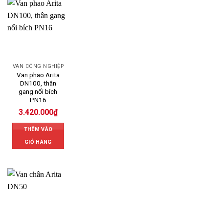
VAN CÔNG NGHIỆP
Van phao Arita
DN100, thân
gang nối bích
PN16
3.420.000
₫
THÊM VÀO
GIỎ HÀNG