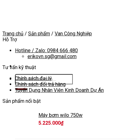
Skip
to
content
Trang chủ
/
Sản phẩm
/
Van Công Nghiệp
Hỗ Trợ
Hotline / Zalo: 0984 666 480
erikovn.sg@gmail.com
Tư vấn kỹ thuật
Tìm
Chính sách đại lý
kiếm:
Chính sách đổi trả hàng
Tuyển Dụng Nhân Viên Kinh Doanh Dự Án
Sản phẩm nổi bật
Máy bơm wilo 750w
5.225.000
₫