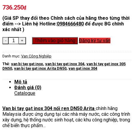
736.250
₫
(Giá SP thay đổi theo Chính sách của hãng theo từng thời
điểm --> Liên hệ Hotline:
0984666480
để được BG chính
xác nhất )
Van bi tay gạt inox 304 nối ren DN50 số lượng
Đăng ký tư vấn
Thêm vào giỏ hàng
Danh mục:
Van Công Nghiệp
Thẻ:
van bi tay gạt inox
,
van bi tay gạt inox 304
,
van bi tay gạt inox 305
DN50
,
van bi tay gạt inox Arita DN50
,
van gạt inox 304
Mô tả
Đánh giá (0)
Catalogue
Van bi tay gạt inox 304 nối ren DN50 Arita
chính hãng
Malaysia được ứng dụng tại các nhà máy nước, các công trình
xây dựng, hệ thống nước sinh hoạt, các khu công nghiệp, trong
chế biến thực phẩm…