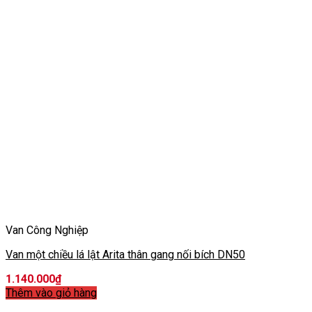
Van Công Nghiệp
Van một chiều lá lật Arita thân gang nối bích DN50
1.140.000
₫
Thêm vào giỏ hàng