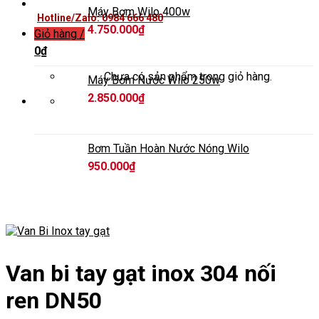
Máy Bơm Wilo 400w
Hotline/Zalo: 0984 666 480
4.750.000
₫
Giỏ hàng /
0
₫
Chưa có sản phẩm trong giỏ hàng.
Máy Bơm Nước Wilo 250w
2.850.000
₫
Bơm Tuần Hoàn Nước Nóng Wilo
950.000
₫
Van bi tay gạt inox 304 nối
ren DN50