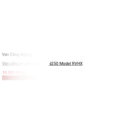
Van Công Nghiệp
Van cổng ty chìm Shinyi DN250 Model RVHX
10.925.000
₫
Thêm vào giỏ hàng