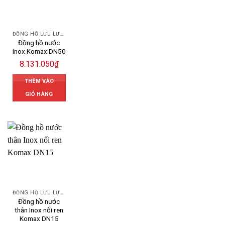
ĐỒNG HỒ LƯU LƯỢNG NƯỚC KOMAX
Đồng hồ nước
inox Komax DN50
8.131.050
₫
THÊM VÀO
GIỎ HÀNG
ĐỒNG HỒ LƯU LƯỢNG NƯỚC KOMAX
Đồng hồ nước
thân Inox nối ren
Komax DN15