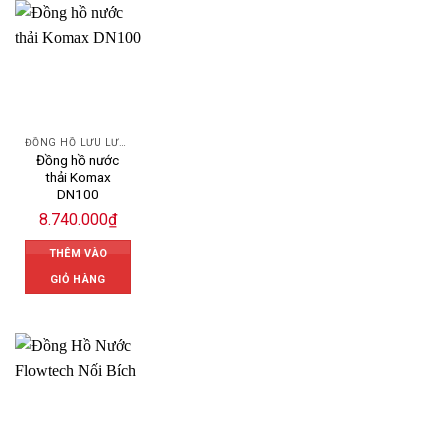
ĐỒNG HỒ LƯU LƯỢNG NƯỚC KOMAX
Đồng hồ nước
thải Komax
DN100
8.740.000
₫
THÊM VÀO
GIỎ HÀNG