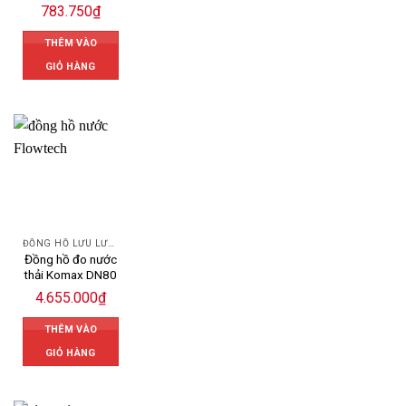
783.750
₫
THÊM VÀO
GIỎ HÀNG
ĐỒNG HỒ LƯU LƯỢNG NƯỚC KOMAX
Đồng hồ đo nước
thải Komax DN80
4.655.000
₫
THÊM VÀO
GIỎ HÀNG