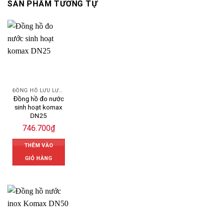
SẢN PHẨM TƯƠNG TỰ
ĐỒNG HỒ LƯU LƯỢNG NƯỚC KOMAX
Đồng hồ đo nước
sinh hoạt komax
DN25
746.700
₫
THÊM VÀO
GIỎ HÀNG