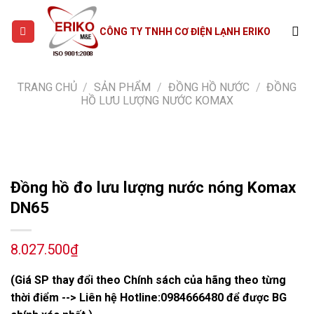
Skip
to
CÔNG TY TNHH CƠ ĐIỆN LẠNH ERIKO
content
TRANG CHỦ
/
SẢN PHẨM
/
ĐỒNG HỒ NƯỚC
/
ĐỒNG
HỒ LƯU LƯỢNG NƯỚC KOMAX
Đồng hồ đo lưu lượng nước nóng Komax
DN65
8.027.500
₫
(Giá SP thay đổi theo Chính sách của hãng theo từng
thời điểm --> Liên hệ Hotline:
0984666480
để được BG