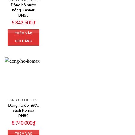
Đồng hồ nước
nóng Zenner
DN65
5.842.500
₫
THÊM VÀO
GIỎ HÀNG
ĐỒNG HỒ LƯU LƯỢNG NƯỚC KOMAX
Đồng hồ đo nước
sạch Komax
DN80
8.740.000
₫
THÊM VÀO