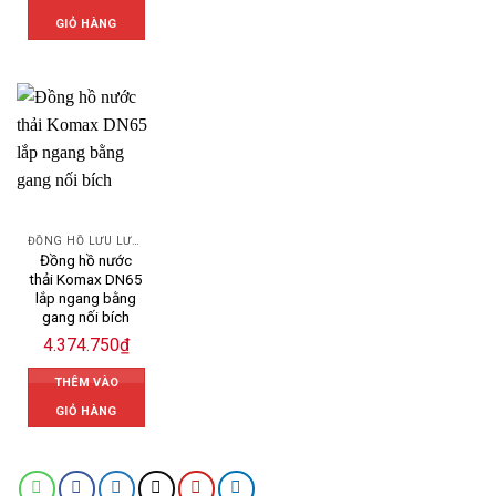
GIỎ HÀNG
ĐỒNG HỒ LƯU LƯỢNG NƯỚC KOMAX
Đồng hồ nước
thải Komax DN65
lắp ngang bằng
gang nối bích
4.374.750
₫
THÊM VÀO
GIỎ HÀNG