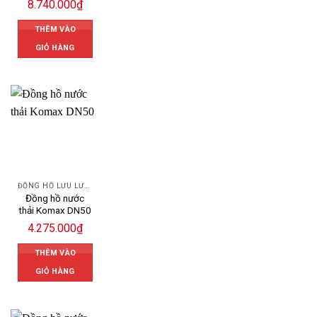
8.740.000
₫
THÊM VÀO
GIỎ HÀNG
ĐỒNG HỒ LƯU LƯỢNG NƯỚC KOMAX
Đồng hồ nước
thải Komax DN50
4.275.000
₫
THÊM VÀO
GIỎ HÀNG