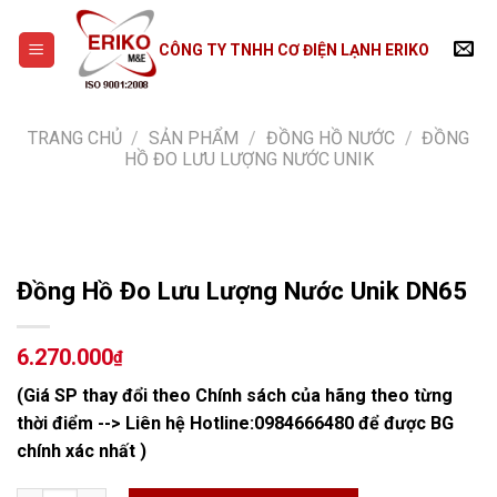
Skip
to
CÔNG TY TNHH CƠ ĐIỆN LẠNH ERIKO
content
TRANG CHỦ
/
SẢN PHẨM
/
ĐỒNG HỒ NƯỚC
/
ĐỒNG
HỒ ĐO LƯU LƯỢNG NƯỚC UNIK
Đồng Hồ Đo Lưu Lượng Nước Unik DN65
6.270.000
₫
(Giá SP thay đổi theo Chính sách của hãng theo từng
thời điểm --> Liên hệ Hotline:
0984666480
để được BG
chính xác nhất )