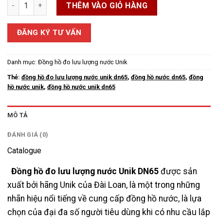
Đồng Hồ Đo Lưu Lượng Nước Unik DN65 số lượng
THÊM VÀO GIỎ HÀNG
ĐĂNG KÝ TƯ VẤN
Danh mục:
Đồng hồ đo lưu lượng nước Unik
Thẻ:
đồng hồ đo lưu lượng nước unik dn65
,
đồng hồ nước dn65
,
đồng
hồ nước unik
,
đồng hồ nước unik dn65
MÔ TẢ
ĐÁNH GIÁ (0)
Catalogue
Đồng hồ đo lưu lượng nước Unik DN65
được sản
xuất bởi hãng Unik của Đài Loan, là một trong những
nhãn hiệu nổi tiếng về cung cấp đồng hồ nước, là lựa
chọn của đại đa số người tiêu dùng khi có nhu cầu lắp