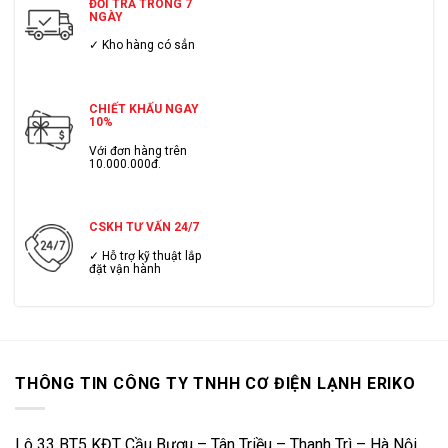
ĐỔI TRẢ TRONG 7
NGÀY
✓ Kho hàng có sẳn
CHIẾT KHẤU NGAY
10%
Với đơn hàng trên
10.000.000đ.
CSKH TƯ VẤN 24/7
✓ Hỗ trợ kỹ thuật lắp
đặt vận hành
THÔNG TIN CÔNG TY TNHH CƠ ĐIỆN LẠNH ERIKO
Lô 33 BT5 KĐT Cầu Bươu – Tân Triều – Thanh Trì – Hà Nội.