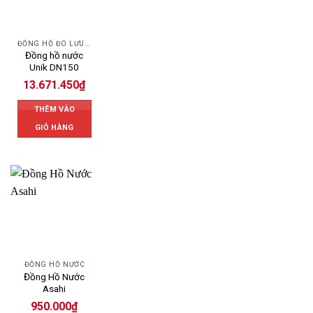
ĐỒNG HỒ ĐO LƯU LƯỢNG NƯỚC UNIK
Đồng hồ nước
Unik DN150
13.671.450
₫
THÊM VÀO
GIỎ HÀNG
ĐỒNG HỒ NƯỚC
Đồng Hồ Nước
Asahi
950.000
₫