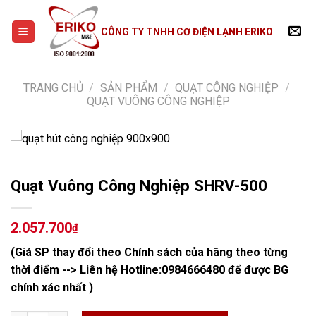
Skip
to
CÔNG TY TNHH CƠ ĐIỆN LẠNH ERIKO
content
TRANG CHỦ
/
SẢN PHẨM
/
QUẠT CÔNG NGHIỆP
/
QUẠT VUÔNG CÔNG NGHIỆP
Quạt Vuông Công Nghiệp SHRV-500
2.057.700
₫
(Giá SP thay đổi theo Chính sách của hãng theo từng
thời điểm --> Liên hệ Hotline:
0984666480
để được BG
chính xác nhất )