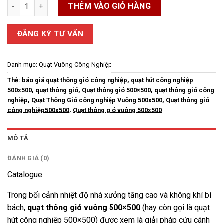
Quạt Thông Gió Vuông 500x500 số lượng
THÊM VÀO GIỎ HÀNG
ĐĂNG KÝ TƯ VẤN
Danh mục:
Quạt Vuông Công Nghiệp
Thẻ:
báo giá quạt thông gió công nghiệp
,
quạt hút công nghiệp
500x500
,
quạt thông gió
,
Quạt thông gió 500×500
,
quạt thông gió công
nghiệp
,
Quạt Thông Gió công nghiệp Vuông 500x500
,
Quạt thông gió
công nghiệp500x500
,
Quạt thông gió vuông 500x500
MÔ TẢ
ĐÁNH GIÁ (0)
Catalogue
Trong bối cảnh nhiệt độ nhà xưởng tăng cao và không khí bí
bách,
quạt thông gió vuông 500×500
(hay còn gọi là quạt
hút công nghiệp 500×500) được xem là giải pháp cứu cánh