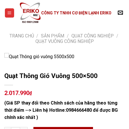
Skip
to
CÔNG TY TNHH CƠ ĐIỆN LẠNH ERIKO
content
TRANG CHỦ
/
SẢN PHẨM
/
QUẠT CÔNG NGHIỆP
/
QUẠT VUÔNG CÔNG NGHIỆP
Quạt Thông Gió Vuông 500×500
2.017.990
₫
(Giá SP thay đổi theo Chính sách của hãng theo từng
thời điểm --> Liên hệ Hotline:
0984666480
để được BG
chính xác nhất )