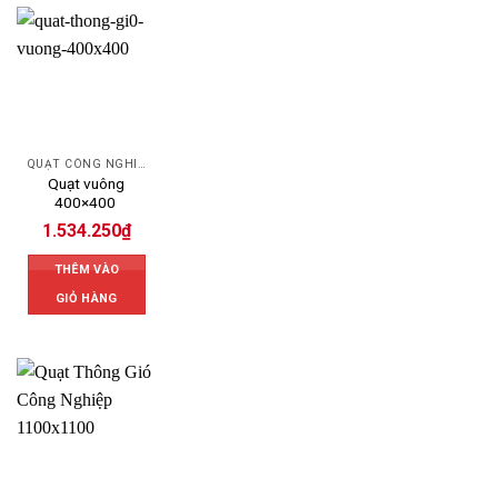
QUẠT CÔNG NGHIỆP
Quạt vuông
400×400
1.534.250
₫
THÊM VÀO
GIỎ HÀNG