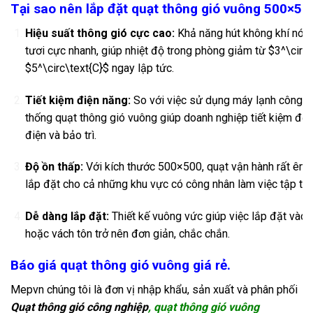
Tại sao nên lắp đặt quạt thông gió vuông 500×50
Hiệu suất thông gió cực cao:
Khả năng hút không khí nóng
tươi cực nhanh, giúp nhiệt độ trong phòng giảm từ
$3^\circ\
$5^\circ\text{C}$
ngay lập tức.
Tiết kiệm điện năng:
So với việc sử dụng máy lạnh công ng
thống quạt thông gió vuông giúp doanh nghiệp tiết kiệm đến
điện và bảo trì.
Độ ồn thấp:
Với kích thước 500×500, quạt vận hành rất êm á
lắp đặt cho cả những khu vực có công nhân làm việc tập tr
Dễ dàng lắp đặt:
Thiết kế vuông vức giúp việc lắp đặt vào
hoặc vách tôn trở nên đơn giản, chắc chắn.
Báo giá quạt thông gió vuông giá rẻ.
Mepvn chúng tôi là đơn vị nhập khẩu, sản xuất và phân phối
Quạt thông gió công nghiệp
, quạt thông gió vuông