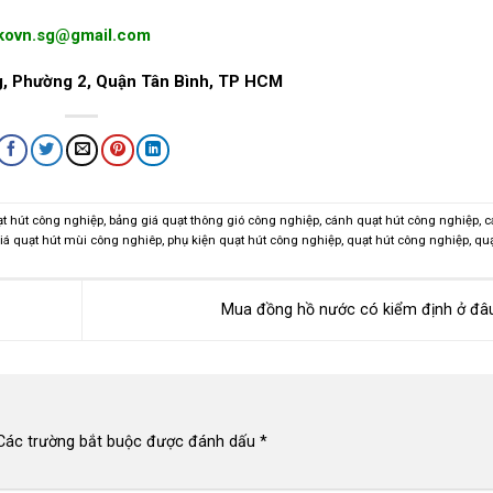
ikovn.sg@gmail.com
, Phường 2, Quận Tân Bình, TP HCM
ạt hút công nghiệp
,
bảng giá quạt thông gió công nghiệp
,
cánh quạt hút công nghiệp
,
c
iá quạt hút mùi công nghiêp
,
phụ kiện quạt hút công nghiệp
,
quạt hút công nghiệp
,
quạ
Mua đồng hồ nước có kiểm định ở đ
Các trường bắt buộc được đánh dấu
*