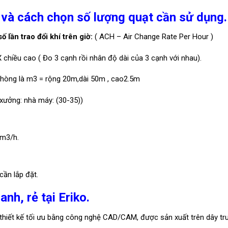
 và cách chọn số lượng quạt cần sử dụng.
 lần trao đổi khí trên giờ:
( ACH – Air Change Rate Per Hour )
 chiều cao ( Đo 3 cạnh rồi nhân độ dài của 3 cạnh với nhau).
phòng là m3 = rộng 20m,dài 50m , cao2.5m
à xưởng: nhà máy: (30-35))
0m3/h.
cần lắp đặt.
nh, rẻ tại Eriko.
hiết kế tối ưu bằng công nghệ CAD/CAM, được sản xuất trên dây tr