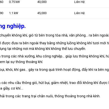
560
0.75 kW
40,000
Liên Hệ
590
1.1 kW
45,000
Liên Hệ
ng nghiệp.
u chuyển không khí, gió từ bên trong tòa nhà, văn phòng… ra bên ngoài
ẽ được đưa ra bên ngoài thay bằng những luồng không khí tươi mới t
ụng tại những nơi mà không khí không thể lưu chuyển.
rong các nhà xưởng, khu công nghiệp… giúp lưu thông không khí, hú
em lại sự thông thoáng khí.
ụi, khói, khí gas… gây ra trong quá trình hoạt động, đẩy khí ra bên ng
các nhu cầu thông gió, hút bụi, giảm nhiệt, trao đổi không khí được 
 giầy, cơ khí….
hải trong các trang trại chăn nuôi, thông thoáng trong nhà kính.