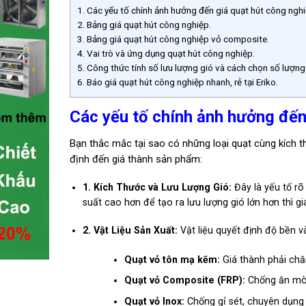
1.
Các yếu tố chính ảnh hưởng đến giá quạt hút công nghi
2.
Bảng giá quạt hút công nghiệp.
3.
Bảng giá quạt hút công nghiệp vỏ composite.
4.
Vai trò và ứng dụng quạt hút công nghiệp.
5.
Công thức tính số lưu lượng gió và cách chọn số lượng
6.
Báo giá quạt hút công nghiệp nhanh, rẻ tại Eriko.
Các yếu tố chính ảnh hưởng đến
Bạn thắc mắc tại sao có những loại quạt cùng kích t
định đến giá thành sản phẩm:
1. Kích Thước và Lưu Lượng Gió:
Đây là yếu tố rõ
suất cao hơn để tạo ra lưu lượng gió lớn hơn thì g
2. Vật Liệu Sản Xuất:
Vật liệu quyết định độ bền v
Quạt vỏ tôn mạ kẽm:
Giá thành phải chăn
Quạt vỏ Composite (FRP):
Chống ăn mòn 
Quạt vỏ Inox:
Chống gỉ sét, chuyên dụng