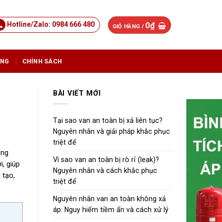
Hotline/Zalo: 0984 666 480
0
₫
GIỎ HÀNG /
ỤNG
CHÍNH SÁCH
BÀI VIẾT MỚI
Tại sao van an toàn bị xả liên tục?
Nguyên nhân và giải pháp khắc phục
triệt để
ông
Vì sao van an toàn bị rò rỉ (leak)?
, giúp
Nguyên nhân và cách khắc phục
 tạo,
triệt để
Nguyên nhân van an toàn không xả
áp: Nguy hiểm tiềm ẩn và cách xử lý