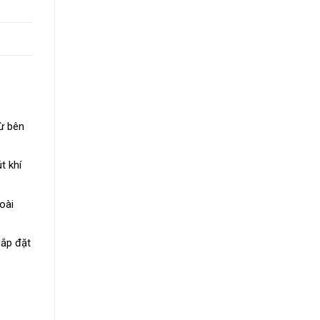
.
ừ bên
t khí
oài
lắp đặt