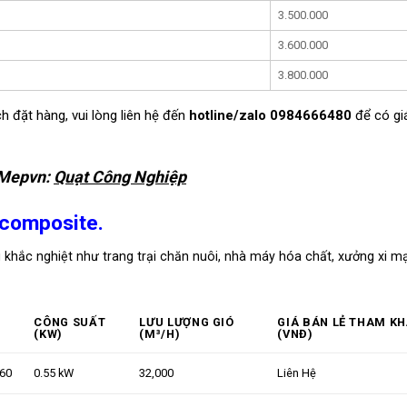
3.500.000
3.600.000
3.800.000
h đặt hàng, vui lòng liên hệ đến
hotline/zalo 0984666480
để có giá
 Mepvn:
Quạt Công Nghiệp
 composite.
hắc nghiệt như trang trại chăn nuôi, nhà máy hóa chất, xưởng xi mạ
CÔNG SUẤT
LƯU LƯỢNG GIÓ
GIÁ BÁN LẺ THAM K
(KW)
(M³/H)
(VNĐ)
560
0.55 kW
32,000
Liên Hệ