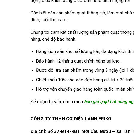
động điều khiển bằng CNC đảm bảo chất lượng tốt.
Đặc biệt các sản phẩm quạt thông gió, làm mát nhà x
định, tuổi thọ cao…
Chúng tôi cam kết chất lượng sản phẩm quạt thông gió
hàng, chế độ bảo hành.
Hàng luôn sẵn kho, số lượng lớn, đa dạng kích t
Bảo hành 12 tháng quạt chính hãng tại kho.
Được đổi trả sản phẩm trong vòng 3 ngày (lỗi 1 đổ
Chiết khấu 10% cho các đơn hàng giá trị > 20 triệu
Hỗ trợ vận chuyển giao hàng toàn quốc, miễn phí 
Để được tư vấn, chọn mua
báo giá quạt hút công ng
CÔNG TY TNHH CƠ ĐIỆN LẠNH ERIKO
Địa chỉ: Số 37-BT4-KĐT Mới Cầu Bươu – Xã Tân T