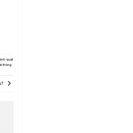
ánh quạt
t thông
âu?