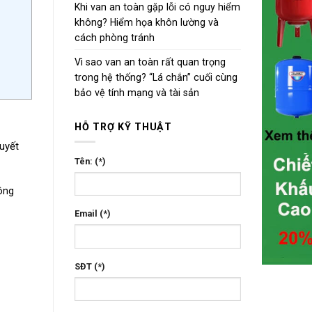
Khi van an toàn gặp lỗi có nguy hiểm
không? Hiểm họa khôn lường và
cách phòng tránh
Vì sao van an toàn rất quan trọng
trong hệ thống? “Lá chắn” cuối cùng
bảo vệ tính mạng và tài sản
HỖ TRỢ KỸ THUẬT
quyết
Tên: (*)
ông
Email (*)
SĐT (*)