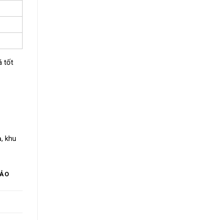
 tốt
, khu
HẢO