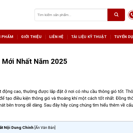
Tìm
kiếm:
N PHẨM
GIỚI THIỆU
LIÊN HỆ
TÀI LIỆU KỸ THUẬT
TUYỂN D
p Mới Nhất Năm 2025
t động cao, thường được lắp đặt ở nơi có nhu cầu thông gió tốt. Th
ể tạo điều kiện thông gió và thoáng khí một cách tốt nhất. Đồng thời
mát bên trong dễ dàng. Sau đây hãy cùng chúng tìm hiểu thêm về cấu
ắt Nội Dung Chính
[
Ẩn Văn Bản
]