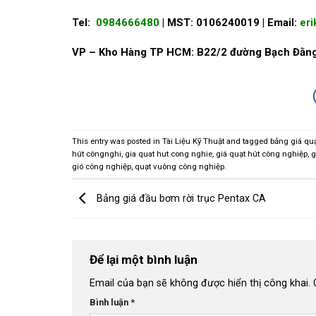
Tel:
0984666480
| MST: 0106240019 | Email:
er
VP – Kho Hàng TP HCM: B22/2 đường Bạch Đằng
This entry was posted in
Tài Liệu Kỹ Thuật
and tagged
bảng giá qu
hút côngnghi
,
gia quat hut cong nghie
,
giá quạt hút công nghiệp
,
g
gió công nghiệp
,
quạt vuông công nghiệp
.
Bảng giá đầu bơm rời trục Pentax CA
Để lại một bình luận
Email của bạn sẽ không được hiển thị công khai.
Bình luận
*