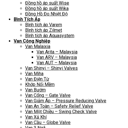
Đồng hồ áp suất Wise
Đồng hồ áp suất Wika
Đồng Hồ Đo Nhiệt Độ
Bình Tích Áp
Bình tích áp Varem
Bình tích áp Zilmet
Bình tích áp Aquasystem
Van Công Nghiệp
Van Malaixia
Van Arita – Malaysia
Van ARV – Malaysia
Van AUT – Malaysia
Van Shinyi – Shinyi Valves
Van Miha
Van Điện Từ
Khớp Nối Mềm
Van Bướm
Van Cổng – Gate Valve
Van Giảm Áp – Pressure Reducing Valve
Van An Toàn – Safety Relief Valve
Van Một Chiều – Swing Check Valve
Van Xả Khí
Van Cầu – Globe Valve
Van 3 Ngã