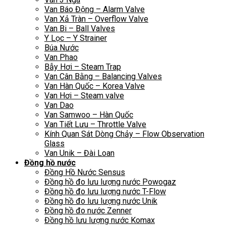
Van Báo Động – Alarm Valve
Van Xả Tràn – Overflow Valve
Van Bi – Ball Valves
Y Lọc – Y Strainer
Búa Nước
Van Phao
Bẫy Hơi – Steam Trap
Van Cân Bằng – Balancing Valves
Van Hàn Quốc – Korea Valve
Van Hơi – Steam valve
Van Dao
Van Samwoo – Hàn Quốc
Van Tiết Lưu – Throttle Valve
Kính Quan Sát Dòng Chảy – Flow Observation
Glass
Van Unik – Đài Loan
Đồng hồ nước
Đồng Hồ Nước Sensus
Đồng hồ đo lưu lượng nước Powogaz
Đồng hồ đo lưu lượng nước T-Flow
Đồng hồ đo lưu lượng nước Unik
Đồng hồ đo nước Zenner
Đồng hồ lưu lượng nước Komax