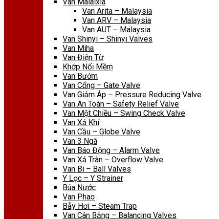
Van Malaixia
Van Arita – Malaysia
Van ARV – Malaysia
Van AUT – Malaysia
Van Shinyi – Shinyi Valves
Van Miha
Van Điện Từ
Khớp Nối Mềm
Van Bướm
Van Cổng – Gate Valve
Van Giảm Áp – Pressure Reducing Valve
Van An Toàn – Safety Relief Valve
Van Một Chiều – Swing Check Valve
Van Xả Khí
Van Cầu – Globe Valve
Van 3 Ngã
Van Báo Động – Alarm Valve
Van Xả Tràn – Overflow Valve
Van Bi – Ball Valves
Y Lọc – Y Strainer
Búa Nước
Van Phao
Bẫy Hơi – Steam Trap
Van Cân Bằng – Balancing Valves