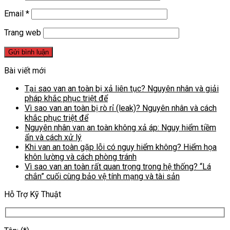
Email
*
Trang web
Bài viết mới
Tại sao van an toàn bị xả liên tục? Nguyên nhân và giải
pháp khắc phục triệt để
Vì sao van an toàn bị rò rỉ (leak)? Nguyên nhân và cách
khắc phục triệt để
Nguyên nhân van an toàn không xả áp: Nguy hiểm tiềm
ẩn và cách xử lý
Khi van an toàn gặp lỗi có nguy hiểm không? Hiểm họa
khôn lường và cách phòng tránh
Vì sao van an toàn rất quan trọng trong hệ thống? “Lá
chắn” cuối cùng bảo vệ tính mạng và tài sản
Hỗ Trợ Kỹ Thuật