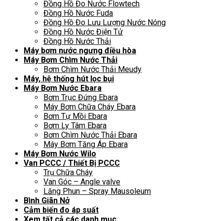
Đồng Hồ Đo Nước Flowtech
Đồng Hồ Nước Fuda
Đồng Hồ Đo Lưu Lượng Nước Nóng
Đồng Hồ Nước Điện Tử
Đồng Hồ Nước Thải
Máy bơm nước ngưng điều hòa
Máy Bơm Chìm Nước Thải
Bơm Chìm Nước Thải Meudy
Máy, hệ thống hút lọc bụi
Máy Bơm Nước Ebara
Bơm Trục Đứng Ebara
Máy Bơm Chữa Cháy Ebara
Bơm Tự Mồi Ebara
Bơm Ly Tâm Ebara
Bơm Chìm Nước Thải Ebara
Máy Bơm Tăng Áp Ebara
Máy Bơm Nước Wilo
Van PCCC / Thiết Bị PCCC
Trụ Chữa Cháy
Van Góc – Angle valve
Lăng Phun – Spray Mausoleum
Bình Giãn Nở
Cảm biến đo áp suất
Xem tất cả các danh mục