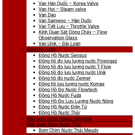
Van Hàn Quốc – Korea Valve
Van Hơi – Steam valve
Van Dao
Van Samwoo – Hàn Quốc
Van Tiết Lưu – Throttle Valve
Kính Quan Sát Dòng Chảy – Flow
Observation Glass
Van Unik – Đài Loan
Đồng hồ nước
Đồng Hồ Nước Sensus
Đồng hồ đo lưu lượng nước Powogaz
Đồng hồ đo lưu lượng nước T-Flow
Đồng hồ đo lưu lượng nước Unik
Đồng hồ đo nước Zenner
Đồng hồ lưu lượng nước Komax
Đồng Hồ Đo Nước Flowtech
Đồng Hồ Nước Fuda
Đồng Hồ Đo Lưu Lượng Nước Nóng
Đồng Hồ Nước Điện Tử
Đồng Hồ Nước Thải
Máy bơm nước ngưng điều hòa
Máy Bơm Chìm Nước Thải
Bơm Chìm Nước Thải Meudy