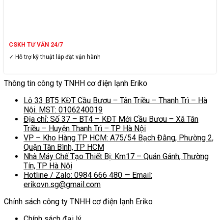
CSKH TƯ VẤN 24/7
✓ Hỗ trợ kỹ thuật lắp đặt vận hành
Thông tin công ty TNHH cơ điện lạnh Eriko
Lô 33 BT5 KĐT Cầu Bươu – Tân Triều – Thanh Trì – Hà
Nội. MST: 0106240019
Địa chỉ: Số 37 – BT4 – KĐT Mới Cầu Bươu – Xã Tân
Triều – Huyện Thanh Trì – TP Hà Nội
VP – Kho Hàng TP HCM: A75/54 Bạch Đằng, Phường 2,
Quận Tân Bình, TP HCM
Nhà Máy Chế Tạo Thiết Bị: Km17 – Quán Gánh, Thường
Tín, TP Hà Nội
Hotline / Zalo: 0984 666 480 — Email:
erikovn.sg@gmail.com
Chính sách công ty TNHH cơ điện lạnh Eriko
Chính sách đại lý