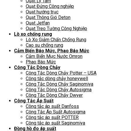
Quạt Ly Tâm
Quạt Đứng Công nghiệp
Quạt hướng trục
Quạt Thông Gió Deton
Quạt Jetfan
Quạt Treo Tường Công Nghiệp
Lò xo chống rung
Lò Xo Giảm Chấn Chống Rung
Cao su chống rung
Cảm Biến Báo Mức, Phao Báo Mức
Cảm Biến Mực Nước Omron
Phao Báo Mức
Công Tắc Dòng Chảy
Công Tắc Dòng Chảy Potter – USA
Công tắc dòng chảy honeywell
Công Tắc Dòng Chảy Saginomiya
Công Tắc Dòng Chảy Autosigma
Công Tắc Dòng Chảy Dwyer
Công Tắc Áp Suất
Công tắc áp suất Danfoss
Công Tắc Áp Suất Autosigma
Công tắc áp suất POTTER
Công tắc áp suất Saginomiya
Đồng hồ đo áp suất