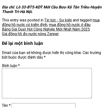
Địa chỉ: Lô 33-BT5-KDT Mới Cầu Bưu-Xã Tân Triều-Huyện
Thanh Trì-Hà Nội.
This entry was posted in
Tin tức - Sự kiện
and tagged
mua
đồng hồ nước có kiểm định
,
mua đồng hồ nước ở đâu
.
Bảng Giá Quạt Hút Công Nghiệp Mới Nhất Năm 2025
Giá đồng hồ đo nước nóng Zenner
Để lại một bình luận
Email của bạn sẽ không được hiển thị công khai.
Các trường
bắt buộc được đánh dấu
*
Bình luận
*
Tên
*