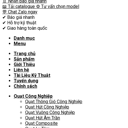
📄 Nhận báo giá nhanh
📖 Tải catalogue
⚙️ Tư vấn chọn model
💬 Chat Zalo ngay
✔
Báo giá nhanh
✔
Hỗ trợ kỹ thuật
✔
Giao hàng toàn quốc
Danh mục
Menu
Trang chủ
Sản phẩm
Giới Thiệu
Liên hệ
Tài Liệu Kỹ Thuật
Tuyển dụng
Chính sách
Quạt Công Nghiệp
Quạt Thông Gió Công Nghiệp
Quạt Hút Công Nghiệp
Quạt Vuông Công Nghiệp
Quạt Hút Âm Trần
Quạt Composite