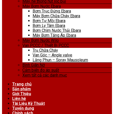
Máy, hệ thống hút lọc bụi
Máy Bơm Nước Ebara
Bơm Trục Đứng Ebara
Máy Bơm Chữa Cháy Ebara
Bơm Tự Mồi Ebara
Bơm Ly Tâm Ebara
Bơm Chìm Nước Thải Ebara
Máy Bơm Tăng Áp Ebara
Máy Bơm Nước Wilo
Van PCCC / Thiết Bị PCCC
Trụ Chữa Cháy
Van Góc – Angle valve
Lăng Phun – Spray Mausoleum
Bình Giãn Nở
Cảm biến đo áp suất
Xem tất cả các danh mục
Trang chủ
Sản phẩm
Giới Thiệu
Liên hệ
Tài Liệu Kỹ Thuật
Tuyển dụng
Chính sách