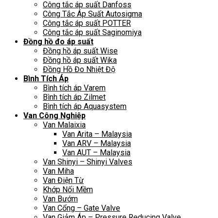
Công tắc áp suất Danfoss
Công Tắc Áp Suất Autosigma
Công tắc áp suất POTTER
Công tắc áp suất Saginomiya
Đồng hồ đo áp suất
Đồng hồ áp suất Wise
Đồng hồ áp suất Wika
Đồng Hồ Đo Nhiệt Độ
Bình Tích Áp
Bình tích áp Varem
Bình tích áp Zilmet
Bình tích áp Aquasystem
Van Công Nghiệp
Van Malaixia
Van Arita – Malaysia
Van ARV – Malaysia
Van AUT – Malaysia
Van Shinyi – Shinyi Valves
Van Miha
Van Điện Từ
Khớp Nối Mềm
Van Bướm
Van Cổng – Gate Valve
Van Giảm Áp – Pressure Reducing Valve