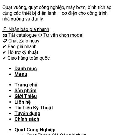
Quạt vuông, quạt công nghiệp, máy bơm, bình tích áp
cùng các thiết bị điện lạnh – cơ điện cho công trình,
nhà xưởng và đại lý.
📄 Nhận báo giá nhanh
📖 Tải catalogue
⚙️ Tư vấn chọn model
💬 Chat Zalo ngay
✔
Báo giá nhanh
✔
Hỗ trợ kỹ thuật
✔
Giao hàng toàn quốc
Danh mục
Menu
Trang chủ
Sản phẩm
Giới Thiệu
Liên hệ
Tài Liệu Kỹ Thuật
Tuyển dụng
Chính sách
Quạt Công Nghiệp