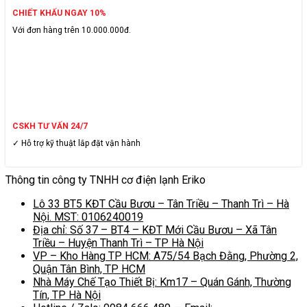
CHIẾT KHẤU NGAY 10%
Với đơn hàng trên 10.000.000đ.
CSKH TƯ VẤN 24/7
✓ Hỗ trợ kỹ thuật lắp đặt vận hành
Thông tin công ty TNHH cơ điện lạnh Eriko
Lô 33 BT5 KĐT Cầu Bươu – Tân Triều – Thanh Trì – Hà
Nội. MST: 0106240019
Địa chỉ: Số 37 – BT4 – KĐT Mới Cầu Bươu – Xã Tân
Triều – Huyện Thanh Trì – TP Hà Nội
VP – Kho Hàng TP HCM: A75/54 Bạch Đằng, Phường 2,
Quận Tân Bình, TP HCM
Nhà Máy Chế Tạo Thiết Bị: Km17 – Quán Gánh, Thường
Tín, TP Hà Nội