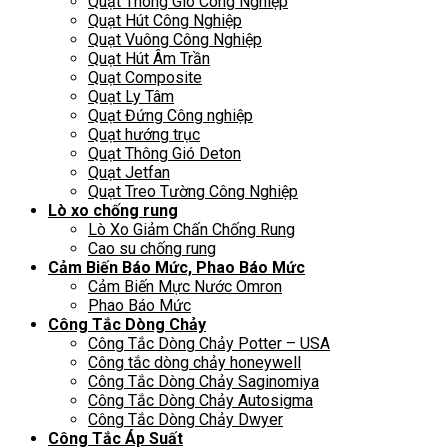
Quạt Thông Gió Công Nghiệp
Quạt Hút Công Nghiệp
Quạt Vuông Công Nghiệp
Quạt Hút Âm Trần
Quạt Composite
Quạt Ly Tâm
Quạt Đứng Công nghiệp
Quạt hướng trục
Quạt Thông Gió Deton
Quạt Jetfan
Quạt Treo Tường Công Nghiệp
Lò xo chống rung
Lò Xo Giảm Chấn Chống Rung
Cao su chống rung
Cảm Biến Báo Mức, Phao Báo Mức
Cảm Biến Mực Nước Omron
Phao Báo Mức
Công Tắc Dòng Chảy
Công Tắc Dòng Chảy Potter – USA
Công tắc dòng chảy honeywell
Công Tắc Dòng Chảy Saginomiya
Công Tắc Dòng Chảy Autosigma
Công Tắc Dòng Chảy Dwyer
Công Tắc Áp Suất