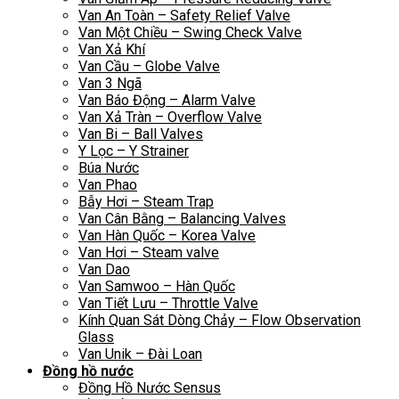
Van An Toàn – Safety Relief Valve
Van Một Chiều – Swing Check Valve
Van Xả Khí
Van Cầu – Globe Valve
Van 3 Ngã
Van Báo Động – Alarm Valve
Van Xả Tràn – Overflow Valve
Van Bi – Ball Valves
Y Lọc – Y Strainer
Búa Nước
Van Phao
Bẫy Hơi – Steam Trap
Van Cân Bằng – Balancing Valves
Van Hàn Quốc – Korea Valve
Van Hơi – Steam valve
Van Dao
Van Samwoo – Hàn Quốc
Van Tiết Lưu – Throttle Valve
Kính Quan Sát Dòng Chảy – Flow Observation
Glass
Van Unik – Đài Loan
Đồng hồ nước
Đồng Hồ Nước Sensus