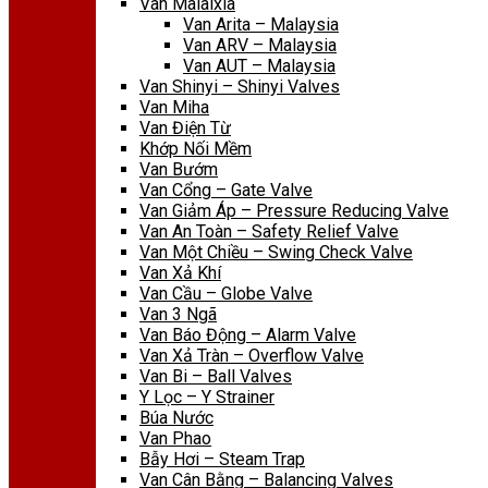
Van Malaixia
Van Arita – Malaysia
Van ARV – Malaysia
Van AUT – Malaysia
Van Shinyi – Shinyi Valves
Van Miha
Van Điện Từ
Khớp Nối Mềm
Van Bướm
Van Cổng – Gate Valve
Van Giảm Áp – Pressure Reducing Valve
Van An Toàn – Safety Relief Valve
Van Một Chiều – Swing Check Valve
Van Xả Khí
Van Cầu – Globe Valve
Van 3 Ngã
Van Báo Động – Alarm Valve
Van Xả Tràn – Overflow Valve
Van Bi – Ball Valves
Y Lọc – Y Strainer
Búa Nước
Van Phao
Bẫy Hơi – Steam Trap
Van Cân Bằng – Balancing Valves