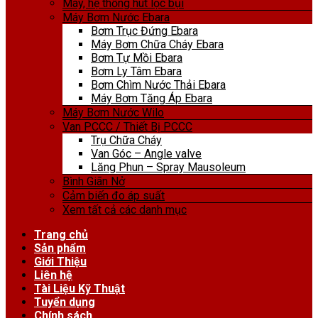
Máy, hệ thống hút lọc bụi
Máy Bơm Nước Ebara
Bơm Trục Đứng Ebara
Máy Bơm Chữa Cháy Ebara
Bơm Tự Mồi Ebara
Bơm Ly Tâm Ebara
Bơm Chìm Nước Thải Ebara
Máy Bơm Tăng Áp Ebara
Máy Bơm Nước Wilo
Van PCCC / Thiết Bị PCCC
Trụ Chữa Cháy
Van Góc – Angle valve
Lăng Phun – Spray Mausoleum
Bình Giãn Nở
Cảm biến đo áp suất
Xem tất cả các danh mục
Trang chủ
Sản phẩm
Giới Thiệu
Liên hệ
Tài Liệu Kỹ Thuật
Tuyển dụng
Chính sách