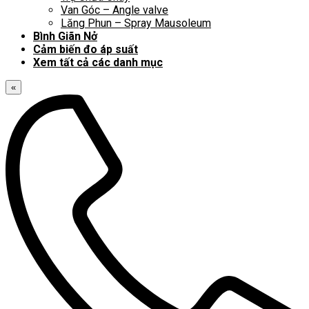
Van Góc – Angle valve
Lăng Phun – Spray Mausoleum
Bình Giãn Nở
Cảm biến đo áp suất
Xem tất cả các danh mục
«