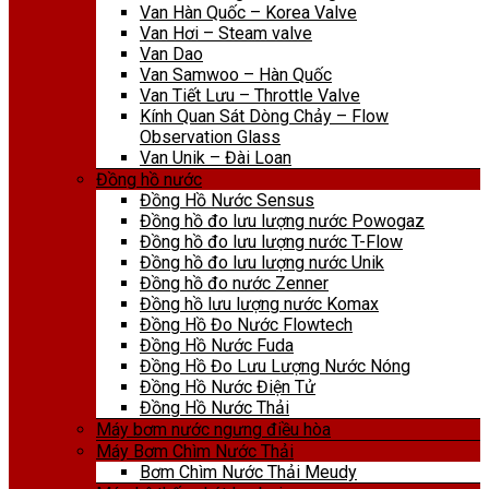
Van Hàn Quốc – Korea Valve
Van Hơi – Steam valve
Van Dao
Van Samwoo – Hàn Quốc
Van Tiết Lưu – Throttle Valve
Kính Quan Sát Dòng Chảy – Flow
Observation Glass
Van Unik – Đài Loan
Đồng hồ nước
Đồng Hồ Nước Sensus
Đồng hồ đo lưu lượng nước Powogaz
Đồng hồ đo lưu lượng nước T-Flow
Đồng hồ đo lưu lượng nước Unik
Đồng hồ đo nước Zenner
Đồng hồ lưu lượng nước Komax
Đồng Hồ Đo Nước Flowtech
Đồng Hồ Nước Fuda
Đồng Hồ Đo Lưu Lượng Nước Nóng
Đồng Hồ Nước Điện Tử
Đồng Hồ Nước Thải
Máy bơm nước ngưng điều hòa
Máy Bơm Chìm Nước Thải
Bơm Chìm Nước Thải Meudy