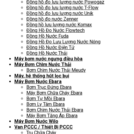
Đồng hồ đo lưu lượng nước Powogaz
Đồng hồ đo lưu lượng nước T-Flow
Đồng hồ đo lưu lượng nước Unik
Đồng hồ đo nước Zenner
Đồng hồ lưu lượng nước Komax
Đồng Hồ Đo Nước Flowtech
Đồng Hồ Nước Fuda
Đồng Hồ Đo Lưu Lượng Nước Nóng
Đồng Hồ Nước Điện Tử
Đồng Hồ Nước Thải
Máy bơm nước ngưng điều hòa
Máy Bơm Chìm Nước Thải
Bơm Chìm Nước Thải Meudy
Máy, hệ thống hút lọc bụi
Máy Bơm Nước Ebara
Bơm Trục Đứng Ebara
Máy Bơm Chữa Cháy Ebara
Bơm Tự Mồi Ebara
Bơm Ly Tâm Ebara
Bơm Chìm Nước Thải Ebara
Máy Bơm Tăng Áp Ebara
Máy Bơm Nước Wilo
Van PCCC / Thiết Bị PCCC
Trụ Chữa Cháy