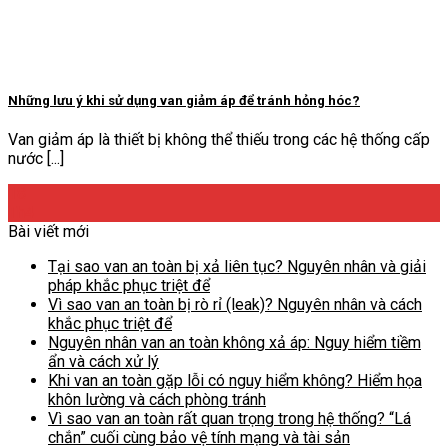
Những lưu ý khi sử dụng van giảm áp để tránh hỏng hóc?
Van giảm áp là thiết bị không thể thiếu trong các hệ thống cấp
nước [...]
18
Th4
Bài viết mới
Tại sao van an toàn bị xả liên tục? Nguyên nhân và giải
pháp khắc phục triệt để
Vì sao van an toàn bị rò rỉ (leak)? Nguyên nhân và cách
khắc phục triệt để
Nguyên nhân van an toàn không xả áp: Nguy hiểm tiềm
ẩn và cách xử lý
Khi van an toàn gặp lỗi có nguy hiểm không? Hiểm họa
khôn lường và cách phòng tránh
Vì sao van an toàn rất quan trọng trong hệ thống? “Lá
chắn” cuối cùng bảo vệ tính mạng và tài sản