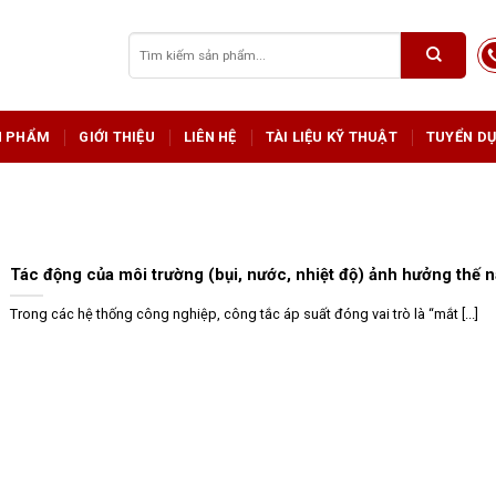
Tìm
kiếm:
N PHẨM
GIỚI THIỆU
LIÊN HỆ
TÀI LIỆU KỸ THUẬT
TUYỂN D
Tác động của môi trường (bụi, nước, nhiệt độ) ảnh hưởng thế 
Trong các hệ thống công nghiệp, công tắc áp suất đóng vai trò là “mắt [...]