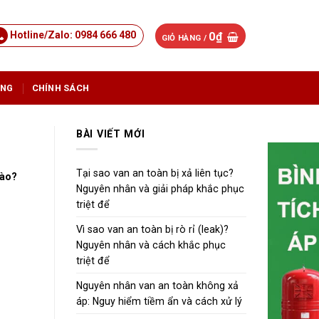
Hotline/Zalo: 0984 666 480
0
₫
GIỎ HÀNG /
ỤNG
CHÍNH SÁCH
BÀI VIẾT MỚI
Tại sao van an toàn bị xả liên tục?
nào?
Nguyên nhân và giải pháp khắc phục
triệt để
Vì sao van an toàn bị rò rỉ (leak)?
Nguyên nhân và cách khắc phục
triệt để
Nguyên nhân van an toàn không xả
áp: Nguy hiểm tiềm ẩn và cách xử lý