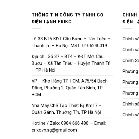
THÔNG TIN CÔNG TY TNHH CƠ
CHÍNH
ĐIỆN LẠNH ERIKO
ĐIỆN L
Lô 33 BT5 KĐT Cầu Bươu – Tân Triều –
Chính sá
Thanh Trì – Hà Nội. MST: 0106240019
Chính sá
Địa chỉ: Số 37 – BT4 – KĐT Mới Cầu
Chính S
Bươu – Xã Tân Triều – Huyện Thanh Trì
– TP Hà Nội
Phương 
VP – Kho Hàng TP HCM: A75/54 Bạch
Phương 
Đằng, Phường 2, Quận Tân Bình, TP
Phương 
HCM
Chính s
Nhà Máy Chế Tạo Thiết Bị: Km17 –
Quán Gánh, Thường Tín, TP Hà Nội
Chính sá
Hotline / Zalo: 0984 666 480 — Email:
erikovn.sg@gmail.com